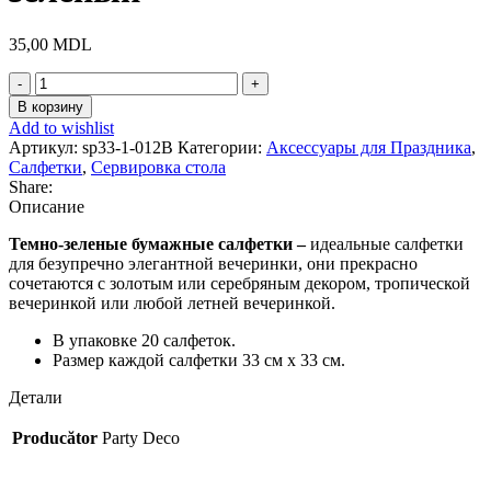
35,00
MDL
Количество
товара
В корзину
Бумажные
Add to wishlist
салфетки
Артикул:
sp33-1-012B
Категории:
Аксессуары для Праздника
,
Темно-
Салфетки
,
Сервировка стола
зеленый
Share:
Описание
Темно-зеленые бумажные салфетки –
идеальные салфетки
для безупречно элегантной вечеринки, они прекрасно
сочетаются с золотым или серебряным декором, тропической
вечеринкой или любой летней вечеринкой.
В упаковке 20 салфеток.
Размер каждой салфетки 33 см x 33 см.
Детали
Producător
Party Deco