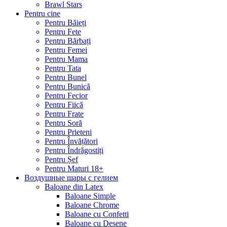
Brawl Stars
Pentru cine
Pentru Băieți
Pentru Fete
Pentru Bărbați
Pentru Femei
Pentru Mama
Pentru Tata
Pentru Bunel
Pentru Bunică
Pentru Fecior
Pentru Fiică
Pentru Frate
Pentru Soră
Pentru Prieteni
Pentru Învățători
Pentru Îndrăgostiți
Pentru Șef
Pentru Maturi 18+
Воздушные шары с гелием
Baloane din Latex
Baloane Simple
Baloane Chrome
Baloane cu Confetti
Baloane cu Desene