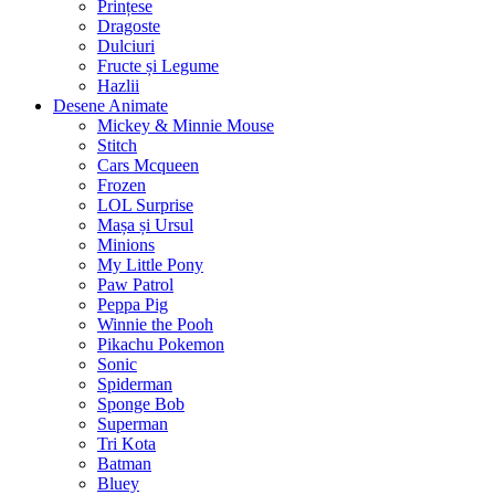
Prințese
Dragoste
Dulciuri
Fructe și Legume
Hazlii
Desene Animate
Mickey & Minnie Mouse
Stitch
Cars Mcqueen
Frozen
LOL Surprise
Mașa și Ursul
Minions
My Little Pony
Paw Patrol
Peppa Pig
Winnie the Pooh
Pikachu Pokemon
Sonic
Spiderman
Sponge Bob
Superman
Tri Kota
Batman
Bluey