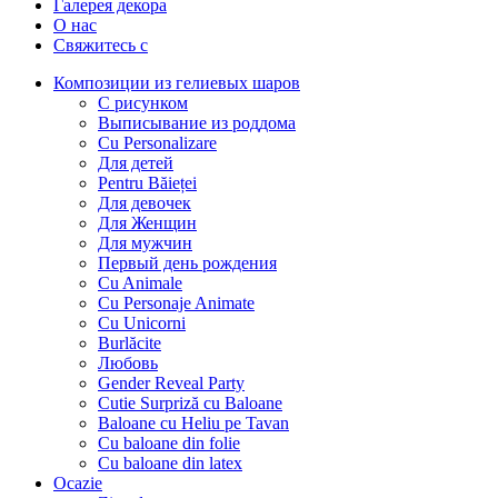
Галерея декора
О нас
Свяжитесь с
Композиции из гелиевых шаров
С рисунком
Выписывание из роддома
Cu Personalizare
Для детей
Pentru Băieței
Для девочек
Для Женщин
Для мужчин
Первый день рождения
Cu Animale
Cu Personaje Animate
Cu Unicorni
Burlăcite
Любовь
Gender Reveal Party
Cutie Surpriză cu Baloane
Baloane cu Heliu pe Tavan
Cu baloane din folie
Cu baloane din latex
Ocazie