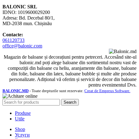
BALONIC SRL
IDNO: 1019600029200
Adresa: Bd. Decebal 80/1,
MD-2038 mun. Chișinău
Contacte:
061120733
office@balonic.com
Magazin de baloane și decorațiuni pentru petreceri. Accesând site-ul
balonic.md poți alege baloane din sortimentul nostru vast de
compoziții din baloane cu heliu, aranjamente din baloane, baloane
din folie, baloane din latex, baloane bubble și multe alte produse
personalizate. Adițional vă oferim și servicii de decor din baloane
pentru evenimentul Dvs.
BALONIC.MD
- Toate drepturile sunt rezervate.
Creat de Empreus Software.
Search
Produse
Utile
Shop
Услуги