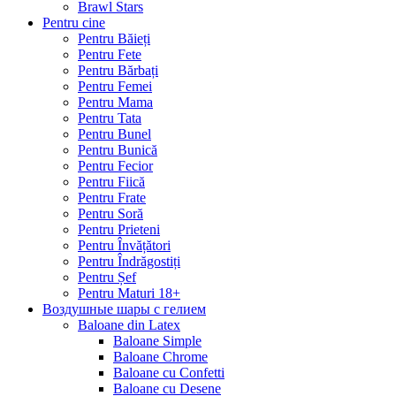
Brawl Stars
Pentru cine
Pentru Băieți
Pentru Fete
Pentru Bărbați
Pentru Femei
Pentru Mama
Pentru Tata
Pentru Bunel
Pentru Bunică
Pentru Fecior
Pentru Fiică
Pentru Frate
Pentru Soră
Pentru Prieteni
Pentru Învățători
Pentru Îndrăgostiți
Pentru Șef
Pentru Maturi 18+
Воздушные шары с гелием
Baloane din Latex
Baloane Simple
Baloane Chrome
Baloane cu Confetti
Baloane cu Desene