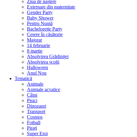
Ziua de naștere
Externare din maternitate
Gender Party
Baby Shower
Pentru Nuntă
Bachelorette Party
Cerere în căsătorie
Majorat
14 februarie
8 martie
Absolvirea Grădiniței
Absolvirea școlii
Halloween
Anul Nou
Tematică
Animale
Animale acvatice
Câini
Pisici
Dinozauri
Transport
Cosmos
Fotball
Pirați
Super Eroi