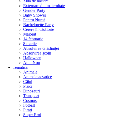
Ziua de naștere
Externare din maternitate
Gender Party
Baby Shower
Pentru Nuntă
Bachelorette Party
Cerere în căsătorie
Majorat
14 februarie
8 martie
Absolvirea Grădiniței
Absolvirea școlii
Halloween
Anul Nou
Tematică
Animale
Animale acvatice
Câini
Pisici
Dinozauri
Transport
Cosmos
Fotball
Pirați
Super Eroi