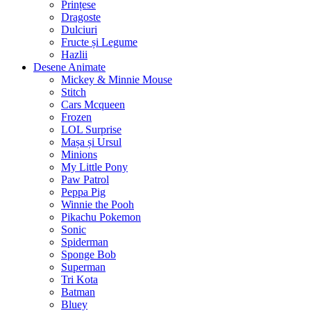
Prințese
Dragoste
Dulciuri
Fructe și Legume
Hazlii
Desene Animate
Mickey & Minnie Mouse
Stitch
Cars Mcqueen
Frozen
LOL Surprise
Mașa și Ursul
Minions
My Little Pony
Paw Patrol
Peppa Pig
Winnie the Pooh
Pikachu Pokemon
Sonic
Spiderman
Sponge Bob
Superman
Tri Kota
Batman
Bluey