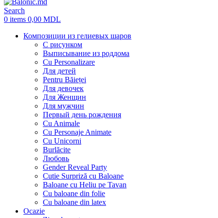
Search
0
items
0,00
MDL
Композиции из гелиевых шаров
С рисунком
Выписывание из роддома
Cu Personalizare
Для детей
Pentru Băieței
Для девочек
Для Женщин
Для мужчин
Первый день рождения
Cu Animale
Cu Personaje Animate
Cu Unicorni
Burlăcite
Любовь
Gender Reveal Party
Cutie Surpriză cu Baloane
Baloane cu Heliu pe Tavan
Cu baloane din folie
Cu baloane din latex
Ocazie