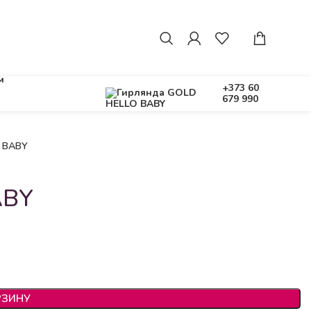
м
+373 60
679 990
 BABY
ABY
РЗИНУ