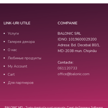
LINK-URI UTILE
COMPANIE
Услуги
BALONIC SRL
IDNO: 1019600029200
Галерея декора
Adresa: Bd. Decebal 80/1,
О нас
MD-2038 mun. Chișinău
Любимые продукты
Contacte:
My Account
061120733
office@balonic.com
Cart
Для партнеров
BALONIC.MD
- Toate drepturile sunt rezervate.
Creat de Empreus Software.