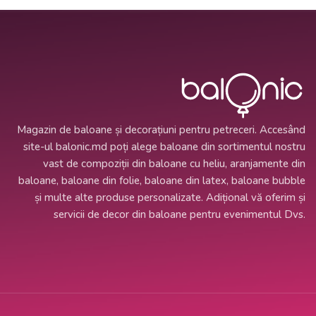
Magazin de baloane și decorațiuni pentru petreceri. Accesând
site-ul balonic.md poți alege baloane din sortimentul nostru
vast de compoziții din baloane cu heliu, aranjamente din
baloane, baloane din folie, baloane din latex, baloane bubble
și multe alte produse personalizate. Adițional vă oferim și
servicii de decor din baloane pentru evenimentul Dvs.