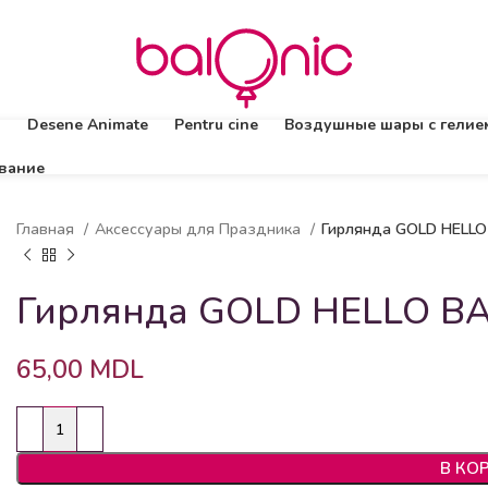
ă
Desene Animate
Pentru cine
Воздушные шары с гелие
вание
Главная
Аксессуары для Праздника
Гирлянда GOLD HELLO
Гирлянда GOLD HELLO B
65,00
MDL
В КО