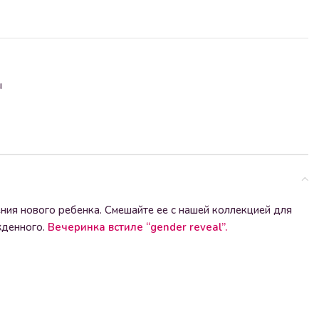
ы
ния нового ребенка. Смешайте ее с нашей коллекцией для
жденного.
Вечеринка в
стиле “gender reveal”
.