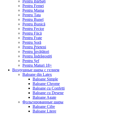
Pentru Bărbați
Pentru Femei
Pentru Mama
Pentru Tata
Pentru Bunel
Pentru Bunică
Pentru Fecior
Pentru Fiică
Pentru Frate
Pentru Soră
Pentru Prieteni
Pentru Învățători
Pentru Îndrăgostiți
Pentru Șef
Pentru Maturi 18+
Воздушные шары с гелием
Baloane din Latex
Baloane Simple
Baloane Chrome
Baloane cu Confetti
Baloane cu Desene
Baloane Agate
Фольгированные шары
Baloane Cifre
Baloane Litere