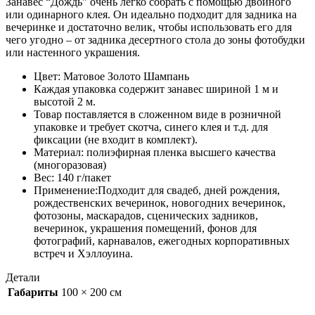
Занавес “Дождь” очень легко собрать с помощью двойного
или одинарного клея. Он идеально подходит для задника на
вечеринке и достаточно велик, чтобы использовать его для
чего угодно – от задника десертного стола до зоны фотобудки
или настенного украшения.
Цвет: Матовое Золото Шампань
Каждая упаковка содержит занавес шириной 1 м и
высотой 2 м.
Товар поставляется в сложенном виде в розничной
упаковке и требует скотча, синего клея и т.д. для
фиксации (не входит в комплект).
Материал: полиэфирная пленка высшего качества
(многоразовая)
Вес: 140 г/пакет
Применение:Подходит для свадеб, дней рождения,
рождественских вечеринок, новогодних вечеринок,
фотозоны, маскарадов, сценических задников,
вечеринок, украшения помещений, фонов для
фотографий, карнавалов, ежегодных корпоративных
встреч и Хэллоуина.
Детали
Габариты
100 × 200 см