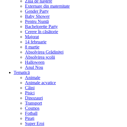
Ziua de naștere
Externare din maternitate
Gender Party
Baby Shower
Pentru Nuntă
Bachelorette Party
Cerere în căsătorie
Majorat
14 februarie
8 martie
Absolvirea Grădiniței
Absolvirea școlii
Halloween
Anul Nou
Tematică
Animale
Animale acvatice
Câini
Pisici
Dinozauri
Transport
Cosmos
Fotball
Pirați
Super Eroi