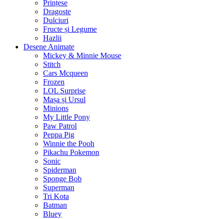
Prințese
Dragoste
Dulciuri
Fructe și Legume
Hazlii
Desene Animate
Mickey & Minnie Mouse
Stitch
Cars Mcqueen
Frozen
LOL Surprise
Mașa și Ursul
Minions
My Little Pony
Paw Patrol
Peppa Pig
Winnie the Pooh
Pikachu Pokemon
Sonic
Spiderman
Sponge Bob
Superman
Tri Kota
Batman
Bluey