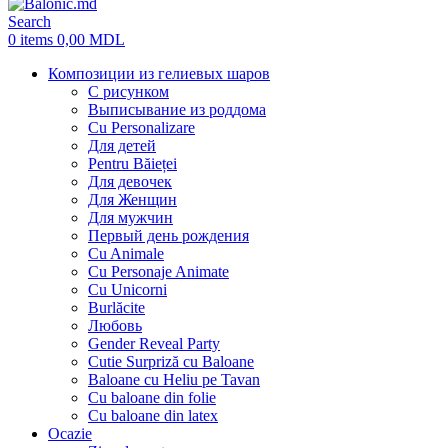
Search
0
items
0,00
MDL
Композиции из гелиевых шаров
С рисунком
Выписывание из роддома
Cu Personalizare
Для детей
Pentru Băieței
Для девочек
Для Женщин
Для мужчин
Первый день рождения
Cu Animale
Cu Personaje Animate
Cu Unicorni
Burlăcite
Любовь
Gender Reveal Party
Cutie Surpriză cu Baloane
Baloane cu Heliu pe Tavan
Cu baloane din folie
Cu baloane din latex
Ocazie