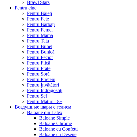
Brawl Stars
Pentru cine
Pentru Băieți
Pentru Fete
Pentru Bărbați
Pentru Femei
Pentru Mama
Pentru Tata
Pentru Bunel
Pentru Bunică
Pentru Fecior
Pentru Fiică
Pentru Frate
Pentru Soră
Pentru Prieteni
Pentru Învățători
Pentru Îndrăgostiți
Pentru Șef
Pentru Maturi 18+
Воздушные шары с гелием
Baloane din Latex
Baloane Simple
Baloane Chrome
Baloane cu Confetti
Baloane cu Desene