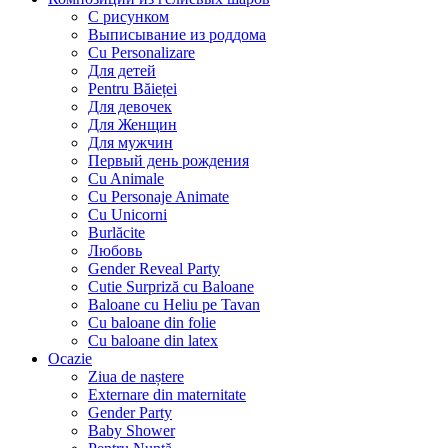
С рисунком
Выписывание из роддома
Cu Personalizare
Для детей
Pentru Băieței
Для девочек
Для Женщин
Для мужчин
Первый день рождения
Cu Animale
Cu Personaje Animate
Cu Unicorni
Burlăcite
Любовь
Gender Reveal Party
Cutie Surpriză cu Baloane
Baloane cu Heliu pe Tavan
Cu baloane din folie
Cu baloane din latex
Ocazie
Ziua de naștere
Externare din maternitate
Gender Party
Baby Shower