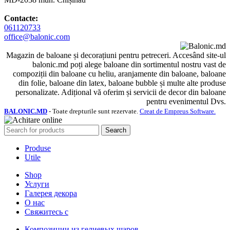
Contacte:
061120733
office@balonic.com
Magazin de baloane și decorațiuni pentru petreceri. Accesând site-ul
balonic.md poți alege baloane din sortimentul nostru vast de
compoziții din baloane cu heliu, aranjamente din baloane, baloane
din folie, baloane din latex, baloane bubble și multe alte produse
personalizate. Adițional vă oferim și servicii de decor din baloane
pentru evenimentul Dvs.
BALONIC.MD
- Toate drepturile sunt rezervate.
Creat de Empreus Software.
Search
Produse
Utile
Shop
Услуги
Галерея декора
О нас
Свяжитесь с
Композиции из гелиевых шаров