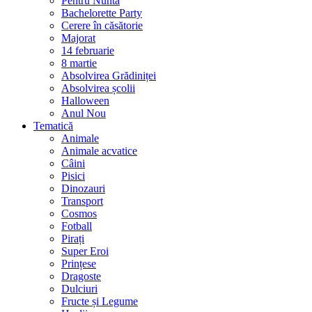
Pentru Nuntă
Bachelorette Party
Cerere în căsătorie
Majorat
14 februarie
8 martie
Absolvirea Grădiniței
Absolvirea școlii
Halloween
Anul Nou
Tematică
Animale
Animale acvatice
Câini
Pisici
Dinozauri
Transport
Cosmos
Fotball
Pirați
Super Eroi
Prințese
Dragoste
Dulciuri
Fructe și Legume