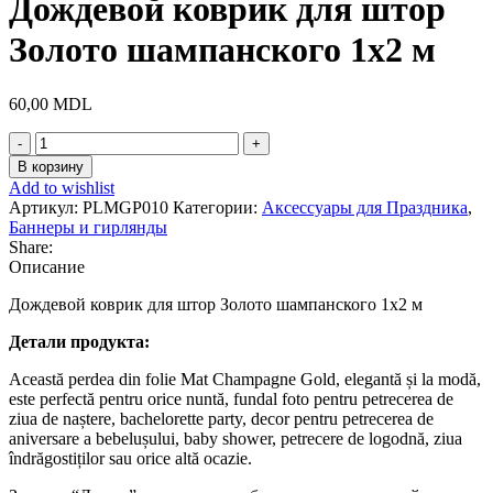
Дождевой коврик для штор
Золото шампанского 1х2 м
60,00
MDL
Количество
товара
В корзину
Дождевой
Add to wishlist
коврик
Артикул:
PLMGP010
Категории:
Аксессуары для Праздника
,
для
Баннеры и гирлянды
штор
Share:
Золото
Описание
шампанского
1х2
Дождевой коврик для штор Золото шампанского 1х2 м
м
Детали продукта:
Această perdea din folie Mat Champagne Gold, elegantă și la modă,
este perfectă pentru orice nuntă, fundal foto pentru petrecerea de
ziua de naștere, bachelorette party, decor pentru petrecerea de
aniversare a bebelușului, baby shower, petrecere de logodnă, ziua
îndrăgostiților sau orice altă ocazie.