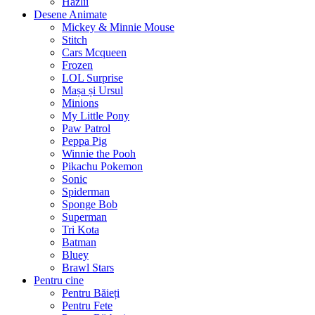
Hazlii
Desene Animate
Mickey & Minnie Mouse
Stitch
Cars Mcqueen
Frozen
LOL Surprise
Mașa și Ursul
Minions
My Little Pony
Paw Patrol
Peppa Pig
Winnie the Pooh
Pikachu Pokemon
Sonic
Spiderman
Sponge Bob
Superman
Tri Kota
Batman
Bluey
Brawl Stars
Pentru cine
Pentru Băieți
Pentru Fete