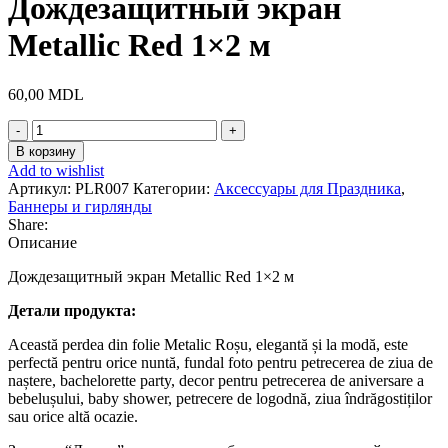
Дождезащитный экран
Metallic Red 1×2 м
60,00
MDL
Количество
товара
В корзину
Дождезащитный
Add to wishlist
экран
Артикул:
PLR007
Категории:
Аксессуары для Праздника
,
Metallic
Баннеры и гирлянды
Red
Share:
1x2
Описание
м
Дождезащитный экран Metallic Red 1×2 м
Детали продукта:
Această perdea din folie Metalic Roșu, elegantă și la modă, este
perfectă pentru orice nuntă, fundal foto pentru petrecerea de ziua de
naștere, bachelorette party, decor pentru petrecerea de aniversare a
bebelușului, baby shower, petrecere de logodnă, ziua îndrăgostiților
sau orice altă ocazie.