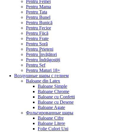
Pentru Femei
Pentru Mama
Pentru Tata
Pentru Bunel
Pentru Bunică
Pentru Fecior
Pentru Fiică
Pentru Frate
Pentru Soră
Pentru Prieteni
Pentru Învățători
Pentru Îndrăgostiți
Pentru Șef
Pentru Maturi 18+
Воздушные шары с гелием
Baloane din Latex
Baloane Simple
Baloane Chrome
Baloane cu Confetti
Baloane cu Desene
Baloane Agate
Фольгированные шары
Baloane Cifre
Baloane Litere
Folie Culori Uni