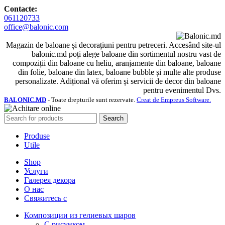
Contacte:
061120733
office@balonic.com
Magazin de baloane și decorațiuni pentru petreceri. Accesând site-ul
balonic.md poți alege baloane din sortimentul nostru vast de
compoziții din baloane cu heliu, aranjamente din baloane, baloane
din folie, baloane din latex, baloane bubble și multe alte produse
personalizate. Adițional vă oferim și servicii de decor din baloane
pentru evenimentul Dvs.
BALONIC.MD
- Toate drepturile sunt rezervate.
Creat de Empreus Software.
Search
Produse
Utile
Shop
Услуги
Галерея декора
О нас
Свяжитесь с
Композиции из гелиевых шаров
С рисунком