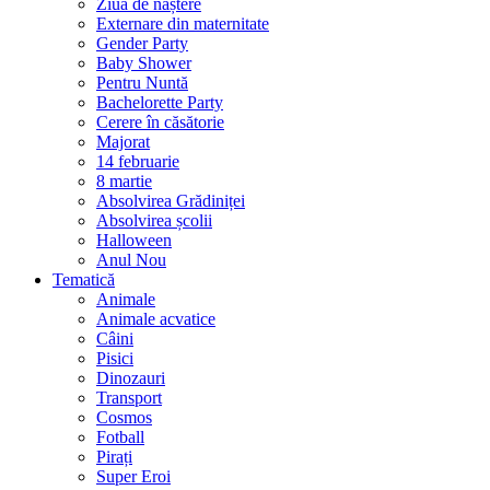
Ziua de naștere
Externare din maternitate
Gender Party
Baby Shower
Pentru Nuntă
Bachelorette Party
Cerere în căsătorie
Majorat
14 februarie
8 martie
Absolvirea Grădiniței
Absolvirea școlii
Halloween
Anul Nou
Tematică
Animale
Animale acvatice
Câini
Pisici
Dinozauri
Transport
Cosmos
Fotball
Pirați
Super Eroi