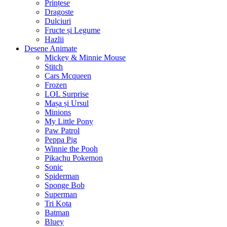
Prințese
Dragoste
Dulciuri
Fructe și Legume
Hazlii
Desene Animate
Mickey & Minnie Mouse
Stitch
Cars Mcqueen
Frozen
LOL Surprise
Mașa și Ursul
Minions
My Little Pony
Paw Patrol
Peppa Pig
Winnie the Pooh
Pikachu Pokemon
Sonic
Spiderman
Sponge Bob
Superman
Tri Kota
Batman
Bluey