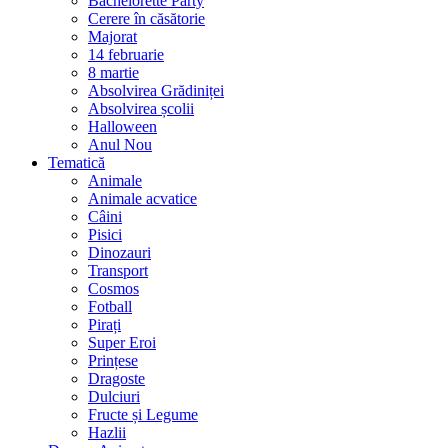
Bachelorette Party
Cerere în căsătorie
Majorat
14 februarie
8 martie
Absolvirea Grădiniței
Absolvirea școlii
Halloween
Anul Nou
Tematică
Animale
Animale acvatice
Câini
Pisici
Dinozauri
Transport
Cosmos
Fotball
Pirați
Super Eroi
Prințese
Dragoste
Dulciuri
Fructe și Legume
Hazlii