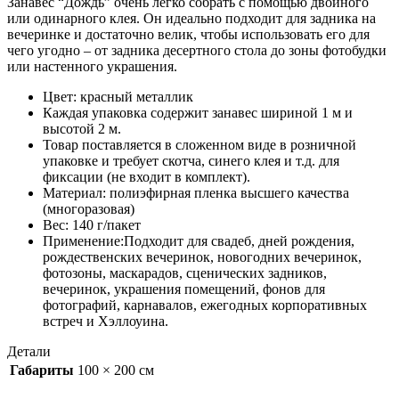
Занавес “Дождь” очень легко собрать с помощью двойного
или одинарного клея. Он идеально подходит для задника на
вечеринке и достаточно велик, чтобы использовать его для
чего угодно – от задника десертного стола до зоны фотобудки
или настенного украшения.
Цвет: красный металлик
Каждая упаковка содержит занавес шириной 1 м и
высотой 2 м.
Товар поставляется в сложенном виде в розничной
упаковке и требует скотча, синего клея и т.д. для
фиксации (не входит в комплект).
Материал: полиэфирная пленка высшего качества
(многоразовая)
Вес: 140 г/пакет
Применение:Подходит для свадеб, дней рождения,
рождественских вечеринок, новогодних вечеринок,
фотозоны, маскарадов, сценических задников,
вечеринок, украшения помещений, фонов для
фотографий, карнавалов, ежегодных корпоративных
встреч и Хэллоуина.
Детали
Габариты
100 × 200 см