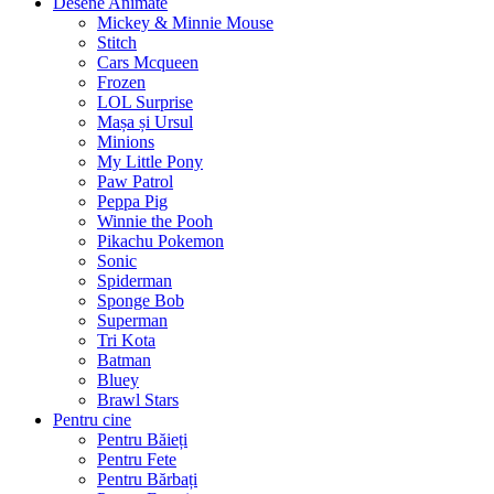
Desene Animate
Mickey & Minnie Mouse
Stitch
Cars Mcqueen
Frozen
LOL Surprise
Mașa și Ursul
Minions
My Little Pony
Paw Patrol
Peppa Pig
Winnie the Pooh
Pikachu Pokemon
Sonic
Spiderman
Sponge Bob
Superman
Tri Kota
Batman
Bluey
Brawl Stars
Pentru cine
Pentru Băieți
Pentru Fete
Pentru Bărbați