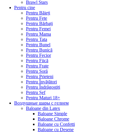
Brawl Stars
Pentru cine
Pentru Băieți
Pentru Fete
Pentru Bărbați
Pentru Femei
Pentru Mama
Pentru Tata
Pentru Bunel
Pentru Bunică
Pentru Fecior
Pentru Fiică
Pentru Frate
Pentru Soră
Pentru Prieteni
Pentru Învățători
Pentru Îndrăgostiți
Pentru Șef
Pentru Maturi 18+
Воздушные шары с гелием
Baloane din Latex
Baloane Simple
Baloane Chrome
Baloane cu Confetti
Baloane cu Desene