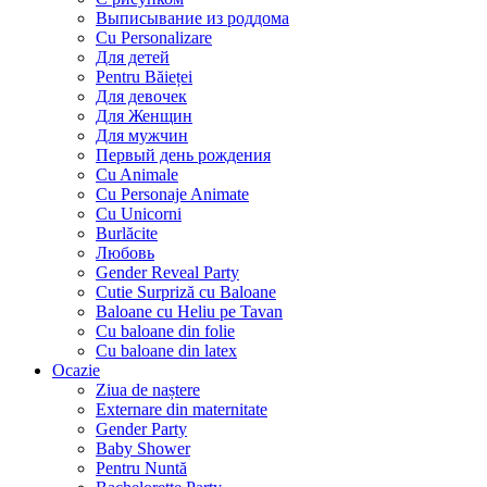
Выписывание из роддома
Cu Personalizare
Для детей
Pentru Băieței
Для девочек
Для Женщин
Для мужчин
Первый день рождения
Cu Animale
Cu Personaje Animate
Cu Unicorni
Burlăcite
Любовь
Gender Reveal Party
Cutie Surpriză cu Baloane
Baloane cu Heliu pe Tavan
Cu baloane din folie
Cu baloane din latex
Ocazie
Ziua de naștere
Externare din maternitate
Gender Party
Baby Shower
Pentru Nuntă