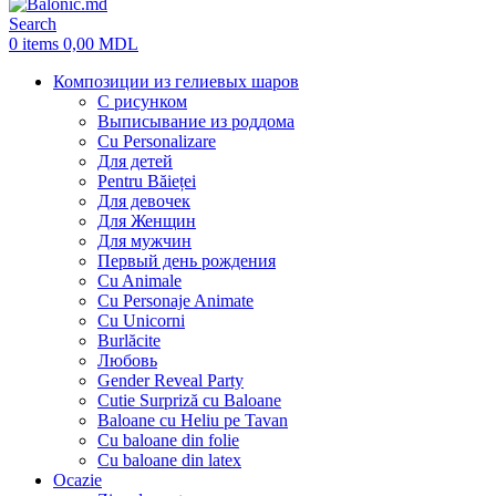
Search
0
items
0,00
MDL
Композиции из гелиевых шаров
С рисунком
Выписывание из роддома
Cu Personalizare
Для детей
Pentru Băieței
Для девочек
Для Женщин
Для мужчин
Первый день рождения
Cu Animale
Cu Personaje Animate
Cu Unicorni
Burlăcite
Любовь
Gender Reveal Party
Cutie Surpriză cu Baloane
Baloane cu Heliu pe Tavan
Cu baloane din folie
Cu baloane din latex
Ocazie