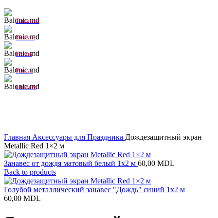
Tematică
Desene
Formă
Pentru
Culoare
Click to enlarge
Главная
Аксессуары для Праздника
Дождезащитный экран
Metallic Red 1×2 м
Занавес от дождя матовый белый 1х2 м
60,00
MDL
Back to products
Голубой металлический занавес "Дождь" синий 1х2 м
60,00
MDL