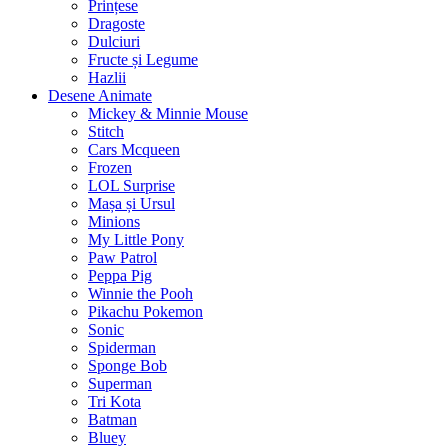
Prințese
Dragoste
Dulciuri
Fructe și Legume
Hazlii
Desene Animate
Mickey & Minnie Mouse
Stitch
Cars Mcqueen
Frozen
LOL Surprise
Mașa și Ursul
Minions
My Little Pony
Paw Patrol
Peppa Pig
Winnie the Pooh
Pikachu Pokemon
Sonic
Spiderman
Sponge Bob
Superman
Tri Kota
Batman
Bluey