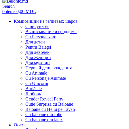
Search
0
items
0,00
MDL
Композиции из гелиевых шаров
С рисунком
Выписывание из роддома
Cu Personalizare
Для детей
Pentru Băieței
Для девочек
Для Женщин
Для мужчин
Первый день рождения
Cu Animale
Cu Personaje Animate
Cu Unicorni
Burlăcite
Любовь
Gender Reveal Party
Cutie Surpriză cu Baloane
Baloane cu Heliu pe Tavan
Cu baloane din folie
Cu baloane din latex
Ocazie