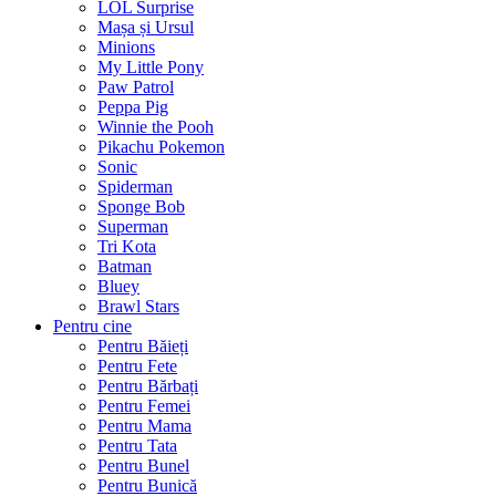
LOL Surprise
Mașa și Ursul
Minions
My Little Pony
Paw Patrol
Peppa Pig
Winnie the Pooh
Pikachu Pokemon
Sonic
Spiderman
Sponge Bob
Superman
Tri Kota
Batman
Bluey
Brawl Stars
Pentru cine
Pentru Băieți
Pentru Fete
Pentru Bărbați
Pentru Femei
Pentru Mama
Pentru Tata
Pentru Bunel
Pentru Bunică