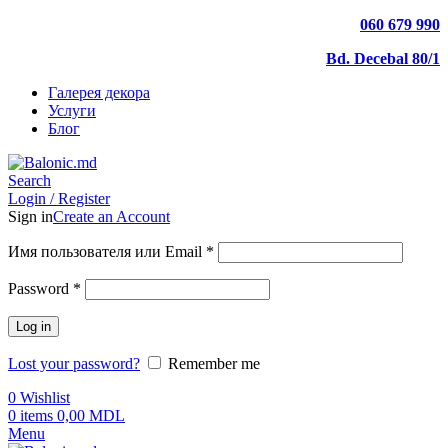
060 679 990
Bd. Decebal 80/1
Галерея декора
Услуги
Блог
Search
Login / Register
Sign in
Create an Account
Имя пользователя или Email
*
Password
*
Log in
Lost your password?
Remember me
0
Wishlist
0
items
0,00
MDL
Menu