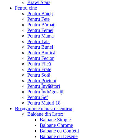
Brawl Stars
Pentru cine
Pentru Băieți
Pentru Fete
Pentru Bărbați
Pentru Femei
Pentru Mama
Pentru Tata
Pentru Bunel
Pentru Bunică
Pentru Fecior
Pentru Fiică
Pentru Frate
Pentru Soră
Pentru Prieteni
Pentru Învățători
Pentru Îndrăgostiți
Pentru Șef
Pentru Maturi 18+
Воздушные шары с гелием
Baloane din Latex
Baloane Simple
Baloane Chrome
Baloane cu Confetti
Baloane cu Desene