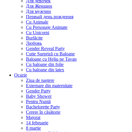
Для девочек
Для Женщин
Для мужчин
Первый день рождения
Cu Animale
Cu Personaje Animate
Cu Unicorni
Burlăcite
Любовь
Gender Reveal Party
Cutie Surpriză cu Baloane
Baloane cu Heliu pe Tavan
Cu baloane din folie
Cu baloane din latex
Ocazie
Ziua de naștere
Externare din maternitate
Gender Party
Baby Shower
Pentru Nuntă
Bachelorette Party
Cerere în căsătorie
Majorat
14 februarie
8 martie