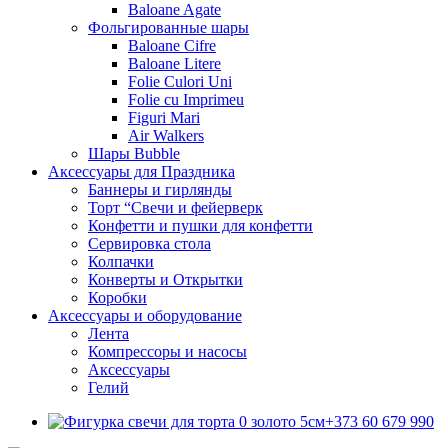
Baloane Agate
Фольгированные шары
Baloane Cifre
Baloane Litere
Folie Culori Uni
Folie cu Imprimeu
Figuri Mari
Air Walkers
Шары Bubble
Аксессуары для Праздника
Баннеры и гирлянды
Торт “Свечи и фейерверк
Конфетти и пушки для конфетти
Сервировка стола
Колпачки
Конверты и Открытки
Коробки
Аксессуары и оборудование
Лента
Компрессоры и насосы
Аксессуары
Гелий
+373 60 679 990