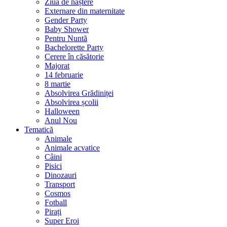
Ziua de naștere
Externare din maternitate
Gender Party
Baby Shower
Pentru Nuntă
Bachelorette Party
Cerere în căsătorie
Majorat
14 februarie
8 martie
Absolvirea Grădiniței
Absolvirea școlii
Halloween
Anul Nou
Tematică
Animale
Animale acvatice
Câini
Pisici
Dinozauri
Transport
Cosmos
Fotball
Pirați
Super Eroi