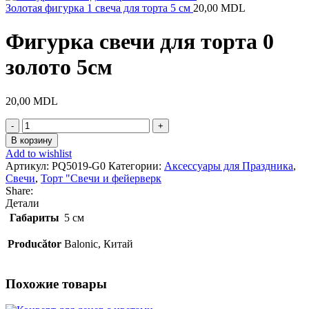
Золотая фигурка 1 свеча для торта 5 см
20,00
MDL
Фигурка свечи для торта 0
золото 5см
20,00
MDL
Количество
товара
В корзину
Фигурка
Add to wishlist
свечи
Артикул:
PQ5019-G0
Категории:
Аксессуары для Праздника
,
для
Свечи
,
Торт "Свечи и фейерверк
торта
Share:
0
Детали
золото
Габариты
5 см
5см
Producător
Balonic, Китай
Похожие товары