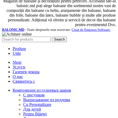
Magazin de baloane și decorațiuni pentru petreceri. Accesând site-ul
balonic.md poți alege baloane din sortimentul nostru vast de
compoziții din baloane cu heliu, aranjamente din baloane, baloane
din folie, baloane din latex, baloane bubble și multe alte produse
personalizate. Adițional vă oferim și servicii de decor din baloane
pentru evenimentul Dvs.
BALONIC.MD
- Toate drepturile sunt rezervate.
Creat de Empreus Software.
Search
Produse
Utile
Shop
Услуги
Галерея декора
О нас
Свяжитесь с
Композиции из гелиевых шаров
С рисунком
Выписывание из роддома
Cu Personalizare
Для детей
Pentru Băieței