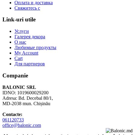
Оплата и доставка
Свяжитесь с
Link-uri utile
Услуги
Галерея декора
О нас
Любимые продукты
My Account
Cart
Для партнеров
Companie
BALONIC SRL
IDNO: 1019600029200
Adresa: Bd. Decebal 80/1,
MD-2038 mun. Chișinău
Contacte:
061120733
office@balonic.com