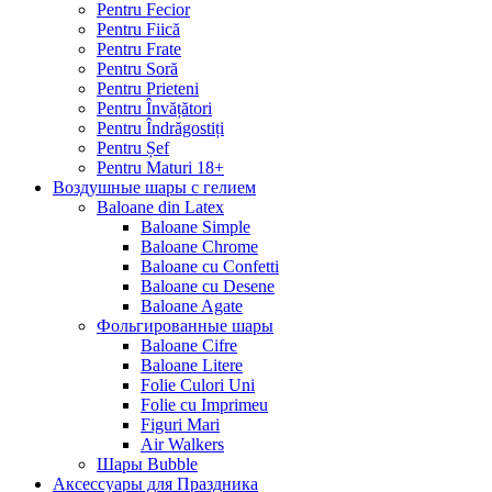
Pentru Fecior
Pentru Fiică
Pentru Frate
Pentru Soră
Pentru Prieteni
Pentru Învățători
Pentru Îndrăgostiți
Pentru Șef
Pentru Maturi 18+
Воздушные шары с гелием
Baloane din Latex
Baloane Simple
Baloane Chrome
Baloane cu Confetti
Baloane cu Desene
Baloane Agate
Фольгированные шары
Baloane Cifre
Baloane Litere
Folie Culori Uni
Folie cu Imprimeu
Figuri Mari
Air Walkers
Шары Bubble
Аксессуары для Праздника