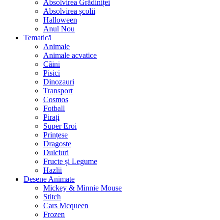
Absolvirea Grădiniței
Absolvirea școlii
Halloween
Anul Nou
Tematică
Animale
Animale acvatice
Câini
Pisici
Dinozauri
Transport
Cosmos
Fotball
Pirați
Super Eroi
Prințese
Dragoste
Dulciuri
Fructe și Legume
Hazlii
Desene Animate
Mickey & Minnie Mouse
Stitch
Cars Mcqueen
Frozen