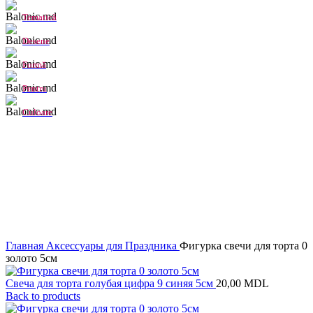
Tematică
Desene
Formă
Pentru
Culoare
Click to enlarge
Главная
Аксессуары для Праздника
Фигурка свечи для торта 0
золото 5см
Свеча для торта голубая цифра 9 синяя 5см
20,00
MDL
Back to products