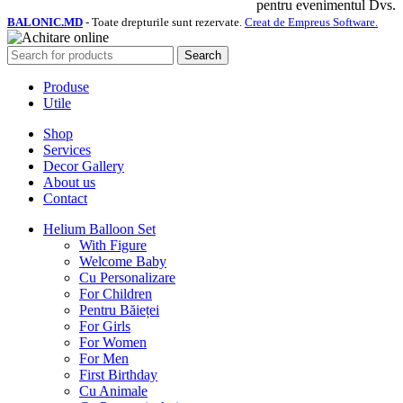
pentru evenimentul Dvs.
BALONIC.MD
- Toate drepturile sunt rezervate.
Creat de Empreus Software.
Search
Produse
Utile
Shop
Services
Decor Gallery
About us
Contact
Helium Balloon Set
With Figure
Welcome Baby
Cu Personalizare
For Children
Pentru Băieței
For Girls
For Women
For Men
First Birthday
Cu Animale