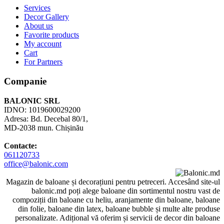
Services
Decor Gallery
About us
Favorite products
My account
Cart
For Partners
Companie
BALONIC SRL
IDNO: 1019600029200
Adresa: Bd. Decebal 80/1,
MD-2038 mun. Chișinău
Contacte:
061120733
office@balonic.com
Magazin de baloane și decorațiuni pentru petreceri. Accesând site-ul
balonic.md poți alege baloane din sortimentul nostru vast de
compoziții din baloane cu heliu, aranjamente din baloane, baloane
din folie, baloane din latex, baloane bubble și multe alte produse
personalizate. Adițional vă oferim și servicii de decor din baloane