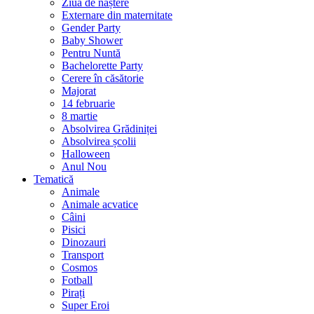
Ziua de naștere
Externare din maternitate
Gender Party
Baby Shower
Pentru Nuntă
Bachelorette Party
Cerere în căsătorie
Majorat
14 februarie
8 martie
Absolvirea Grădiniței
Absolvirea școlii
Halloween
Anul Nou
Tematică
Animale
Animale acvatice
Câini
Pisici
Dinozauri
Transport
Cosmos
Fotball
Pirați
Super Eroi