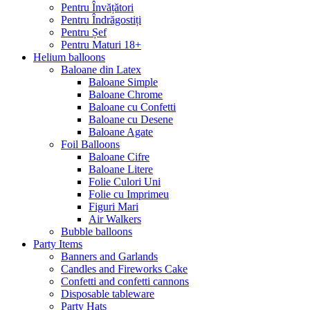
Pentru Învățători
Pentru Îndrăgostiți
Pentru Șef
Pentru Maturi 18+
Helium balloons
Baloane din Latex
Baloane Simple
Baloane Chrome
Baloane cu Confetti
Baloane cu Desene
Baloane Agate
Foil Balloons
Baloane Cifre
Baloane Litere
Folie Culori Uni
Folie cu Imprimeu
Figuri Mari
Air Walkers
Bubble balloons
Party Items
Banners and Garlands
Candles and Fireworks Cake
Confetti and confetti cannons
Disposable tableware
Party Hats