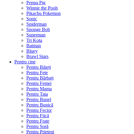
Peppa Pig
Winnie the Pooh
Pikachu Pokemon
Sonic
Spiderman
Sponge Bob
Superman
Tri Kota
Batman
Bluey
Brawl Stars
Pentru cine
Pentru Băieți
Pentru Fete
Pentru Bărbați
Pentru Femei
Pentru Mama
Pentru Tata
Pentru Bunel
Pentru Bunică
Pentru Fecior
Pentru Fiică
Pentru Frate
Pentru Soră
Pentru Prieteni