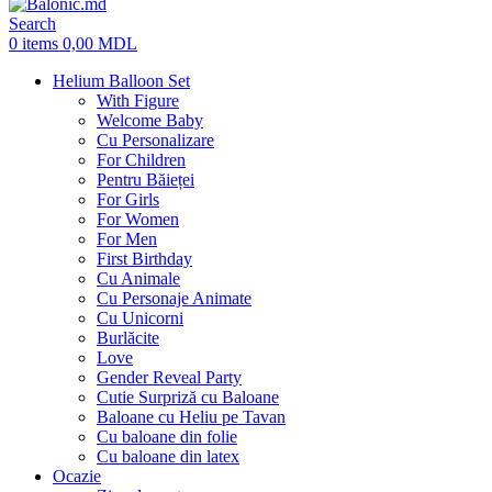
Search
0
items
0,00
MDL
Helium Balloon Set
With Figure
Welcome Baby
Cu Personalizare
For Children
Pentru Băieței
For Girls
For Women
For Men
First Birthday
Cu Animale
Cu Personaje Animate
Cu Unicorni
Burlăcite
Love
Gender Reveal Party
Cutie Surpriză cu Baloane
Baloane cu Heliu pe Tavan
Cu baloane din folie
Cu baloane din latex
Ocazie