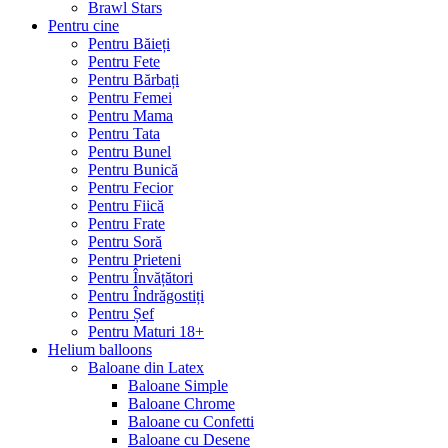
Brawl Stars
Pentru cine
Pentru Băieți
Pentru Fete
Pentru Bărbați
Pentru Femei
Pentru Mama
Pentru Tata
Pentru Bunel
Pentru Bunică
Pentru Fecior
Pentru Fiică
Pentru Frate
Pentru Soră
Pentru Prieteni
Pentru Învățători
Pentru Îndrăgostiți
Pentru Șef
Pentru Maturi 18+
Helium balloons
Baloane din Latex
Baloane Simple
Baloane Chrome
Baloane cu Confetti
Baloane cu Desene