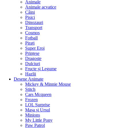
Animale
Animale acvatice
Câini
Pisici
Dinozauri
Transport
Cosmos
Fotball
Pirați
Super Eroi
Prințese
Dragoste
Dulciuri
Fructe și Legume
Hazlii
Desene Animate
Mickey & Minnie Mouse
Stitch
Cars Mcqueen
Frozen
LOL Surprise
Mașa și Ursul
Minions
My Little Pony
Paw Patrol