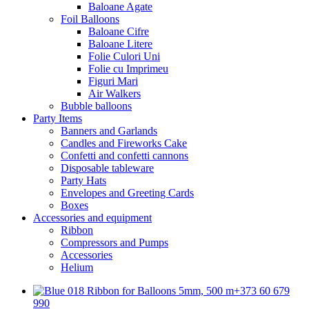
Baloane Agate
Foil Balloons
Baloane Cifre
Baloane Litere
Folie Culori Uni
Folie cu Imprimeu
Figuri Mari
Air Walkers
Bubble balloons
Party Items
Banners and Garlands
Candles and Fireworks Cake
Confetti and confetti cannons
Disposable tableware
Party Hats
Envelopes and Greeting Cards
Boxes
Accessories and equipment
Ribbon
Compressors and Pumps
Accessories
Helium
+373 60 679
990