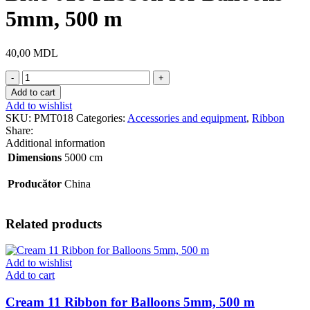
5mm, 500 m
40,00
MDL
Blue
018
Add to cart
Ribbon
Add to wishlist
for
SKU:
PMT018
Categories:
Accessories and equipment
,
Ribbon
Balloons
Share:
5mm,
Additional information
500
Dimensions
5000 cm
m
quantity
Producător
China
Related products
Add to wishlist
Add to cart
Cream 11 Ribbon for Balloons 5mm, 500 m