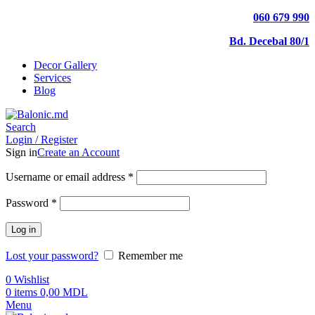
060 679 990
Bd. Decebal 80/1
Decor Gallery
Services
Blog
Search
Login / Register
Sign in
Create an Account
Username or email address
*
Password
*
Log in
Lost your password?
Remember me
0
Wishlist
0
items
0,00
MDL
Menu