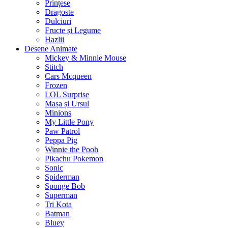
Prințese
Dragoste
Dulciuri
Fructe și Legume
Hazlii
Desene Animate
Mickey & Minnie Mouse
Stitch
Cars Mcqueen
Frozen
LOL Surprise
Mașa și Ursul
Minions
My Little Pony
Paw Patrol
Peppa Pig
Winnie the Pooh
Pikachu Pokemon
Sonic
Spiderman
Sponge Bob
Superman
Tri Kota
Batman
Bluey