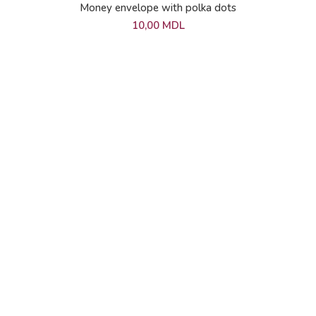
Money envelope with polka dots
10,00
MDL
CATALOG PRODUSE
Compoziții din baloane
Decorațiuni din Baloane
Baloane din Latex
Foil Balloons
Bubble balloons
Shop
INFORMAȚII LEGALE
Cookies
Privacy