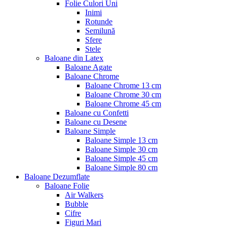
Folie Culori Uni
Inimi
Rotunde
Semilună
Sfere
Stele
Baloane din Latex
Baloane Agate
Baloane Chrome
Baloane Chrome 13 cm
Baloane Chrome 30 cm
Baloane Chrome 45 cm
Baloane cu Confetti
Baloane cu Desene
Baloane Simple
Baloane Simple 13 cm
Baloane Simple 30 cm
Baloane Simple 45 cm
Baloane Simple 80 cm
Baloane Dezumflate
Baloane Folie
Air Walkers
Bubble
Cifre
Figuri Mari