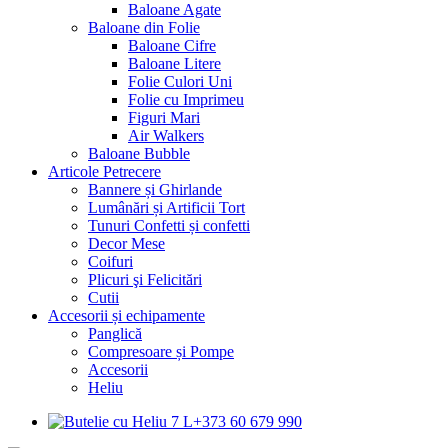
Baloane Agate
Baloane din Folie
Baloane Cifre
Baloane Litere
Folie Culori Uni
Folie cu Imprimeu
Figuri Mari
Air Walkers
Baloane Bubble
Articole Petrecere
Bannere și Ghirlande
Lumânări și Artificii Tort
Tunuri Confetti și confetti
Decor Mese
Coifuri
Plicuri şi Felicitări
Cutii
Accesorii și echipamente
Panglică
Compresoare și Pompe
Accesorii
Heliu
+373 60 679 990