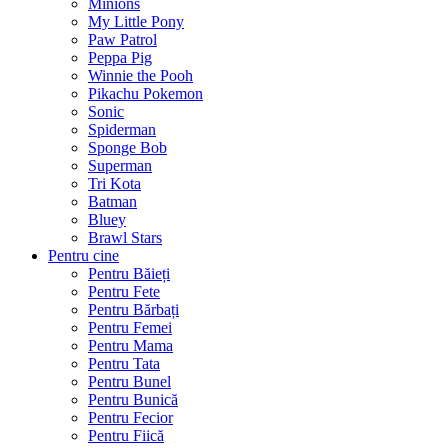
Minions
My Little Pony
Paw Patrol
Peppa Pig
Winnie the Pooh
Pikachu Pokemon
Sonic
Spiderman
Sponge Bob
Superman
Tri Kota
Batman
Bluey
Brawl Stars
Pentru cine
Pentru Băieți
Pentru Fete
Pentru Bărbați
Pentru Femei
Pentru Mama
Pentru Tata
Pentru Bunel
Pentru Bunică
Pentru Fecior
Pentru Fiică