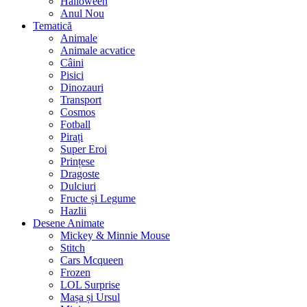
Halloween
Anul Nou
Tematică
Animale
Animale acvatice
Câini
Pisici
Dinozauri
Transport
Cosmos
Fotball
Pirați
Super Eroi
Prințese
Dragoste
Dulciuri
Fructe și Legume
Hazlii
Desene Animate
Mickey & Minnie Mouse
Stitch
Cars Mcqueen
Frozen
LOL Surprise
Mașa și Ursul