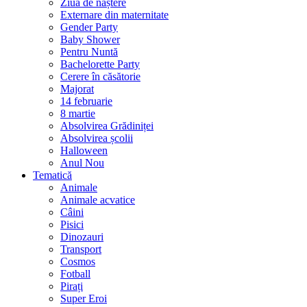
Ziua de naștere
Externare din maternitate
Gender Party
Baby Shower
Pentru Nuntă
Bachelorette Party
Cerere în căsătorie
Majorat
14 februarie
8 martie
Absolvirea Grădiniței
Absolvirea școlii
Halloween
Anul Nou
Tematică
Animale
Animale acvatice
Câini
Pisici
Dinozauri
Transport
Cosmos
Fotball
Pirați
Super Eroi