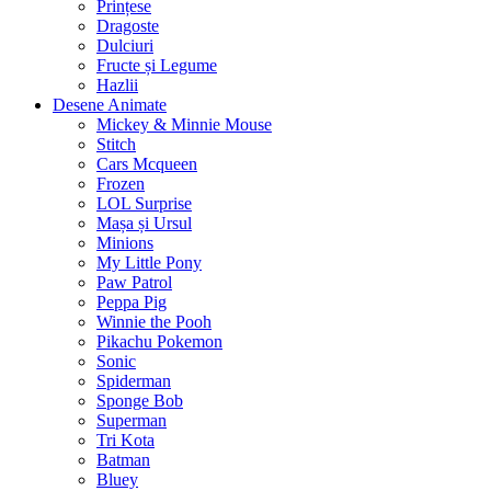
Prințese
Dragoste
Dulciuri
Fructe și Legume
Hazlii
Desene Animate
Mickey & Minnie Mouse
Stitch
Cars Mcqueen
Frozen
LOL Surprise
Mașa și Ursul
Minions
My Little Pony
Paw Patrol
Peppa Pig
Winnie the Pooh
Pikachu Pokemon
Sonic
Spiderman
Sponge Bob
Superman
Tri Kota
Batman
Bluey