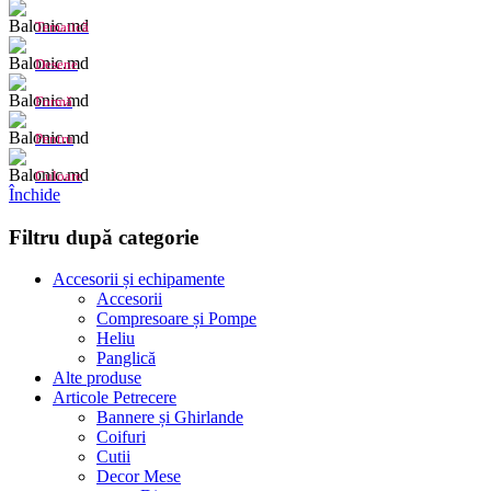
Tematică
Desene
Formă
Pentru
Culoare
Închide
Filtru după categorie
Accesorii și echipamente
Accesorii
Compresoare și Pompe
Heliu
Panglică
Alte produse
Articole Petrecere
Bannere și Ghirlande
Coifuri
Cutii
Decor Mese