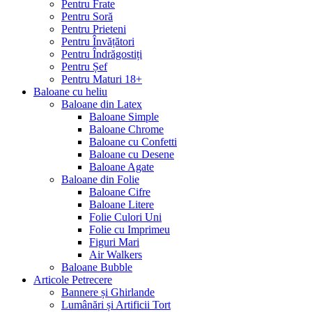
Pentru Frate
Pentru Soră
Pentru Prieteni
Pentru Învățători
Pentru Îndrăgostiți
Pentru Șef
Pentru Maturi 18+
Baloane cu heliu
Baloane din Latex
Baloane Simple
Baloane Chrome
Baloane cu Confetti
Baloane cu Desene
Baloane Agate
Baloane din Folie
Baloane Cifre
Baloane Litere
Folie Culori Uni
Folie cu Imprimeu
Figuri Mari
Air Walkers
Baloane Bubble
Articole Petrecere
Bannere și Ghirlande
Lumânări și Artificii Tort