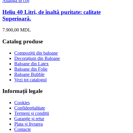
Adaugă în coș
Heliu 40 Litri, de înaltă puritate: calitate
Superioară.
7.900,00
MDL
Catalog produse
Compoziții din baloane
Decorațiuni din Baloane
Baloane din Latex
Baloane din Folie
Baloane Bubble
Vezi tot catalogul
Informații legale
Cookies
Confidențialitate
Termeni și condiții
Garanție și retur
Plata și livrarea
Contacte