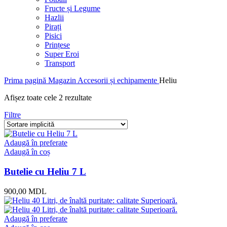
Fructe și Legume
Hazlii
Pirați
Pisici
Prințese
Super Eroi
Transport
Prima pagină
Magazin
Accesorii și echipamente
Heliu
Afișez toate cele 2 rezultate
Filtre
Adaugă în preferate
Adaugă în coș
Butelie cu Heliu 7 L
900,00
MDL
Adaugă în preferate