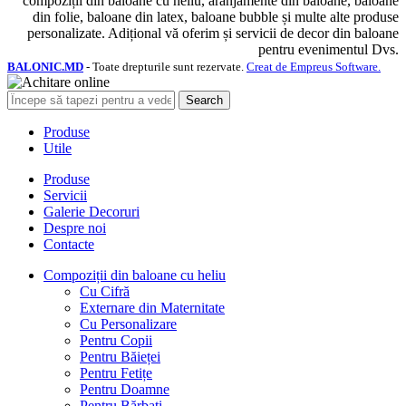
compoziții din baloane cu heliu, aranjamente din baloane, baloane
din folie, baloane din latex, baloane bubble și multe alte produse
personalizate. Adițional vă oferim și servicii de decor din baloane
pentru evenimentul Dvs.
BALONIC.MD
- Toate drepturile sunt rezervate.
Creat de Empreus Software.
Search
Produse
Utile
Produse
Servicii
Galerie Decoruri
Despre noi
Contacte
Compoziții din baloane cu heliu
Cu Cifră
Externare din Maternitate
Cu Personalizare
Pentru Copii
Pentru Băieței
Pentru Fetițe
Pentru Doamne
Pentru Bărbați