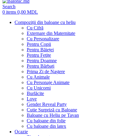
Search
0
items
0,00
MDL
Compoziții din baloane cu heliu
Cu Cifră
Externare din Maternitate
Cu Personalizare
Pentru Copii
Pentru Băieței
Pentru Fetițe
Pentru Doamne
Pentru Bărbați
Prima Zi de Naștere
Cu Animale
Cu Personaje Animate
Cu Unicorni
Burlăcite
Love
Gender Reveal Party
Cutie Surpriză cu Baloane
Baloane cu Heliu pe Tavan
Cu baloane din folie
Cu baloane din latex
Ocazie