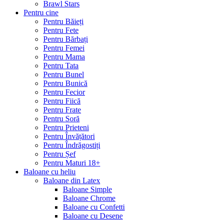
Brawl Stars
Pentru cine
Pentru Băieți
Pentru Fete
Pentru Bărbați
Pentru Femei
Pentru Mama
Pentru Tata
Pentru Bunel
Pentru Bunică
Pentru Fecior
Pentru Fiică
Pentru Frate
Pentru Soră
Pentru Prieteni
Pentru Învățători
Pentru Îndrăgostiți
Pentru Șef
Pentru Maturi 18+
Baloane cu heliu
Baloane din Latex
Baloane Simple
Baloane Chrome
Baloane cu Confetti
Baloane cu Desene