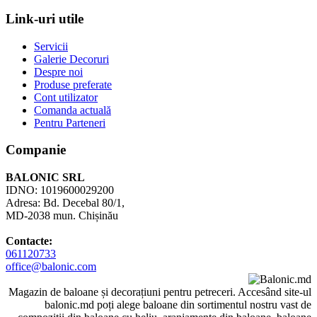
Link-uri utile
Servicii
Galerie Decoruri
Despre noi
Produse preferate
Cont utilizator
Comanda actuală
Pentru Parteneri
Companie
BALONIC SRL
IDNO: 1019600029200
Adresa: Bd. Decebal 80/1,
MD-2038 mun. Chișinău
Contacte:
061120733
office@balonic.com
Magazin de baloane și decorațiuni pentru petreceri. Accesând site-ul
balonic.md poți alege baloane din sortimentul nostru vast de