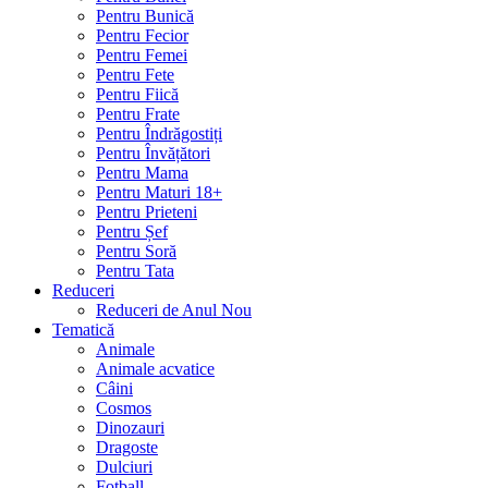
Pentru Bunică
Pentru Fecior
Pentru Femei
Pentru Fete
Pentru Fiică
Pentru Frate
Pentru Îndrăgostiți
Pentru Învățători
Pentru Mama
Pentru Maturi 18+
Pentru Prieteni
Pentru Șef
Pentru Soră
Pentru Tata
Reduceri
Reduceri de Anul Nou
Tematică
Animale
Animale acvatice
Câini
Cosmos
Dinozauri
Dragoste
Dulciuri
Fotball