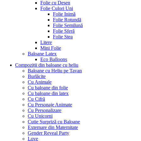
Folie cu Desen
Folie Culori Uni
Folie Inimă
Folie Rotundă
Folie Semilună
Folie Sferă
Folie Stea
Litere
Mini Folie
Baloane Latex
Eco Balloons
Compoziții din baloane cu heliu
Baloane cu Heliu pe Tavan
Burlăcite
Cu Animale
Cu baloane din folie
Cu baloane din latex
Cu Cifră
Cu Personaje Animate
Cu Personalizare
Cu Unicorni
Cutie Surpriză cu Baloane
Externare din Maternitate
Gender Reveal Party
Love