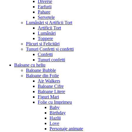
Diverse
Farfurii
Pahare
Șervețele
Lumânări și Artificii Tort
Artificii Tort
Lumânări
Toppere
Plicuri şi Felicitări
Tunuri Confetti și confetti
Confetti
Tunuri confetti
Baloane cu heliu
Baloane Bubble
Baloane din Folie
Air Walkers
Baloane Cifre
Baloane Litere
Figuri Mari
Folie cu Imprimeu
Baby
Birthday
Hazlii
Love
Personaje animate