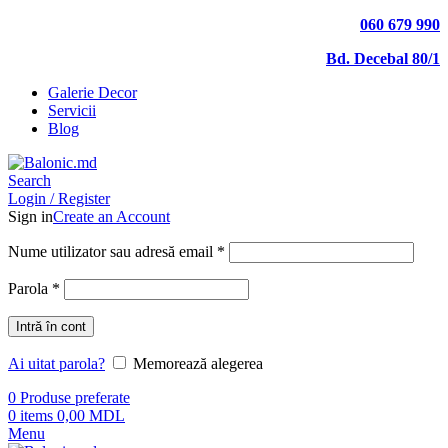
060 679 990
Bd. Decebal 80/1
Galerie Decor
Servicii
Blog
Search
Login / Register
Sign in
Create an Account
Nume utilizator sau adresă email
*
Parola
*
Intră în cont
Ai uitat parola?
Memorează alegerea
0
Produse preferate
0
items
0,00
MDL
Menu