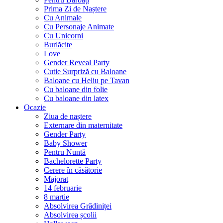
Prima Zi de Naștere
Cu Animale
Cu Personaje Animate
Cu Unicorni
Burlăcite
Love
Gender Reveal Party
Cutie Surpriză cu Baloane
Baloane cu Heliu pe Tavan
Cu baloane din folie
Cu baloane din latex
Ocazie
Ziua de naștere
Externare din maternitate
Gender Party
Baby Shower
Pentru Nuntă
Bachelorette Party
Cerere în căsătorie
Majorat
14 februarie
8 martie
Absolvirea Grădiniței
Absolvirea școlii