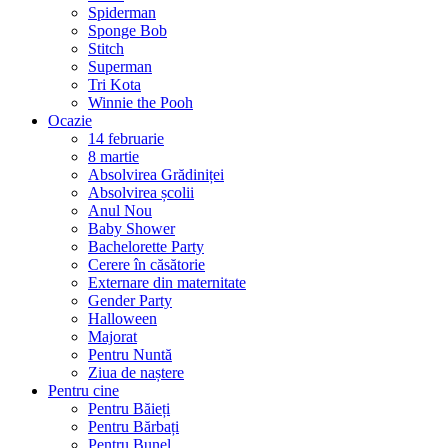
Spiderman
Sponge Bob
Stitch
Superman
Tri Kota
Winnie the Pooh
Ocazie
14 februarie
8 martie
Absolvirea Grădiniței
Absolvirea școlii
Anul Nou
Baby Shower
Bachelorette Party
Cerere în căsătorie
Externare din maternitate
Gender Party
Halloween
Majorat
Pentru Nuntă
Ziua de naștere
Pentru cine
Pentru Băieți
Pentru Bărbați
Pentru Bunel