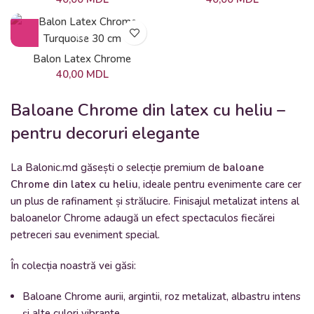
Balon Latex Chrome
Turquoise 30 cm
40,00
MDL
Baloane Chrome din latex cu heliu –
pentru decoruri elegante
La Balonic.md găsești o selecție premium de
baloane
Chrome din latex cu heliu
, ideale pentru evenimente care cer
un plus de rafinament și strălucire. Finisajul metalizat intens al
baloanelor Chrome adaugă un efect spectaculos fiecărei
petreceri sau eveniment special.
În colecția noastră vei găsi:
Baloane Chrome aurii, argintii, roz metalizat, albastru intens
și alte culori vibrante.