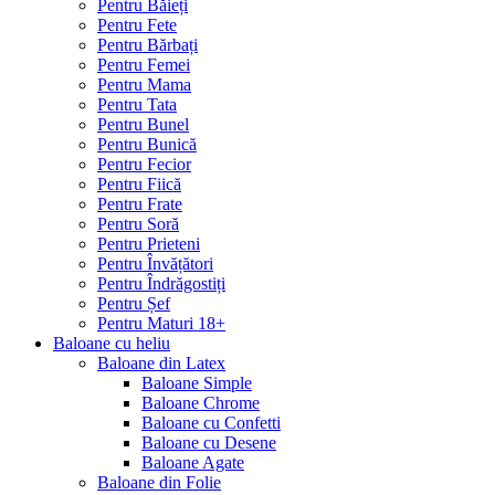
Pentru Băieți
Pentru Fete
Pentru Bărbați
Pentru Femei
Pentru Mama
Pentru Tata
Pentru Bunel
Pentru Bunică
Pentru Fecior
Pentru Fiică
Pentru Frate
Pentru Soră
Pentru Prieteni
Pentru Învățători
Pentru Îndrăgostiți
Pentru Șef
Pentru Maturi 18+
Baloane cu heliu
Baloane din Latex
Baloane Simple
Baloane Chrome
Baloane cu Confetti
Baloane cu Desene
Baloane Agate
Baloane din Folie