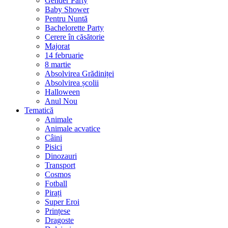
Gender Party
Baby Shower
Pentru Nuntă
Bachelorette Party
Cerere în căsătorie
Majorat
14 februarie
8 martie
Absolvirea Grădiniței
Absolvirea școlii
Halloween
Anul Nou
Tematică
Animale
Animale acvatice
Câini
Pisici
Dinozauri
Transport
Cosmos
Fotball
Pirați
Super Eroi
Prințese
Dragoste