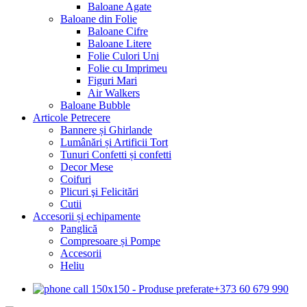
Baloane Agate
Baloane din Folie
Baloane Cifre
Baloane Litere
Folie Culori Uni
Folie cu Imprimeu
Figuri Mari
Air Walkers
Baloane Bubble
Articole Petrecere
Bannere și Ghirlande
Lumânări și Artificii Tort
Tunuri Confetti și confetti
Decor Mese
Coifuri
Plicuri şi Felicitări
Cutii
Accesorii și echipamente
Panglică
Compresoare și Pompe
Accesorii
Heliu
+373 60 679 990