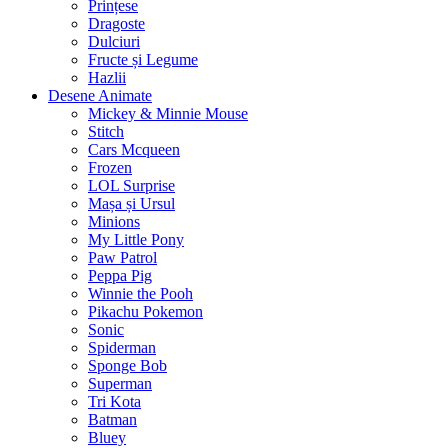
Prințese
Dragoste
Dulciuri
Fructe și Legume
Hazlii
Desene Animate
Mickey & Minnie Mouse
Stitch
Cars Mcqueen
Frozen
LOL Surprise
Mașa și Ursul
Minions
My Little Pony
Paw Patrol
Peppa Pig
Winnie the Pooh
Pikachu Pokemon
Sonic
Spiderman
Sponge Bob
Superman
Tri Kota
Batman
Bluey