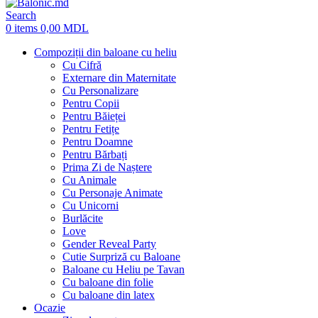
Search
0
items
0,00
MDL
Compoziții din baloane cu heliu
Cu Cifră
Externare din Maternitate
Cu Personalizare
Pentru Copii
Pentru Băieței
Pentru Fetițe
Pentru Doamne
Pentru Bărbați
Prima Zi de Naștere
Cu Animale
Cu Personaje Animate
Cu Unicorni
Burlăcite
Love
Gender Reveal Party
Cutie Surpriză cu Baloane
Baloane cu Heliu pe Tavan
Cu baloane din folie
Cu baloane din latex
Ocazie