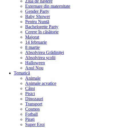
Ziua de naștere
Externare din maternitate
Gender Party
Baby Shower
Pentru Nuntă
Bachelorette Party
Cerere în căsătorie
Majorat
14 februarie
8 martie
Absolvirea Grădiniței
Absolvirea școlii
Halloween
Anul Nou
Tematică
Animale
Animale acvatice
Câini
Pisici
Dinozauri
Transport
Cosmos
Fotball
Pirați
Super Eroi