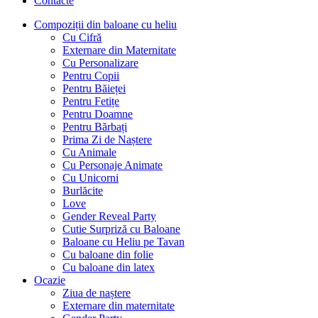
Contacte
Compoziții din baloane cu heliu
Cu Cifră
Externare din Maternitate
Cu Personalizare
Pentru Copii
Pentru Băieței
Pentru Fetițe
Pentru Doamne
Pentru Bărbați
Prima Zi de Naștere
Cu Animale
Cu Personaje Animate
Cu Unicorni
Burlăcite
Love
Gender Reveal Party
Cutie Surpriză cu Baloane
Baloane cu Heliu pe Tavan
Cu baloane din folie
Cu baloane din latex
Ocazie
Ziua de naștere
Externare din maternitate