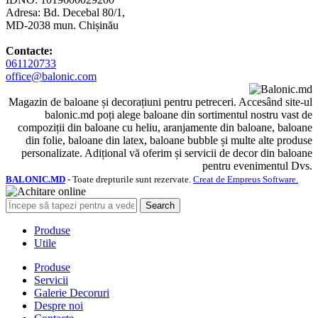
Adresa: Bd. Decebal 80/1,
MD-2038 mun. Chișinău
Contacte:
061120733
office@balonic.com
Magazin de baloane și decorațiuni pentru petreceri. Accesând site-ul
balonic.md poți alege baloane din sortimentul nostru vast de
compoziții din baloane cu heliu, aranjamente din baloane, baloane
din folie, baloane din latex, baloane bubble și multe alte produse
personalizate. Adițional vă oferim și servicii de decor din baloane
pentru evenimentul Dvs.
BALONIC.MD
- Toate drepturile sunt rezervate.
Creat de Empreus Software.
Search
Produse
Utile
Produse
Servicii
Galerie Decoruri
Despre noi