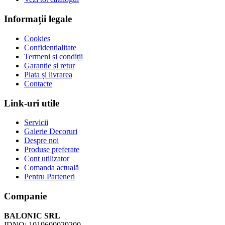
Informații legale
Cookies
Confidențialitate
Termeni și condiții
Garanție și retur
Plata și livrarea
Contacte
Link-uri utile
Servicii
Galerie Decoruri
Despre noi
Produse preferate
Cont utilizator
Comanda actuală
Pentru Parteneri
Companie
BALONIC SRL
IDNO: 1019600029200