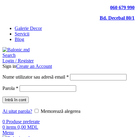
060 679 990
Bd. Decebal 80/1
Galerie Decor
Servicii
Blog
Search
Login / Register
Sign in
Create an Account
Nume utilizator sau adresă email
*
Parola
*
Intră în cont
Ai uitat parola?
Memorează alegerea
0
Produse preferate
0
items
0,00
MDL
Menu