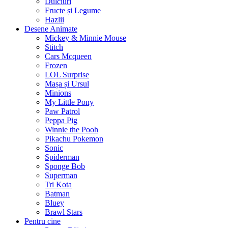
Dulciuri
Fructe și Legume
Hazlii
Desene Animate
Mickey & Minnie Mouse
Stitch
Cars Mcqueen
Frozen
LOL Surprise
Mașa și Ursul
Minions
My Little Pony
Paw Patrol
Peppa Pig
Winnie the Pooh
Pikachu Pokemon
Sonic
Spiderman
Sponge Bob
Superman
Tri Kota
Batman
Bluey
Brawl Stars
Pentru cine