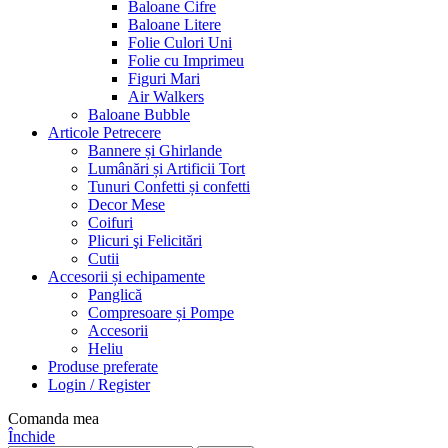
Baloane Cifre
Baloane Litere
Folie Culori Uni
Folie cu Imprimeu
Figuri Mari
Air Walkers
Baloane Bubble
Articole Petrecere
Bannere și Ghirlande
Lumânări și Artificii Tort
Tunuri Confetti și confetti
Decor Mese
Coifuri
Plicuri şi Felicitări
Cutii
Accesorii și echipamente
Panglică
Compresoare și Pompe
Accesorii
Heliu
Produse preferate
Login / Register
Comanda mea
Închide