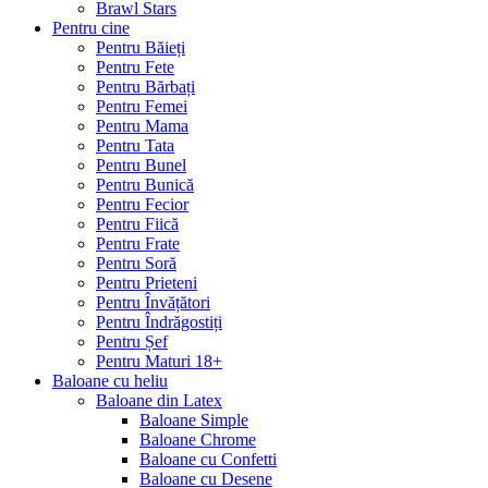
Brawl Stars
Pentru cine
Pentru Băieți
Pentru Fete
Pentru Bărbați
Pentru Femei
Pentru Mama
Pentru Tata
Pentru Bunel
Pentru Bunică
Pentru Fecior
Pentru Fiică
Pentru Frate
Pentru Soră
Pentru Prieteni
Pentru Învățători
Pentru Îndrăgostiți
Pentru Șef
Pentru Maturi 18+
Baloane cu heliu
Baloane din Latex
Baloane Simple
Baloane Chrome
Baloane cu Confetti
Baloane cu Desene