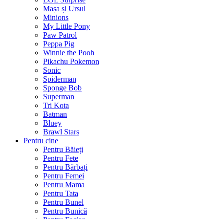
Mașa și Ursul
Minions
My Little Pony
Paw Patrol
Peppa Pig
Winnie the Pooh
Pikachu Pokemon
Sonic
Spiderman
Sponge Bob
Superman
Tri Kota
Batman
Bluey
Brawl Stars
Pentru cine
Pentru Băieți
Pentru Fete
Pentru Bărbați
Pentru Femei
Pentru Mama
Pentru Tata
Pentru Bunel
Pentru Bunică