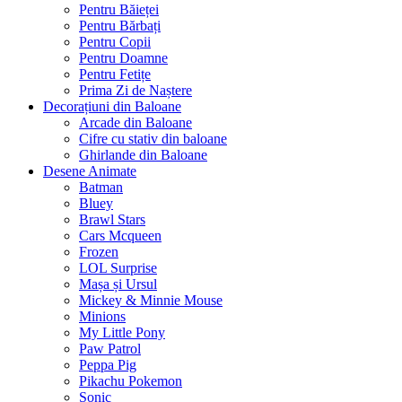
Pentru Băieței
Pentru Bărbați
Pentru Copii
Pentru Doamne
Pentru Fetițe
Prima Zi de Naștere
Decorațiuni din Baloane
Arcade din Baloane
Cifre cu stativ din baloane
Ghirlande din Baloane
Desene Animate
Batman
Bluey
Brawl Stars
Cars Mcqueen
Frozen
LOL Surprise
Mașa și Ursul
Mickey & Minnie Mouse
Minions
My Little Pony
Paw Patrol
Peppa Pig
Pikachu Pokemon
Sonic