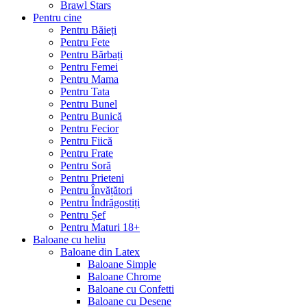
Brawl Stars
Pentru cine
Pentru Băieți
Pentru Fete
Pentru Bărbați
Pentru Femei
Pentru Mama
Pentru Tata
Pentru Bunel
Pentru Bunică
Pentru Fecior
Pentru Fiică
Pentru Frate
Pentru Soră
Pentru Prieteni
Pentru Învățători
Pentru Îndrăgostiți
Pentru Șef
Pentru Maturi 18+
Baloane cu heliu
Baloane din Latex
Baloane Simple
Baloane Chrome
Baloane cu Confetti
Baloane cu Desene