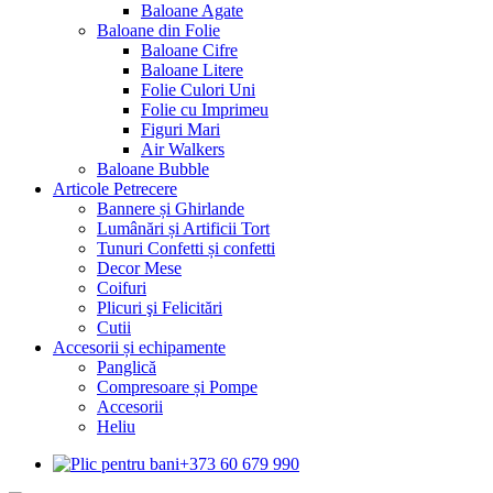
Baloane Agate
Baloane din Folie
Baloane Cifre
Baloane Litere
Folie Culori Uni
Folie cu Imprimeu
Figuri Mari
Air Walkers
Baloane Bubble
Articole Petrecere
Bannere și Ghirlande
Lumânări și Artificii Tort
Tunuri Confetti și confetti
Decor Mese
Coifuri
Plicuri şi Felicitări
Cutii
Accesorii și echipamente
Panglică
Compresoare și Pompe
Accesorii
Heliu
+373 60 679 990