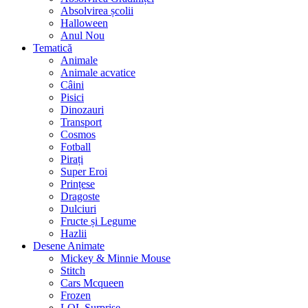
Absolvirea școlii
Halloween
Anul Nou
Tematică
Animale
Animale acvatice
Câini
Pisici
Dinozauri
Transport
Cosmos
Fotball
Pirați
Super Eroi
Prințese
Dragoste
Dulciuri
Fructe și Legume
Hazlii
Desene Animate
Mickey & Minnie Mouse
Stitch
Cars Mcqueen
Frozen
LOL Surprise