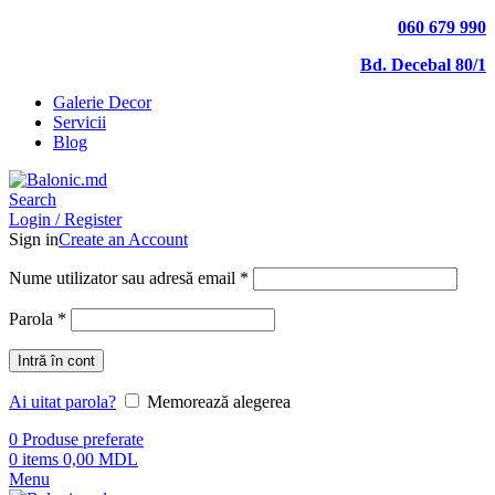
060 679 990
Bd. Decebal 80/1
Galerie Decor
Servicii
Blog
Search
Login / Register
Sign in
Create an Account
Nume utilizator sau adresă email
*
Parola
*
Intră în cont
Ai uitat parola?
Memorează alegerea
0
Produse preferate
0
items
0,00
MDL
Menu