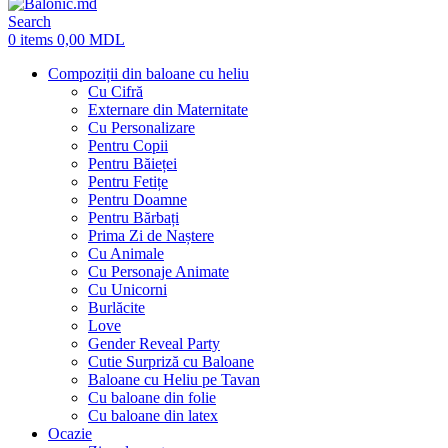
Search
0
items
0,00
MDL
Compoziții din baloane cu heliu
Cu Cifră
Externare din Maternitate
Cu Personalizare
Pentru Copii
Pentru Băieței
Pentru Fetițe
Pentru Doamne
Pentru Bărbați
Prima Zi de Naștere
Cu Animale
Cu Personaje Animate
Cu Unicorni
Burlăcite
Love
Gender Reveal Party
Cutie Surpriză cu Baloane
Baloane cu Heliu pe Tavan
Cu baloane din folie
Cu baloane din latex
Ocazie