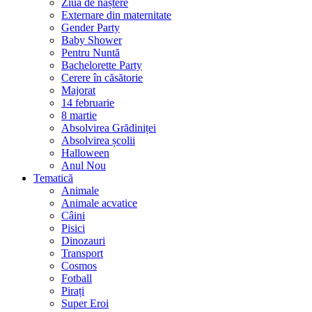
Ziua de naștere
Externare din maternitate
Gender Party
Baby Shower
Pentru Nuntă
Bachelorette Party
Cerere în căsătorie
Majorat
14 februarie
8 martie
Absolvirea Grădiniței
Absolvirea școlii
Halloween
Anul Nou
Tematică
Animale
Animale acvatice
Câini
Pisici
Dinozauri
Transport
Cosmos
Fotball
Pirați
Super Eroi