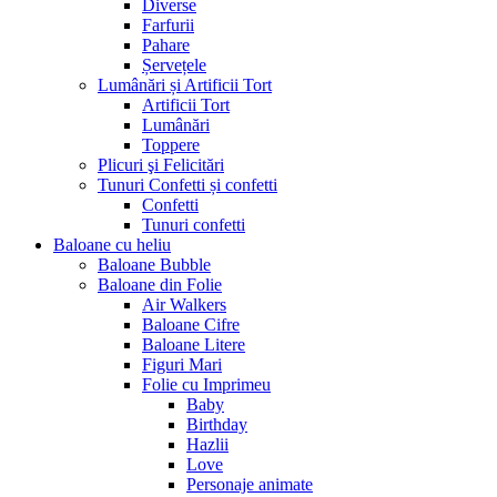
Diverse
Farfurii
Pahare
Șervețele
Lumânări și Artificii Tort
Artificii Tort
Lumânări
Toppere
Plicuri şi Felicitări
Tunuri Confetti și confetti
Confetti
Tunuri confetti
Baloane cu heliu
Baloane Bubble
Baloane din Folie
Air Walkers
Baloane Cifre
Baloane Litere
Figuri Mari
Folie cu Imprimeu
Baby
Birthday
Hazlii
Love
Personaje animate