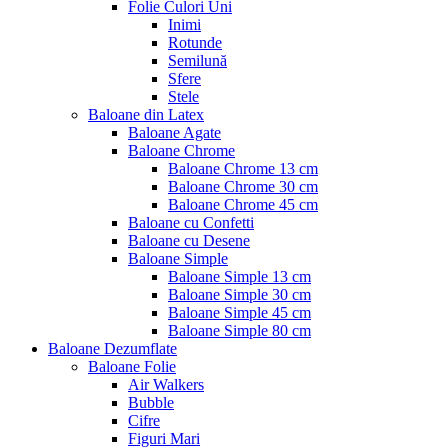
Folie Culori Uni
Inimi
Rotunde
Semilună
Sfere
Stele
Baloane din Latex
Baloane Agate
Baloane Chrome
Baloane Chrome 13 cm
Baloane Chrome 30 cm
Baloane Chrome 45 cm
Baloane cu Confetti
Baloane cu Desene
Baloane Simple
Baloane Simple 13 cm
Baloane Simple 30 cm
Baloane Simple 45 cm
Baloane Simple 80 cm
Baloane Dezumflate
Baloane Folie
Air Walkers
Bubble
Cifre
Figuri Mari