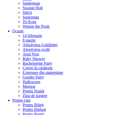
Spiderman
Sponge Bob
Stitch
Superman
Tri Kota
Winnie the Pooh
Ocazie
14 februarie
8 martie
Absolvirea Grădiniței
Absolvirea școlii
Anul Nou
Baby Shower
Bachelorette Party
Cerere în căsătorie
Externare din maternitate
Gender Party
Halloween
Majorat
Pentru Nuntă
Ziua de naștere
Pentru cine
Pentru Băieți
Pentru Bărbați
Pentru Bunel