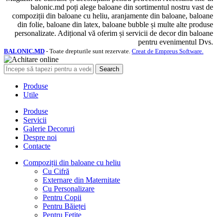
balonic.md poți alege baloane din sortimentul nostru vast de
compoziții din baloane cu heliu, aranjamente din baloane, baloane
din folie, baloane din latex, baloane bubble și multe alte produse
personalizate. Adițional vă oferim și servicii de decor din baloane
pentru evenimentul Dvs.
BALONIC.MD
- Toate drepturile sunt rezervate.
Creat de Empreus Software.
Search
Produse
Utile
Produse
Servicii
Galerie Decoruri
Despre noi
Contacte
Compoziții din baloane cu heliu
Cu Cifră
Externare din Maternitate
Cu Personalizare
Pentru Copii
Pentru Băieței
Pentru Fetițe