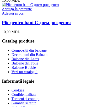
10,00
MDL
Adaugă în preferate
Adaugă în coș
Plic pentru bani С днем рождения
10,00
MDL
Catalog produse
Compoziții din baloane
Decorațiuni din Baloane
Baloane din Latex
Baloane din Folie
Baloane Bubble
Vezi tot catalogul
Informații legale
Cookies
Confidențialitate
Termeni și condiții
Garanție și retur