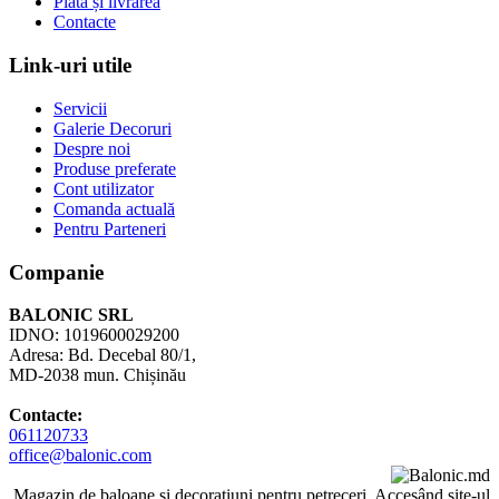
Plata și livrarea
Contacte
Link-uri utile
Servicii
Galerie Decoruri
Despre noi
Produse preferate
Cont utilizator
Comanda actuală
Pentru Parteneri
Companie
BALONIC SRL
IDNO: 1019600029200
Adresa: Bd. Decebal 80/1,
MD-2038 mun. Chișinău
Contacte:
061120733
office@balonic.com
Magazin de baloane și decorațiuni pentru petreceri. Accesând site-ul