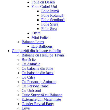
Folie cu Desen
Folie Culori Uni
Folie Inimă
Folie Rotundă
Folie Semilună
Folie Sferă
Folie Stea
Litere
Mini Folie
Baloane Latex
Eco Balloons
Compoziții din baloane cu heliu
Baloane cu Heliu pe Tavan
Burlăcite
Cu Animale
Cu baloane din folie
Cu baloane din latex
Cu Cifră
Cu Personaje Animate
Cu Personalizare
Cu Unicorni
Cutie Surpriză cu Baloane
Externare din Maternitate
Gender Reveal Party
Love