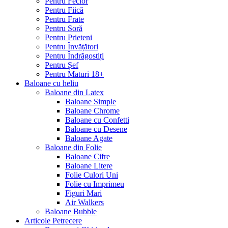
Pentru Fecior
Pentru Fiică
Pentru Frate
Pentru Soră
Pentru Prieteni
Pentru Învățători
Pentru Îndrăgostiți
Pentru Șef
Pentru Maturi 18+
Baloane cu heliu
Baloane din Latex
Baloane Simple
Baloane Chrome
Baloane cu Confetti
Baloane cu Desene
Baloane Agate
Baloane din Folie
Baloane Cifre
Baloane Litere
Folie Culori Uni
Folie cu Imprimeu
Figuri Mari
Air Walkers
Baloane Bubble
Articole Petrecere