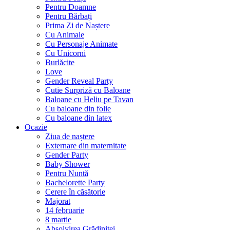
Pentru Doamne
Pentru Bărbați
Prima Zi de Naștere
Cu Animale
Cu Personaje Animate
Cu Unicorni
Burlăcite
Love
Gender Reveal Party
Cutie Surpriză cu Baloane
Baloane cu Heliu pe Tavan
Cu baloane din folie
Cu baloane din latex
Ocazie
Ziua de naștere
Externare din maternitate
Gender Party
Baby Shower
Pentru Nuntă
Bachelorette Party
Cerere în căsătorie
Majorat
14 februarie
8 martie
Absolvirea Grădiniței