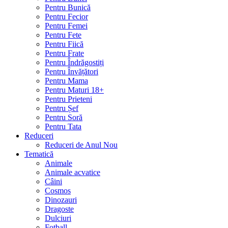
Pentru Bunică
Pentru Fecior
Pentru Femei
Pentru Fete
Pentru Fiică
Pentru Frate
Pentru Îndrăgostiți
Pentru Învățători
Pentru Mama
Pentru Maturi 18+
Pentru Prieteni
Pentru Șef
Pentru Soră
Pentru Tata
Reduceri
Reduceri de Anul Nou
Tematică
Animale
Animale acvatice
Câini
Cosmos
Dinozauri
Dragoste
Dulciuri
Fotball