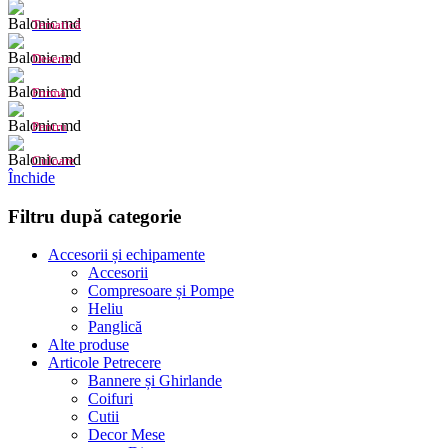
Tematică
Desene
Formă
Pentru
Culoare
Închide
Filtru după categorie
Accesorii și echipamente
Accesorii
Compresoare și Pompe
Heliu
Panglică
Alte produse
Articole Petrecere
Bannere și Ghirlande
Coifuri
Cutii
Decor Mese