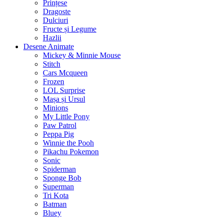
Prințese
Dragoste
Dulciuri
Fructe și Legume
Hazlii
Desene Animate
Mickey & Minnie Mouse
Stitch
Cars Mcqueen
Frozen
LOL Surprise
Mașa și Ursul
Minions
My Little Pony
Paw Patrol
Peppa Pig
Winnie the Pooh
Pikachu Pokemon
Sonic
Spiderman
Sponge Bob
Superman
Tri Kota
Batman
Bluey