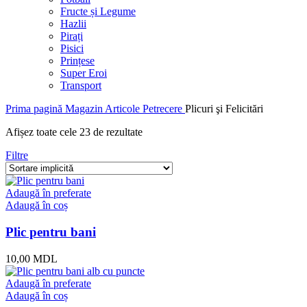
Fructe și Legume
Hazlii
Pirați
Pisici
Prințese
Super Eroi
Transport
Prima pagină
Magazin
Articole Petrecere
Plicuri şi Felicitări
Afișez toate cele 23 de rezultate
Filtre
Adaugă în preferate
Adaugă în coș
Plic pentru bani
10,00
MDL
Adaugă în preferate
Adaugă în coș