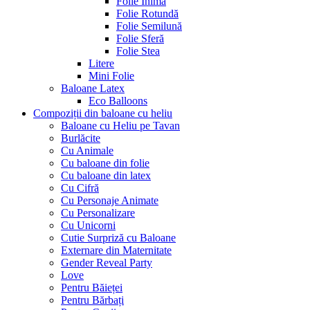
Folie Inimă
Folie Rotundă
Folie Semilună
Folie Sferă
Folie Stea
Litere
Mini Folie
Baloane Latex
Eco Balloons
Compoziții din baloane cu heliu
Baloane cu Heliu pe Tavan
Burlăcite
Cu Animale
Cu baloane din folie
Cu baloane din latex
Cu Cifră
Cu Personaje Animate
Cu Personalizare
Cu Unicorni
Cutie Surpriză cu Baloane
Externare din Maternitate
Gender Reveal Party
Love
Pentru Băieței
Pentru Bărbați