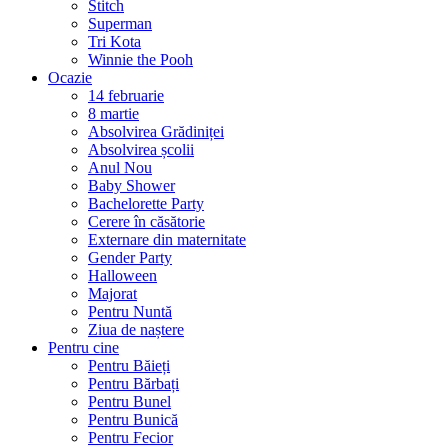
Stitch
Superman
Tri Kota
Winnie the Pooh
Ocazie
14 februarie
8 martie
Absolvirea Grădiniței
Absolvirea școlii
Anul Nou
Baby Shower
Bachelorette Party
Cerere în căsătorie
Externare din maternitate
Gender Party
Halloween
Majorat
Pentru Nuntă
Ziua de naștere
Pentru cine
Pentru Băieți
Pentru Bărbați
Pentru Bunel
Pentru Bunică
Pentru Fecior