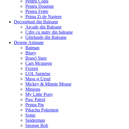
Pentru Copii
Pentru Doamne
Pentru Fetițe
Prima Zi de Naștere
Decorațiuni din Baloane
Arcade din Baloane
Cifre cu stativ din baloane
Ghirlande din Baloane
Desene Animate
Batman
Bluey
Brawl Stars
Cars Mcqueen
Frozen
LOL Surprise
Mașa și Ursul
Mickey & Minnie Mouse
Minions
My Little Pony
Paw Patrol
Peppa Pig
Pikachu Pokemon
Sonic
Spiderman
Sponge Bob