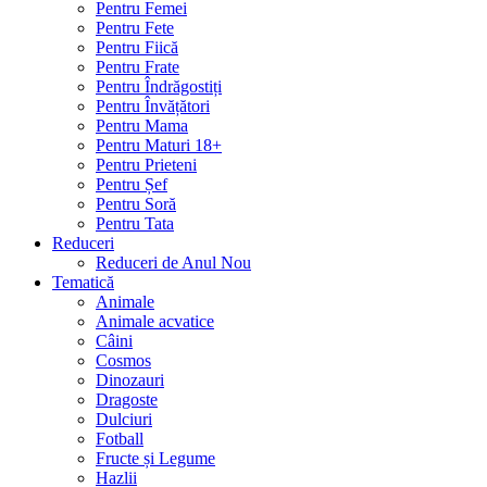
Pentru Femei
Pentru Fete
Pentru Fiică
Pentru Frate
Pentru Îndrăgostiți
Pentru Învățători
Pentru Mama
Pentru Maturi 18+
Pentru Prieteni
Pentru Șef
Pentru Soră
Pentru Tata
Reduceri
Reduceri de Anul Nou
Tematică
Animale
Animale acvatice
Câini
Cosmos
Dinozauri
Dragoste
Dulciuri
Fotball
Fructe și Legume
Hazlii