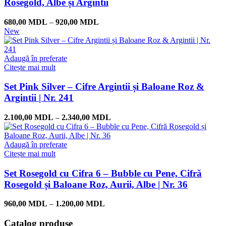
Rosegold, Albe și Argintii
680,00
MDL
–
920,00
MDL
New
Adaugă în preferate
Citește mai mult
Set Pink Silver – Cifre Argintii și Baloane Roz &
Argintii | Nr. 241
2.100,00
MDL
–
2.340,00
MDL
Adaugă în preferate
Citește mai mult
Set Rosegold cu Cifra 6 – Bubble cu Pene, Cifră
Rosegold și Baloane Roz, Aurii, Albe | Nr. 36
960,00
MDL
–
1.200,00
MDL
Catalog produse