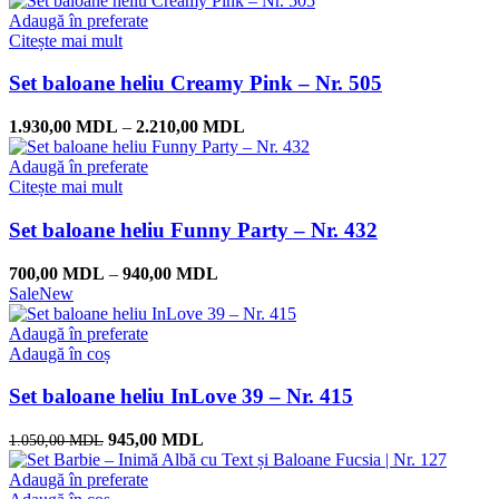
Adaugă în preferate
Citește mai mult
Set baloane heliu Creamy Pink – Nr. 505
1.930,00
MDL
–
2.210,00
MDL
Adaugă în preferate
Citește mai mult
Set baloane heliu Funny Party – Nr. 432
700,00
MDL
–
940,00
MDL
Sale
New
Adaugă în preferate
Adaugă în coș
Set baloane heliu InLove 39 – Nr. 415
945,00
MDL
1.050,00
MDL
Adaugă în preferate