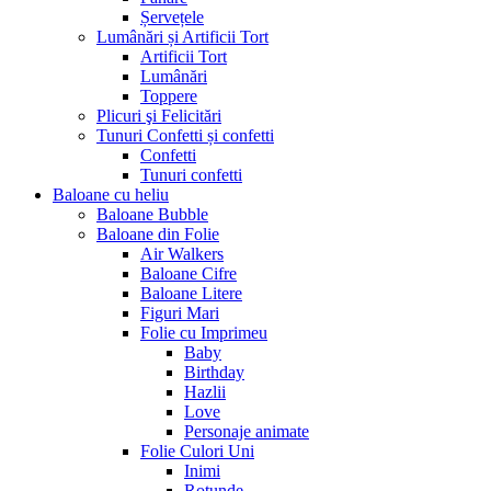
Șervețele
Lumânări și Artificii Tort
Artificii Tort
Lumânări
Toppere
Plicuri şi Felicitări
Tunuri Confetti și confetti
Confetti
Tunuri confetti
Baloane cu heliu
Baloane Bubble
Baloane din Folie
Air Walkers
Baloane Cifre
Baloane Litere
Figuri Mari
Folie cu Imprimeu
Baby
Birthday
Hazlii
Love
Personaje animate
Folie Culori Uni
Inimi
Rotunde