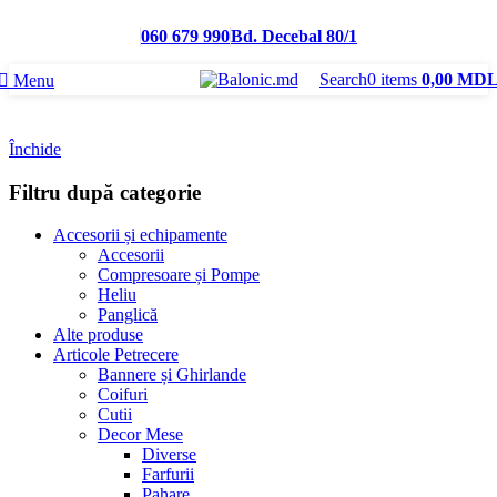
060 679 990
Bd. Decebal 80/1
Search
0
items
0,00
MD
Menu
Închide
Filtru după categorie
Accesorii și echipamente
Accesorii
Compresoare și Pompe
Heliu
Panglică
Alte produse
Articole Petrecere
Bannere și Ghirlande
Coifuri
Cutii
Decor Mese
Diverse
Farfurii
Pahare