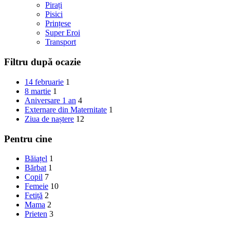
Pirați
Pisici
Prințese
Super Eroi
Transport
Filtru după ocazie
14 februarie
1
8 martie
1
Aniversare 1 an
4
Externare din Maternitate
1
Ziua de naștere
12
Pentru cine
Băiațel
1
Bărbat
1
Copil
7
Femeie
10
Fetiță
2
Mama
2
Prieten
3