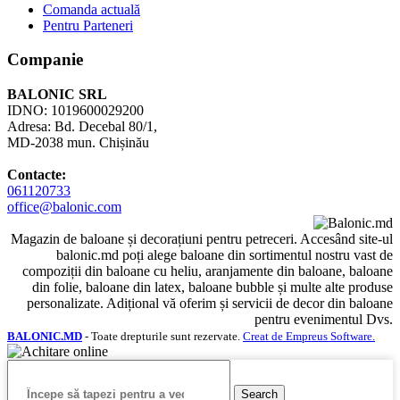
Comanda actuală
Pentru Parteneri
Companie
BALONIC SRL
IDNO: 1019600029200
Adresa: Bd. Decebal 80/1,
MD-2038 mun. Chișinău
Contacte:
061120733
office@balonic.com
Magazin de baloane și decorațiuni pentru petreceri. Accesând site-ul
balonic.md poți alege baloane din sortimentul nostru vast de
compoziții din baloane cu heliu, aranjamente din baloane, baloane
din folie, baloane din latex, baloane bubble și multe alte produse
personalizate. Adițional vă oferim și servicii de decor din baloane
pentru evenimentul Dvs.
BALONIC.MD
- Toate drepturile sunt rezervate.
Creat de Empreus Software.
Search