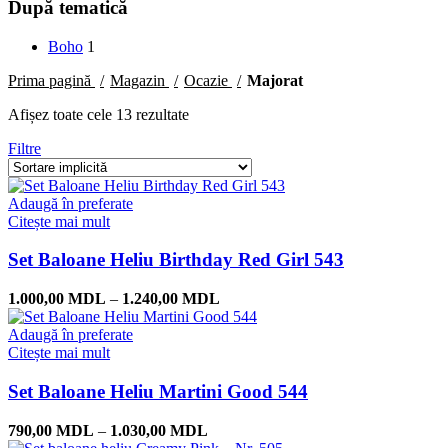
După tematică
Boho
1
Prima pagină
Magazin
Ocazie
Majorat
Afișez toate cele 13 rezultate
Filtre
Adaugă în preferate
Citește mai mult
Set Baloane Heliu Birthday Red Girl 543
1.000,00
MDL
–
1.240,00
MDL
Adaugă în preferate
Citește mai mult
Set Baloane Heliu Martini Good 544
790,00
MDL
–
1.030,00
MDL