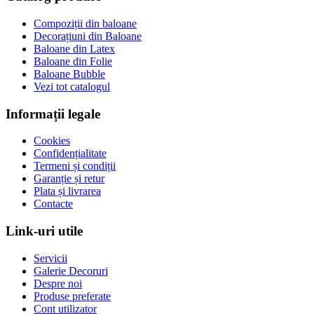
Compoziții din baloane
Decorațiuni din Baloane
Baloane din Latex
Baloane din Folie
Baloane Bubble
Vezi tot catalogul
Informații legale
Cookies
Confidențialitate
Termeni și condiții
Garanție și retur
Plata și livrarea
Contacte
Link-uri utile
Servicii
Galerie Decoruri
Despre noi
Produse preferate
Cont utilizator