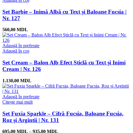
Adaugă în coș
Set Barbie – Inimă Albă cu Text și Baloane Fucsia |
Nr. 127
560,00
MDL
Adaugă în preferate
Adaugă în coș
Set Cream – Balon Alb Efect Sticlă cu Text și Inimi
Cream | Nr. 126
1.130,00
MDL
Adaugă în preferate
Citește mai mult
Set Fuxia Sparkle – Cifră Fucsia, Baloane Fucsia,
Roz și Argintii | Nr. 131
695,00
MDL
–
935,00
MDL