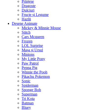
Prințese
Dragoste
Dulciuri
Fructe și Legume
Hazlii
Desene Animate
Mickey & Minnie Mouse
Stitch
Cars Mcqueen
Frozen
LOL Surprise
Mașa și Ursul
Minions
My Little Pony
Paw Patrol
Peppa Pig
Winnie the Pooh
Pikachu Pokemon
Sonic
Spiderman
Sponge Bob
Superman
Tri Kota
Batman
Bluey