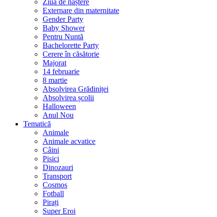
Ziua de naștere
Externare din maternitate
Gender Party
Baby Shower
Pentru Nuntă
Bachelorette Party
Cerere în căsătorie
Majorat
14 februarie
8 martie
Absolvirea Grădiniței
Absolvirea școlii
Halloween
Anul Nou
Tematică
Animale
Animale acvatice
Câini
Pisici
Dinozauri
Transport
Cosmos
Fotball
Pirați
Super Eroi