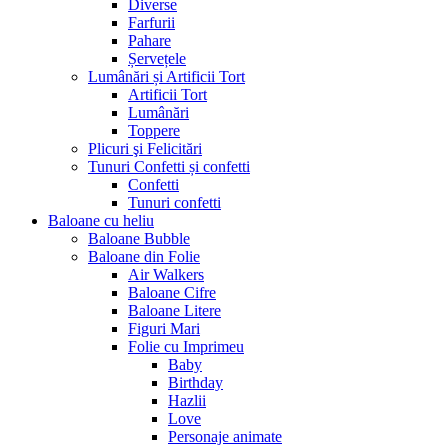
Diverse
Farfurii
Pahare
Șervețele
Lumânări și Artificii Tort
Artificii Tort
Lumânări
Toppere
Plicuri şi Felicitări
Tunuri Confetti și confetti
Confetti
Tunuri confetti
Baloane cu heliu
Baloane Bubble
Baloane din Folie
Air Walkers
Baloane Cifre
Baloane Litere
Figuri Mari
Folie cu Imprimeu
Baby
Birthday
Hazlii
Love
Personaje animate