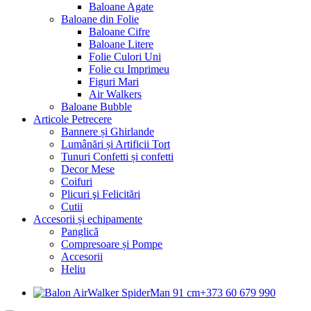
Baloane Agate
Baloane din Folie
Baloane Cifre
Baloane Litere
Folie Culori Uni
Folie cu Imprimeu
Figuri Mari
Air Walkers
Baloane Bubble
Articole Petrecere
Bannere și Ghirlande
Lumânări și Artificii Tort
Tunuri Confetti și confetti
Decor Mese
Coifuri
Plicuri şi Felicitări
Cutii
Accesorii și echipamente
Panglică
Compresoare și Pompe
Accesorii
Heliu
+373 60 679 990