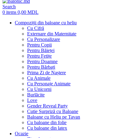
Search
0
items
0,00
MDL
Compoziții din baloane cu heliu
Cu Cifră
Externare din Maternitate
Cu Personalizare
Pentru Copii
Pentru Băieței
Pentru Fetițe
Pentru Doamne
Pentru Bărbați
Prima Zi de Naștere
Cu Animale
Cu Personaje Animate
Cu Unicorni
Burlăcite
Love
Gender Reveal Party
Cutie Surpriză cu Baloane
Baloane cu Heliu pe Tavan
Cu baloane din folie
Cu baloane din latex
Ocazie