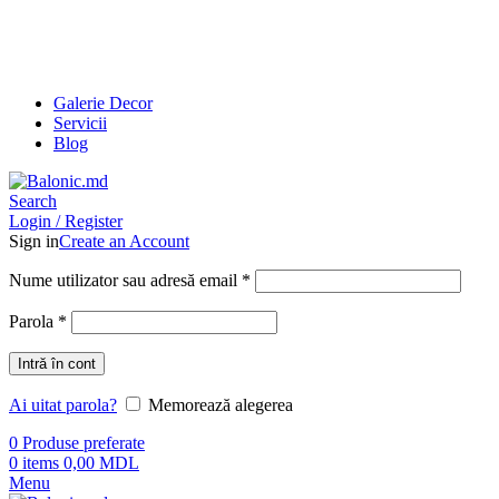
Galerie Decor
Servicii
Blog
Search
Login / Register
Sign in
Create an Account
Nume utilizator sau adresă email
*
Parola
*
Intră în cont
Ai uitat parola?
Memorează alegerea
0
Produse preferate
0
items
0,00
MDL
Menu