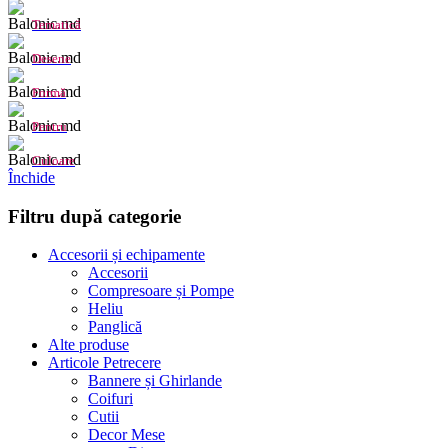
Tematică
Desene
Formă
Pentru
Culoare
Închide
Filtru după categorie
Accesorii și echipamente
Accesorii
Compresoare și Pompe
Heliu
Panglică
Alte produse
Articole Petrecere
Bannere și Ghirlande
Coifuri
Cutii
Decor Mese