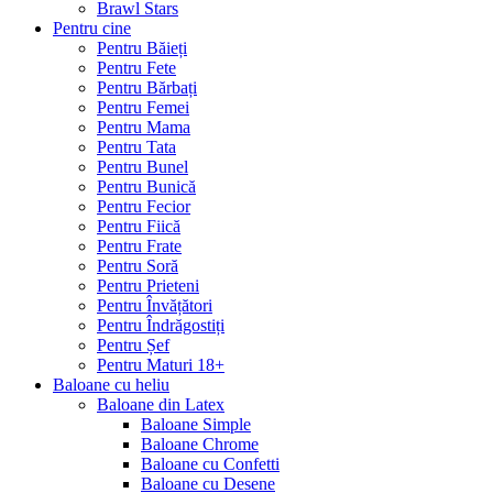
Brawl Stars
Pentru cine
Pentru Băieți
Pentru Fete
Pentru Bărbați
Pentru Femei
Pentru Mama
Pentru Tata
Pentru Bunel
Pentru Bunică
Pentru Fecior
Pentru Fiică
Pentru Frate
Pentru Soră
Pentru Prieteni
Pentru Învățători
Pentru Îndrăgostiți
Pentru Șef
Pentru Maturi 18+
Baloane cu heliu
Baloane din Latex
Baloane Simple
Baloane Chrome
Baloane cu Confetti
Baloane cu Desene