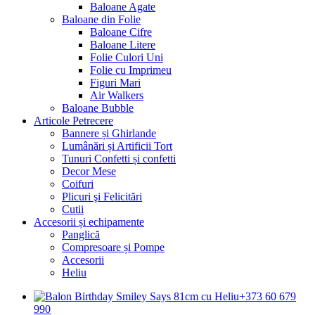
Baloane Agate
Baloane din Folie
Baloane Cifre
Baloane Litere
Folie Culori Uni
Folie cu Imprimeu
Figuri Mari
Air Walkers
Baloane Bubble
Articole Petrecere
Bannere și Ghirlande
Lumânări și Artificii Tort
Tunuri Confetti și confetti
Decor Mese
Coifuri
Plicuri şi Felicitări
Cutii
Accesorii și echipamente
Panglică
Compresoare și Pompe
Accesorii
Heliu
+373 60 679
990