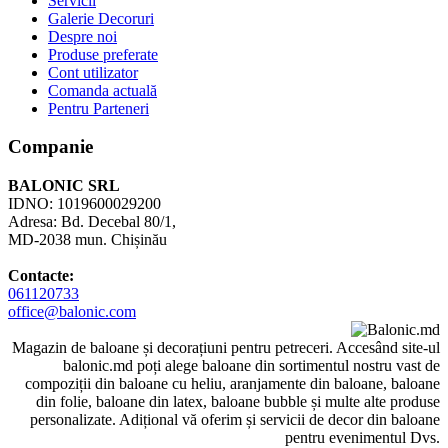
Servicii
Galerie Decoruri
Despre noi
Produse preferate
Cont utilizator
Comanda actuală
Pentru Parteneri
Companie
BALONIC SRL
IDNO: 1019600029200
Adresa: Bd. Decebal 80/1,
MD-2038 mun. Chișinău
Contacte:
061120733
office@balonic.com
Magazin de baloane și decorațiuni pentru petreceri. Accesând site-ul
balonic.md poți alege baloane din sortimentul nostru vast de
compoziții din baloane cu heliu, aranjamente din baloane, baloane
din folie, baloane din latex, baloane bubble și multe alte produse
personalizate. Adițional vă oferim și servicii de decor din baloane
pentru evenimentul Dvs.