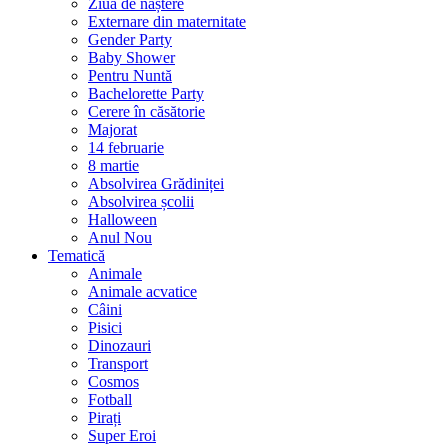
Ziua de naștere
Externare din maternitate
Gender Party
Baby Shower
Pentru Nuntă
Bachelorette Party
Cerere în căsătorie
Majorat
14 februarie
8 martie
Absolvirea Grădiniței
Absolvirea școlii
Halloween
Anul Nou
Tematică
Animale
Animale acvatice
Câini
Pisici
Dinozauri
Transport
Cosmos
Fotball
Pirați
Super Eroi