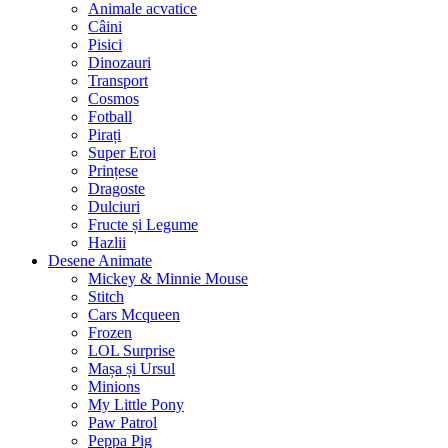
Animale acvatice
Câini
Pisici
Dinozauri
Transport
Cosmos
Fotball
Pirați
Super Eroi
Prințese
Dragoste
Dulciuri
Fructe și Legume
Hazlii
Desene Animate
Mickey & Minnie Mouse
Stitch
Cars Mcqueen
Frozen
LOL Surprise
Mașa și Ursul
Minions
My Little Pony
Paw Patrol
Peppa Pig