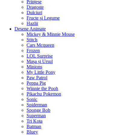
Prințese
Dragoste
Dulciuri
Fructe și Legume
Hazlii
Desene Animate
Mickey & Minnie Mouse
Stitch
Cars Mcqueen
Frozen
LOL Surprise
Mașa și Ursul
Minions
My Little Pony
Paw Patrol
Peppa Pig
Winnie the Pooh
Pikachu Pokemon
Sonic
Spiderman
Sponge Bob
Superman
Tri Kota
Batman
Bluey