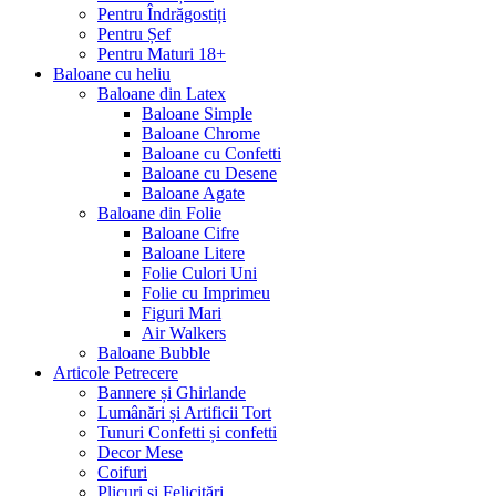
Pentru Îndrăgostiți
Pentru Șef
Pentru Maturi 18+
Baloane cu heliu
Baloane din Latex
Baloane Simple
Baloane Chrome
Baloane cu Confetti
Baloane cu Desene
Baloane Agate
Baloane din Folie
Baloane Cifre
Baloane Litere
Folie Culori Uni
Folie cu Imprimeu
Figuri Mari
Air Walkers
Baloane Bubble
Articole Petrecere
Bannere și Ghirlande
Lumânări și Artificii Tort
Tunuri Confetti și confetti
Decor Mese
Coifuri
Plicuri şi Felicitări