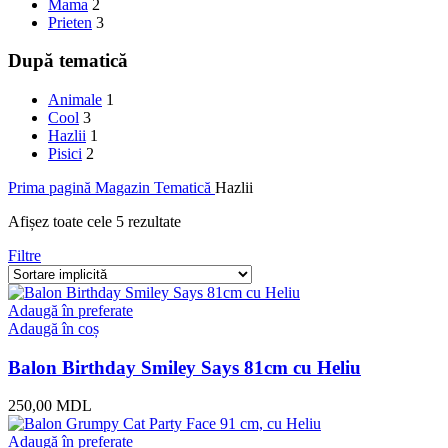
Mama
2
Prieten
3
După tematică
Animale
1
Cool
3
Hazlii
1
Pisici
2
Prima pagină
Magazin
Tematică
Hazlii
Afișez toate cele 5 rezultate
Filtre
Adaugă în preferate
Adaugă în coș
Balon Birthday Smiley Says 81cm cu Heliu
250,00
MDL
Adaugă în preferate