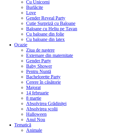
Cu Unicorni
Burlăcite
Love
Gender Reveal Party
Cutie Surpriză cu Baloane
Baloane cu Heliu pe Tavan
Cu baloane din folie
Cu baloane din latex
Ocazie
Ziua de naștere
Externare din maternitate
Gender Party
Baby Shower
Pentru Nuntă
Bachelorette Party
Cerere în căsătorie
Majorat
14 februarie
8 martie
Absolvirea Grădiniței
Absolvirea școlii
Halloween
Anul Nou
Tematică
Animale