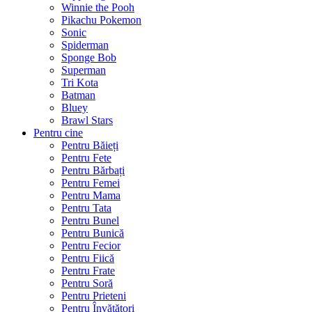
Winnie the Pooh
Pikachu Pokemon
Sonic
Spiderman
Sponge Bob
Superman
Tri Kota
Batman
Bluey
Brawl Stars
Pentru cine
Pentru Băieți
Pentru Fete
Pentru Bărbați
Pentru Femei
Pentru Mama
Pentru Tata
Pentru Bunel
Pentru Bunică
Pentru Fecior
Pentru Fiică
Pentru Frate
Pentru Soră
Pentru Prieteni
Pentru Învățători