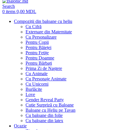
Search
0
items
0,00
MDL
Compoziții din baloane cu heliu
Cu Cifră
Externare din Maternitate
Cu Personalizare
Pentru Copii
Pentru Băieței
Pentru Fetițe
Pentru Doamne
Pentru Bărbați
Prima Zi de Naștere
Cu Animale
Cu Personaje Animate
Cu Unicorni
Burlăcite
Love
Gender Reveal Party
Cutie Surpriză cu Baloane
Baloane cu Heliu pe Tavan
Cu baloane din folie
Cu baloane din latex
Ocazie