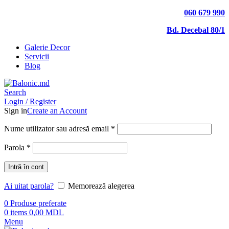
060 679 990
Bd. Decebal 80/1
Galerie Decor
Servicii
Blog
Search
Login / Register
Sign in
Create an Account
Nume utilizator sau adresă email
*
Parola
*
Intră în cont
Ai uitat parola?
Memorează alegerea
0
Produse preferate
0
items
0,00
MDL
Menu