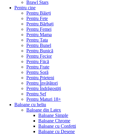
Brawl Stars
Pentru cine
Pentru Băieți
Pentru Fete
Pentru Bărbați
Pentru Femei
Pentru Mama
Pentru Tata
Pentru Bunel
Pentru Bunică
Pentru Fecior
Pentru Fiică
Pentru Frate
Pentru Soră
Pentru Prieteni
Pentru Învățători
Pentru Îndrăgostiți
Pentru Șef
Pentru Maturi 18+
Baloane cu heliu
Baloane din Latex
Baloane Simple
Baloane Chrome
Baloane cu Confetti
Baloane cu Desene