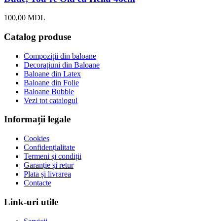
100,00
MDL
Catalog produse
Compoziții din baloane
Decorațiuni din Baloane
Baloane din Latex
Baloane din Folie
Baloane Bubble
Vezi tot catalogul
Informații legale
Cookies
Confidențialitate
Termeni și condiții
Garanție și retur
Plata și livrarea
Contacte
Link-uri utile