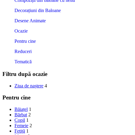
Compoziții din baloane cu heliu
Decorațiuni din Baloane
Desene Animate
Ocazie
Pentru cine
Reduceri
Tematică
Filtru după ocazie
Ziua de naștere
4
Pentru cine
Băiațel
1
Bărbat
2
Copil
1
Femeie
2
Fetiță
1