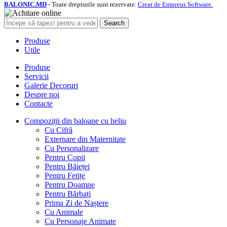
BALONIC.MD
- Toate drepturile sunt rezervate.
Creat de Empreus Software.
Search
Produse
Utile
Produse
Servicii
Galerie Decoruri
Despre noi
Contacte
Compoziții din baloane cu heliu
Cu Cifră
Externare din Maternitate
Cu Personalizare
Pentru Copii
Pentru Băieței
Pentru Fetițe
Pentru Doamne
Pentru Bărbați
Prima Zi de Naștere
Cu Animale
Cu Personaje Animate