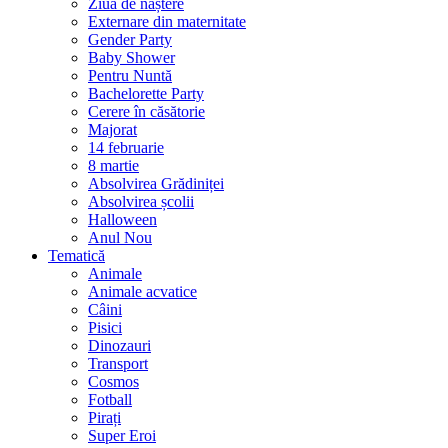
Ziua de naștere
Externare din maternitate
Gender Party
Baby Shower
Pentru Nuntă
Bachelorette Party
Cerere în căsătorie
Majorat
14 februarie
8 martie
Absolvirea Grădiniței
Absolvirea școlii
Halloween
Anul Nou
Tematică
Animale
Animale acvatice
Câini
Pisici
Dinozauri
Transport
Cosmos
Fotball
Pirați
Super Eroi