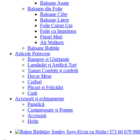
Baloane Agate
Baloane din Folie
Baloane Cifre
Baloane Litere
Folie Culori Uni
Folie cu Imprimeu
Figuri Mari
Air Walkers
Baloane Bubble
Articole Petrecere
Bannere și Ghirlande
Lumânări și Artificii Tort
Tunuri Confetti și confetti
Decor Mese
Coifuri
Plicuri şi Felicitări
Cutii
Accesorii și echipamente
Panglică
Compresoare și Pompe
Accesorii
Heliu
+373 60 679 99