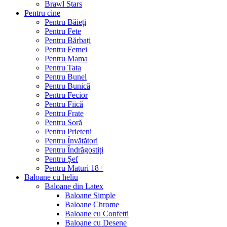
Brawl Stars
Pentru cine
Pentru Băieți
Pentru Fete
Pentru Bărbați
Pentru Femei
Pentru Mama
Pentru Tata
Pentru Bunel
Pentru Bunică
Pentru Fecior
Pentru Fiică
Pentru Frate
Pentru Soră
Pentru Prieteni
Pentru Învățători
Pentru Îndrăgostiți
Pentru Șef
Pentru Maturi 18+
Baloane cu heliu
Baloane din Latex
Baloane Simple
Baloane Chrome
Baloane cu Confetti
Baloane cu Desene