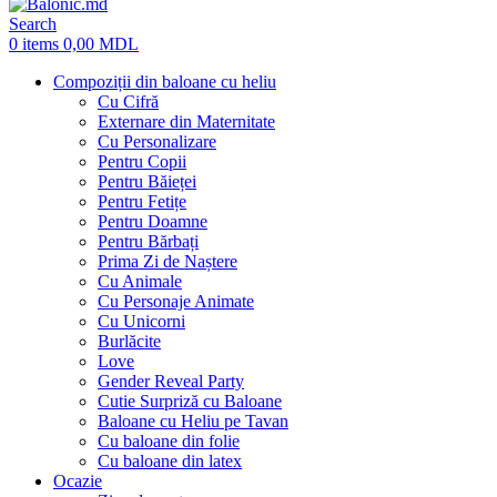
Search
0
items
0,00
MDL
Compoziții din baloane cu heliu
Cu Cifră
Externare din Maternitate
Cu Personalizare
Pentru Copii
Pentru Băieței
Pentru Fetițe
Pentru Doamne
Pentru Bărbați
Prima Zi de Naștere
Cu Animale
Cu Personaje Animate
Cu Unicorni
Burlăcite
Love
Gender Reveal Party
Cutie Surpriză cu Baloane
Baloane cu Heliu pe Tavan
Cu baloane din folie
Cu baloane din latex
Ocazie