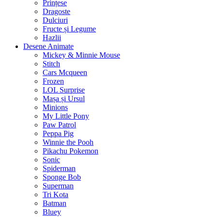
Prințese
Dragoste
Dulciuri
Fructe și Legume
Hazlii
Desene Animate
Mickey & Minnie Mouse
Stitch
Cars Mcqueen
Frozen
LOL Surprise
Mașa și Ursul
Minions
My Little Pony
Paw Patrol
Peppa Pig
Winnie the Pooh
Pikachu Pokemon
Sonic
Spiderman
Sponge Bob
Superman
Tri Kota
Batman
Bluey