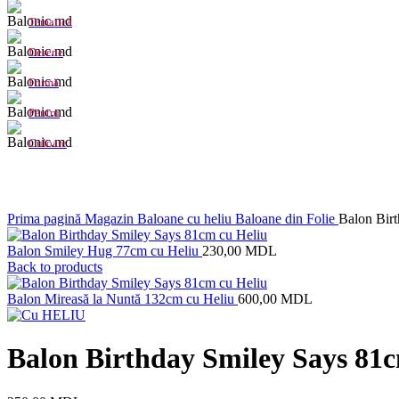
Tematică
Desene
Formă
Pentru
Culoare
Click to enlarge
Prima pagină
Magazin
Baloane cu heliu
Baloane din Folie
Balon Bir
Balon Smiley Hug 77cm cu Heliu
230,00
MDL
Back to products
Balon Mireasă la Nuntă 132cm cu Heliu
600,00
MDL
Balon Birthday Smiley Says 81c