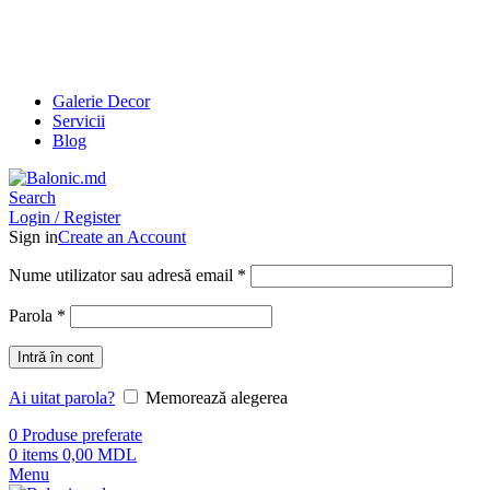
Galerie Decor
Servicii
Blog
Search
Login / Register
Sign in
Create an Account
Nume utilizator sau adresă email
*
Parola
*
Intră în cont
Ai uitat parola?
Memorează alegerea
0
Produse preferate
0
items
0,00
MDL
Menu