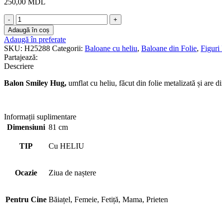
250,00
MDL
Cantitate
Balon
Adaugă în coș
Birthday
Adaugă în preferate
Smiley
SKU:
H25288
Categorii:
Baloane cu heliu
,
Baloane din Folie
,
Figuri
Says
Partajează:
81cm
Descriere
cu
Heliu
Balon
Smiley Hug
,
umflat cu heliu, făcut din folie metalizată și are 
Informații suplimentare
Dimensiuni
81 cm
TIP
Cu HELIU
Ocazie
Ziua de naștere
Pentru Cine
Băiațel, Femeie, Fetiță, Mama, Prieten