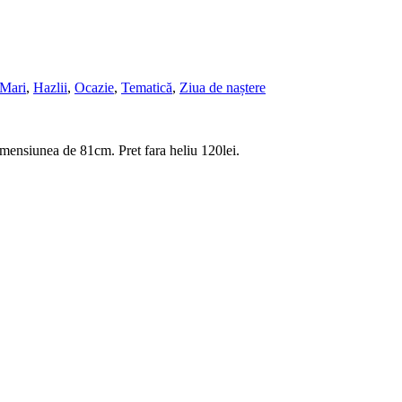
 Mari
,
Hazlii
,
Ocazie
,
Tematică
,
Ziua de naștere
dimensiunea de 81cm. Pret fara heliu 120lei.