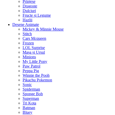
Prințese
Dragoste
Dulciuri
Fructe și Legume
Hazlii
Desene Animate
Mickey & Minnie Mouse
Stitch
Cars Mcqueen
Frozen
LOL Surprise
Mașa și Ursul
Minions
My Little Pony
Paw Patrol
Peppa Pig
Winnie the Pooh
Pikachu Pokemon
Sonic
Spiderman
Sponge Bob
Superman
Tri Kota
Batman
Bluey