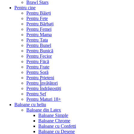
Brawl Stars
Pentru cine
Pentru Băieți
Pentru Fete
Pentru Bărbați
Pentru Femei
Pentru Mama
Pentru Tata
Pentru Bunel
Pentru Bunică
Pentru Fecior
Pentru Fiică
Pentru Frate
Pentru Soră
Pentru Prieteni
Pentru Învățători
Pentru Îndrăgostiți
Pentru Șef
Pentru Maturi 18+
Baloane cu heliu
Baloane din Latex
Baloane Simple
Baloane Chrome
Baloane cu Confetti
Baloane cu Desene