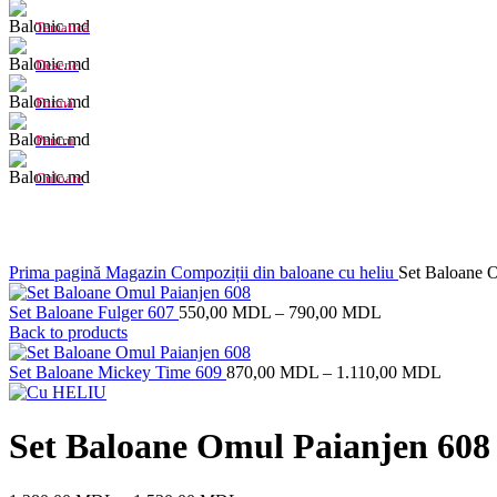
Tematică
Desene
Formă
Pentru
Culoare
Click to enlarge
Prima pagină
Magazin
Compoziții din baloane cu heliu
Set Baloane 
Set Baloane Fulger 607
550,00
MDL
–
790,00
MDL
Back to products
Set Baloane Mickey Time 609
870,00
MDL
–
1.110,00
MDL
Set Baloane Omul Paianjen 608