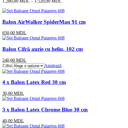
1.280,00
MDL
–
1.520,00
MDL
Balon AirWalker SpiderMan 91 cm
650,00
MDL
Balon Cifră aurie cu heliu, 102 cm
240,00
MDL
Cifra
Anulează
4 x Balon Latex Red 30 cm
30,00
MDL
3 x Balon Latex Chrome Blue 30 cm
40,00
MDL