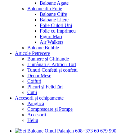
Baloane Agate
Baloane din Folie
Baloane Cifre
Baloane Litere
Folie Culori Uni
Folie cu Imprimeu
Figuri Mari
Air Walkers
Baloane Bubble
Articole Petrecere
Bannere și Ghirlande
Lumânări și Artificii Tort
Tunuri Confetti și confetti
Decor Mese
Coifuri
Plicuri şi Felicitări
Cutii
Accesorii și echipamente
Panglică
Compresoare și Pompe
Accesorii
Heliu
+373 60 679 990