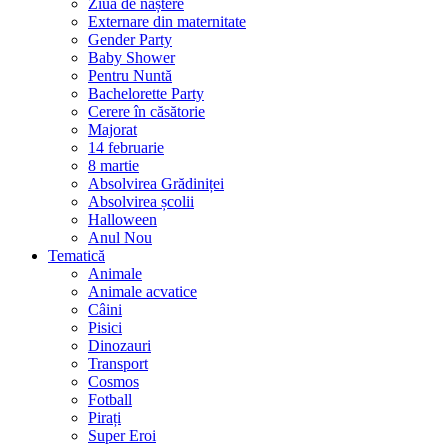
Ziua de naștere
Externare din maternitate
Gender Party
Baby Shower
Pentru Nuntă
Bachelorette Party
Cerere în căsătorie
Majorat
14 februarie
8 martie
Absolvirea Grădiniței
Absolvirea școlii
Halloween
Anul Nou
Tematică
Animale
Animale acvatice
Câini
Pisici
Dinozauri
Transport
Cosmos
Fotball
Pirați
Super Eroi