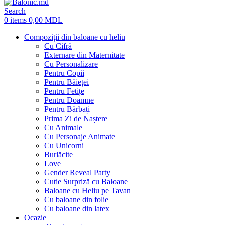
Search
0
items
0,00
MDL
Compoziții din baloane cu heliu
Cu Cifră
Externare din Maternitate
Cu Personalizare
Pentru Copii
Pentru Băieței
Pentru Fetițe
Pentru Doamne
Pentru Bărbați
Prima Zi de Naștere
Cu Animale
Cu Personaje Animate
Cu Unicorni
Burlăcite
Love
Gender Reveal Party
Cutie Surpriză cu Baloane
Baloane cu Heliu pe Tavan
Cu baloane din folie
Cu baloane din latex
Ocazie