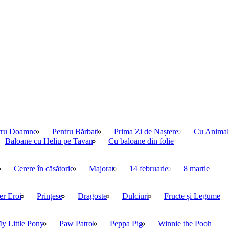
tru Doamne
Pentru Bărbați
Prima Zi de Naștere
Cu Animal
Baloane cu Heliu pe Tavan
Cu baloane din folie
Cerere în căsătorie
Majorat
14 februarie
8 martie
er Eroi
Prințese
Dragoste
Dulciuri
Fructe și Legume
y Little Pony
Paw Patrol
Peppa Pig
Winnie the Pooh