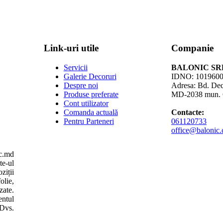
Link-uri utile
Companie
Servicii
BALONIC SR
Galerie Decoruri
IDNO: 101960
Despre noi
Adresa: Bd. Dec
Produse preferate
MD-2038 mun. 
Cont utilizator
Comanda actuală
Contacte:
Pentru Parteneri
061120733
office@balonic
te-ul
ziții
olie,
zate.
entul
Dvs.