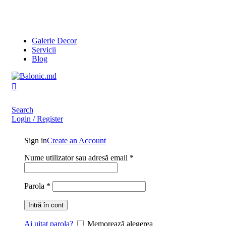
0
Galerie Decor
Servicii
Blog
Search
Login / Register
Sign in
Create an Account
Nume utilizator sau adresă email
*
Parola
*
Intră în cont
Ai uitat parola?
Memorează alegerea