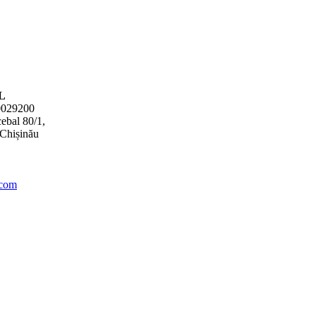
L
0029200
ebal 80/1,
Chișinău
.com