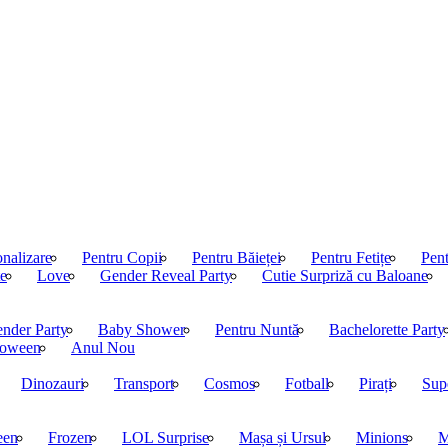
nalizare
Pentru Copii
Pentru Băieței
Pentru Fetițe
Pen
te
Love
Gender Reveal Party
Cutie Surpriză cu Baloane
nder Party
Baby Shower
Pentru Nuntă
Bachelorette Party
loween
Anul Nou
Dinozauri
Transport
Cosmos
Fotball
Pirați
Sup
een
Frozen
LOL Surprise
Mașa și Ursul
Minions
M