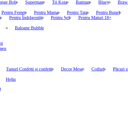
onge Bob
Superman
Tri Kota
Batman
Bluey
Brawl
Pentru Femei
Pentru Mama
Pentru Tata
Pentru Bunel
i
Pentru Îndrăgostiți
Pentru Șef
Pentru Maturi 18+
Baloane Bubble
ni
imeu
Tunuri Confetti și confetti
Decor Mese
Coifuri
Plicuri ş
Heliu
0