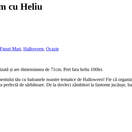
m cu Heliu
Figuri Mari
,
Halloween
,
Ocazie
lizată și are dimensiunea de 71cm. Pret fara heliu 100lei.
mentului tău cu baloanele noastre tematice de Halloween! Fie că organiz
era perfectă de sărbătoare. De la dovleci zâmbitori la fantome jucăușe, 