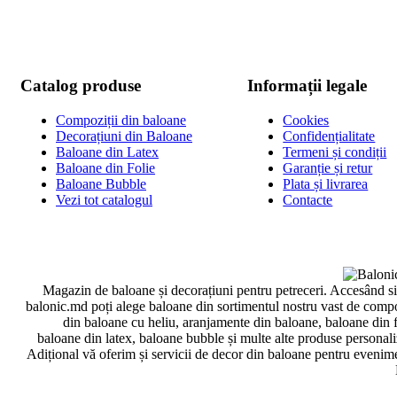
Catalog produse
Informații legale
Compoziții din baloane
Cookies
Decorațiuni din Baloane
Confidențialitate
Baloane din Latex
Termeni și condiții
Baloane din Folie
Garanție și retur
Baloane Bubble
Plata și livrarea
Vezi tot catalogul
Contacte
Magazin de baloane și decorațiuni pentru petreceri. Accesând si
balonic.md poți alege baloane din sortimentul nostru vast de compo
din baloane cu heliu, aranjamente din baloane, baloane din f
baloane din latex, baloane bubble și multe alte produse personali
Adițional vă oferim și servicii de decor din baloane pentru evenim