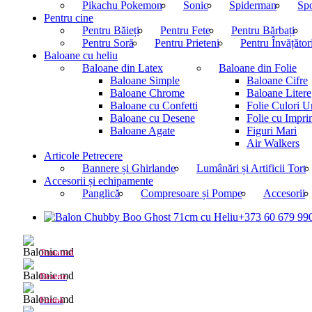
Pikachu Pokemon
Sonic
Spiderman
Sp
Pentru cine
Pentru Băieți
Pentru Fete
Pentru Bărbați
Pentru Soră
Pentru Prieteni
Pentru Învățător
Baloane cu heliu
Baloane din Latex
Baloane din Folie
Baloane Simple
Baloane Cifre
Baloane Chrome
Baloane Litere
Baloane cu Confetti
Folie Culori U
Baloane cu Desene
Folie cu Impr
Baloane Agate
Figuri Mari
Air Walkers
Articole Petrecere
Bannere și Ghirlande
Lumânări și Artificii Tort
Accesorii și echipamente
Panglică
Compresoare și Pompe
Accesorii
+373 60 679 99
Tematică
Desene
Formă