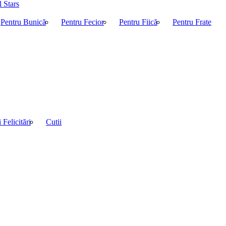
 Stars
Pentru Bunică
Pentru Fecior
Pentru Fiică
Pentru Frate
i Felicitări
Cutii