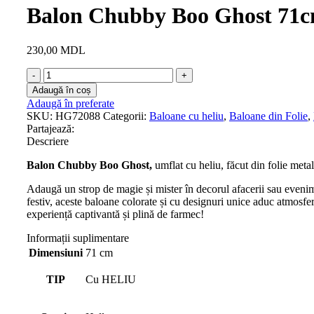
Balon Chubby Boo Ghost 71c
230,00
MDL
Adaugă în coș
Adaugă în preferate
SKU:
HG72088
Categorii:
Baloane cu heliu
,
Baloane din Folie
,
Partajează:
Descriere
Balon
Chubby Boo Ghost
,
umflat cu heliu, făcut din folie meta
Adaugă un strop de magie și mister în decorul afacerii sau eveni
festiv, aceste baloane colorate și cu designuri unice aduc atmosf
experiență captivantă și plină de farmec!
Informații suplimentare
Dimensiuni
71 cm
TIP
Cu HELIU