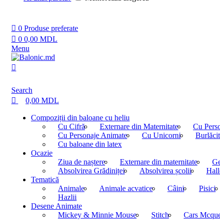
0
Produse preferate
0
0,00
MDL
Menu
Search
0,00
MDL
Compoziții din baloane cu heliu
Cu Cifră
Externare din Maternitate
Cu Perso
Cu Personaje Animate
Cu Unicorni
Burlăci
Cu baloane din latex
Ocazie
Ziua de naștere
Externare din maternitate
Ge
Absolvirea Grădiniței
Absolvirea școlii
Hal
Tematică
Animale
Animale acvatice
Câini
Pisici
Hazlii
Desene Animate
Mickey & Minnie Mouse
Stitch
Cars Mcqu