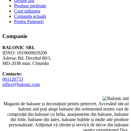
Despre noi
Produse preferate
Cont utilizator
Comanda actuală
Pentru Parteneri
Companie
BALONIC SRL
IDNO: 1019600029200
Adresa: Bd. Decebal 80/1,
MD-2038 mun. Chișinău
Contacte:
061120733
office@balonic.com
Magazin de baloane și decorațiuni pentru petreceri. Accesând site-ul
balonic.md poți alege baloane din sortimentul nostru vast de
compoziții din baloane cu heliu, aranjamente din baloane, baloane
din folie, baloane din latex, baloane bubble și multe alte produse
personalizate. Adițional vă oferim și servicii de decor din baloane
pentru evenimentul Dvs.