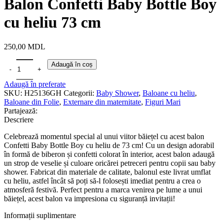
Balon Confetti Baby Bottle Boy
cu heliu 73 cm
250,00
MDL
Adaugă în coș
Adaugă în preferate
SKU:
H25136GH
Categorii:
Baby Shower
,
Baloane cu heliu
,
Baloane din Folie
,
Externare din maternitate
,
Figuri Mari
Partajează:
Descriere
Celebrează momentul special al unui viitor băiețel cu acest balon
Confetti Baby Bottle Boy cu heliu de 73 cm! Cu un design adorabil
în formă de biberon și confetti colorat în interior, acest balon adaugă
un strop de veselie și culoare oricărei petreceri pentru copii sau baby
shower. Fabricat din materiale de calitate, balonul este livrat umflat
cu heliu, astfel încât să poți să-l folosești imediat pentru a crea o
atmosferă festivă. Perfect pentru a marca venirea pe lume a unui
băiețel, acest balon va impresiona cu siguranță invitații!
Informații suplimentare