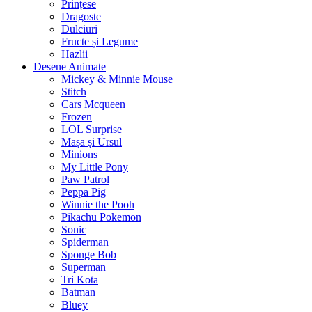
Prințese
Dragoste
Dulciuri
Fructe și Legume
Hazlii
Desene Animate
Mickey & Minnie Mouse
Stitch
Cars Mcqueen
Frozen
LOL Surprise
Mașa și Ursul
Minions
My Little Pony
Paw Patrol
Peppa Pig
Winnie the Pooh
Pikachu Pokemon
Sonic
Spiderman
Sponge Bob
Superman
Tri Kota
Batman
Bluey