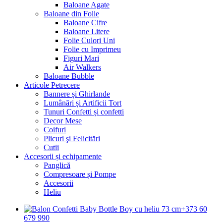
Baloane Agate
Baloane din Folie
Baloane Cifre
Baloane Litere
Folie Culori Uni
Folie cu Imprimeu
Figuri Mari
Air Walkers
Baloane Bubble
Articole Petrecere
Bannere și Ghirlande
Lumânări și Artificii Tort
Tunuri Confetti și confetti
Decor Mese
Coifuri
Plicuri şi Felicitări
Cutii
Accesorii și echipamente
Panglică
Compresoare și Pompe
Accesorii
Heliu
+373 60
679 990