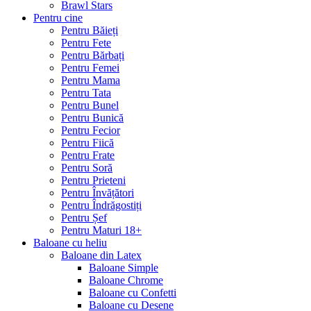
Brawl Stars
Pentru cine
Pentru Băieți
Pentru Fete
Pentru Bărbați
Pentru Femei
Pentru Mama
Pentru Tata
Pentru Bunel
Pentru Bunică
Pentru Fecior
Pentru Fiică
Pentru Frate
Pentru Soră
Pentru Prieteni
Pentru Învățători
Pentru Îndrăgostiți
Pentru Șef
Pentru Maturi 18+
Baloane cu heliu
Baloane din Latex
Baloane Simple
Baloane Chrome
Baloane cu Confetti
Baloane cu Desene