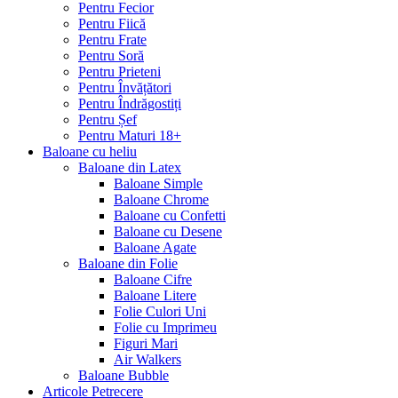
Pentru Fecior
Pentru Fiică
Pentru Frate
Pentru Soră
Pentru Prieteni
Pentru Învățători
Pentru Îndrăgostiți
Pentru Șef
Pentru Maturi 18+
Baloane cu heliu
Baloane din Latex
Baloane Simple
Baloane Chrome
Baloane cu Confetti
Baloane cu Desene
Baloane Agate
Baloane din Folie
Baloane Cifre
Baloane Litere
Folie Culori Uni
Folie cu Imprimeu
Figuri Mari
Air Walkers
Baloane Bubble
Articole Petrecere