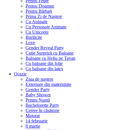
Pentru Fetițe
Pentru Doamne
Pentru Bărbați
Prima Zi de Naștere
Cu Animale
Cu Personaje Animate
Cu Unicorni
Burlăcite
Love
Gender Reveal Party
Cutie Surpriză cu Baloane
Baloane cu Heliu pe Tavan
Cu baloane din folie
Cu baloane din latex
Ocazie
Ziua de naștere
Externare din maternitate
Gender Party
Baby Shower
Pentru Nuntă
Bachelorette Party
Cerere în căsătorie
Majorat
14 februarie
8 martie