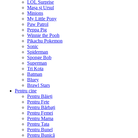
LOL Surprise
Mașa și Ursul
Minions
My Little Pony
Paw Patrol
Peppa Pig
Winnie the Pooh
Pikachu Pokemon
Sonic
Spiderman
Sponge Bob
Superman
Tri Kota
Batman
Bluey
Brawl Stars
Pentru cine
Pentru Băieți
Pentru Fete
Pentru Bărbați
Pentru Femei
Pentru Mama
Pentru Tata
Pentru Bunel
Pentru Bunică