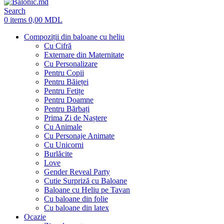
Search
0
items
0,00
MDL
Compoziții din baloane cu heliu
Cu Cifră
Externare din Maternitate
Cu Personalizare
Pentru Copii
Pentru Băieței
Pentru Fetițe
Pentru Doamne
Pentru Bărbați
Prima Zi de Naștere
Cu Animale
Cu Personaje Animate
Cu Unicorni
Burlăcite
Love
Gender Reveal Party
Cutie Surpriză cu Baloane
Baloane cu Heliu pe Tavan
Cu baloane din folie
Cu baloane din latex
Ocazie