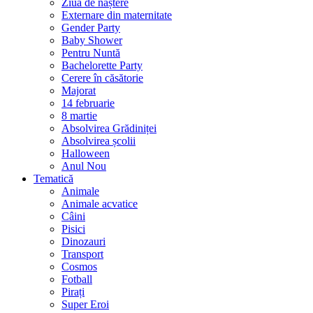
Ziua de naștere
Externare din maternitate
Gender Party
Baby Shower
Pentru Nuntă
Bachelorette Party
Cerere în căsătorie
Majorat
14 februarie
8 martie
Absolvirea Grădiniței
Absolvirea școlii
Halloween
Anul Nou
Tematică
Animale
Animale acvatice
Câini
Pisici
Dinozauri
Transport
Cosmos
Fotball
Pirați
Super Eroi