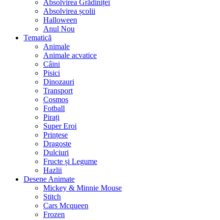
Absolvirea Grădiniței
Absolvirea școlii
Halloween
Anul Nou
Tematică
Animale
Animale acvatice
Câini
Pisici
Dinozauri
Transport
Cosmos
Fotball
Pirați
Super Eroi
Prințese
Dragoste
Dulciuri
Fructe și Legume
Hazlii
Desene Animate
Mickey & Minnie Mouse
Stitch
Cars Mcqueen
Frozen