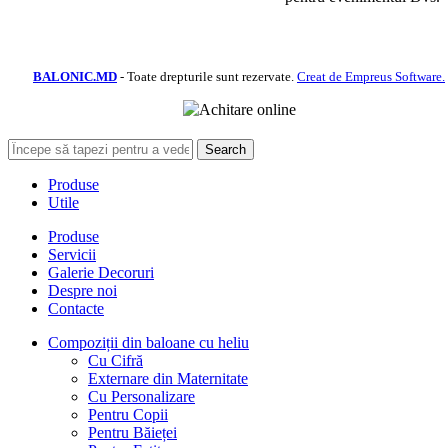
BALONIC.MD
- Toate drepturile sunt rezervate.
Creat de Empreus Software.
Search
Produse
Utile
Produse
Servicii
Galerie Decoruri
Despre noi
Contacte
Compoziții din baloane cu heliu
Cu Cifră
Externare din Maternitate
Cu Personalizare
Pentru Copii
Pentru Băieței