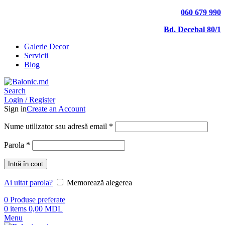
060 679 990
Bd. Decebal 80/1
Galerie Decor
Servicii
Blog
Search
Login / Register
Sign in
Create an Account
Nume utilizator sau adresă email
*
Parola
*
Intră în cont
Ai uitat parola?
Memorează alegerea
0
Produse preferate
0
items
0,00
MDL
Menu