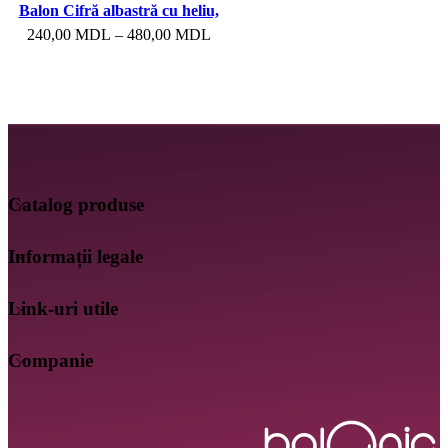
Balon Cifră albastră cu heliu,
102 cm
240,00
MDL
–
480,00
MDL
Catalog produse
Informații legale
Link-uri utile
Companie