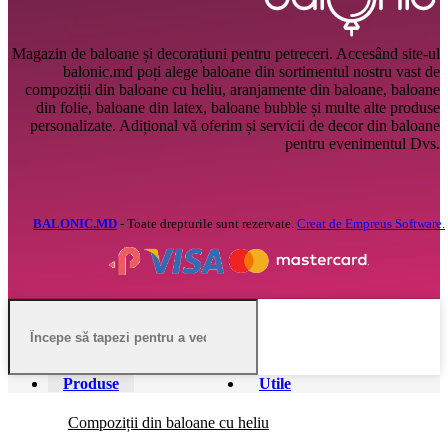
Magazin de baloane și decorațiuni pentru petreceri. Accesând site-ul
balonic.md poți alege baloane din sortimentul nostru vast de
compoziții din baloane cu heliu, aranjamente din baloane, baloane
din folie, baloane din latex, baloane bubble și multe alte produse
personalizate. Adițional vă oferim și servicii de decor din baloane
pentru evenimentul Dvs.
BALONIC.MD
- Toate drepturile sunt rezervate.
Creat de Empreus Software.
Produse
Utile
Compoziții din baloane cu heliu