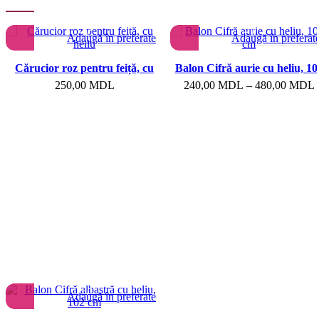
Adaugă în preferate
Adaugă în preferat
Cărucior roz pentru feiță, cu
Balon Cifră aurie cu heliu, 10
heliu
cm
250,00
MDL
240,00
MDL
–
480,00
MDL
Adaugă în preferate