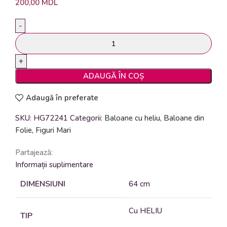
200,00
MDL
ADAUGĂ ÎN COȘ
Adaugă în preferate
SKU:
HG72241
Categorii:
Baloane cu heliu
,
Baloane din
Folie
,
Figuri Mari
Partajează:
Informații suplimentare
DIMENSIUNI
64 cm
Cu HELIU
TIP