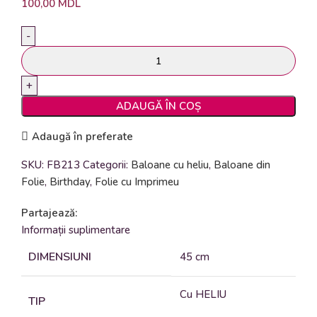
100,00
MDL
ADAUGĂ ÎN COȘ
Adaugă în preferate
SKU:
FB213
Categorii:
Baloane cu heliu
,
Baloane din
Folie
,
Birthday
,
Folie cu Imprimeu
Partajează:
Informații suplimentare
DIMENSIUNI
45 cm
Cu HELIU
TIP