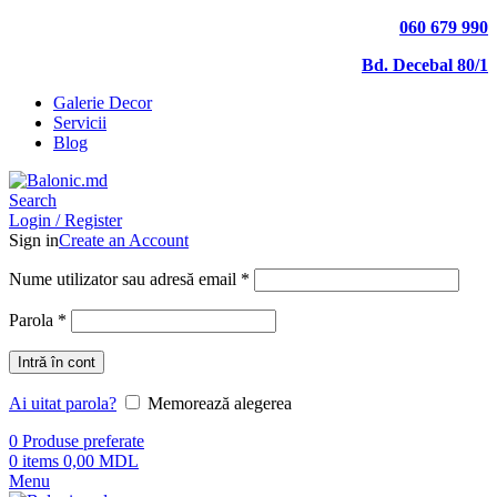
060 679 990
Bd. Decebal 80/1
Galerie Decor
Servicii
Blog
Search
Login / Register
Sign in
Create an Account
Nume utilizator sau adresă email
*
Parola
*
Intră în cont
Ai uitat parola?
Memorează alegerea
0
Produse preferate
0
items
0,00
MDL
Menu