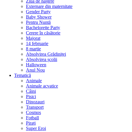
Ziua de naștere
Externare din maternitate
Gender Party
Baby Shower
Pentru Nuntă
Bachelorette Party
Cerere în căsătorie
Majorat
14 februarie
8 martie
Absolvirea Grădiniței
Absolvirea școlii
Halloween
Anul Nou
Tematică
Animale
Animale acvatice
Câini
Pisici
Dinozauri
Transport
Cosmos
Fotball
Pirați
Super Eroi