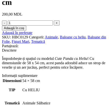
cm
200,00
MDL
Cantitate
Cute
Adaugă în coș
Panda
Adaugă în preferate
Cu
SKU:
HBC0129
Categorii:
Animale
,
Baloane cu heliu
,
Baloane din
Heliu
Folie
,
Figuri Mari
,
Tematică
58
Partajează:
x
Descriere
54
cm
Împodobește-ți spațiul cu modelul
Cute Panda cu Heliu
! Cu
dimensiunile de 58 x 54 cm, acest panda adorabil aduce un strop de
veselie și un aer jucăuș, perfect pentru orice încăpere.
Informații suplimentare
Dimensiuni
54 × 58 cm
TIP
Cu HELIU
Tematică
Animale Sălbatice