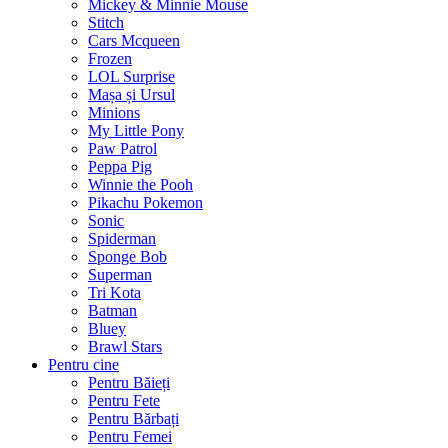
Mickey & Minnie Mouse
Stitch
Cars Mcqueen
Frozen
LOL Surprise
Mașa și Ursul
Minions
My Little Pony
Paw Patrol
Peppa Pig
Winnie the Pooh
Pikachu Pokemon
Sonic
Spiderman
Sponge Bob
Superman
Tri Kota
Batman
Bluey
Brawl Stars
Pentru cine
Pentru Băieți
Pentru Fete
Pentru Bărbați
Pentru Femei