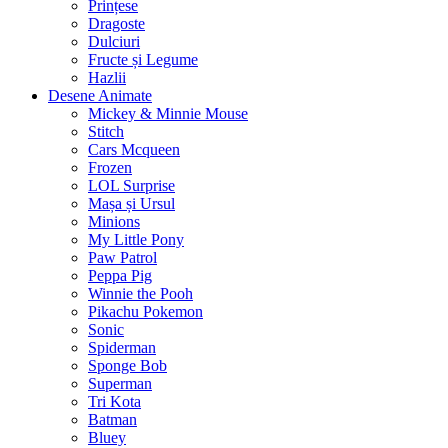
Prințese
Dragoste
Dulciuri
Fructe și Legume
Hazlii
Desene Animate
Mickey & Minnie Mouse
Stitch
Cars Mcqueen
Frozen
LOL Surprise
Mașa și Ursul
Minions
My Little Pony
Paw Patrol
Peppa Pig
Winnie the Pooh
Pikachu Pokemon
Sonic
Spiderman
Sponge Bob
Superman
Tri Kota
Batman
Bluey