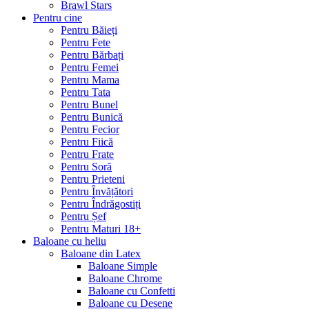
Brawl Stars
Pentru cine
Pentru Băieți
Pentru Fete
Pentru Bărbați
Pentru Femei
Pentru Mama
Pentru Tata
Pentru Bunel
Pentru Bunică
Pentru Fecior
Pentru Fiică
Pentru Frate
Pentru Soră
Pentru Prieteni
Pentru Învățători
Pentru Îndrăgostiți
Pentru Șef
Pentru Maturi 18+
Baloane cu heliu
Baloane din Latex
Baloane Simple
Baloane Chrome
Baloane cu Confetti
Baloane cu Desene