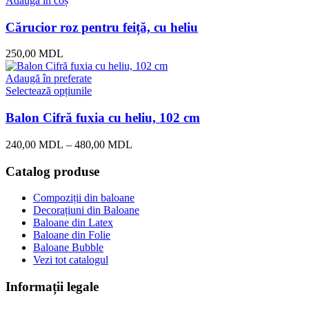
Adaugă în coș
Cărucior roz pentru feiță, cu heliu
250,00
MDL
Adaugă în preferate
Selectează opțiunile
Balon Cifră fuxia cu heliu, 102 cm
240,00
MDL
–
480,00
MDL
Catalog produse
Compoziții din baloane
Decorațiuni din Baloane
Baloane din Latex
Baloane din Folie
Baloane Bubble
Vezi tot catalogul
Informații legale