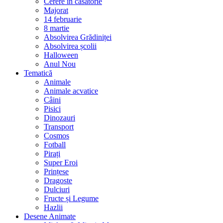
Cerere în căsătorie
Majorat
14 februarie
8 martie
Absolvirea Grădiniței
Absolvirea școlii
Halloween
Anul Nou
Tematică
Animale
Animale acvatice
Câini
Pisici
Dinozauri
Transport
Cosmos
Fotball
Pirați
Super Eroi
Prințese
Dragoste
Dulciuri
Fructe și Legume
Hazlii
Desene Animate