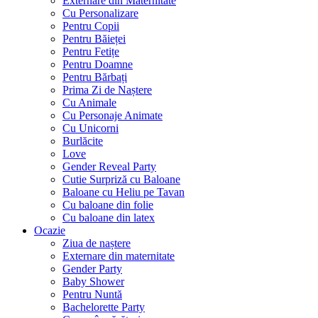
Externare din Maternitate
Cu Personalizare
Pentru Copii
Pentru Băieței
Pentru Fetițe
Pentru Doamne
Pentru Bărbați
Prima Zi de Naștere
Cu Animale
Cu Personaje Animate
Cu Unicorni
Burlăcite
Love
Gender Reveal Party
Cutie Surpriză cu Baloane
Baloane cu Heliu pe Tavan
Cu baloane din folie
Cu baloane din latex
Ocazie
Ziua de naștere
Externare din maternitate
Gender Party
Baby Shower
Pentru Nuntă
Bachelorette Party