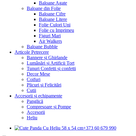
Baloane Agate
Baloane din Folie
Baloane Cifre
Baloane Litere
Folie Culori Uni
Folie cu Imprimeu
Figuri Mari
Air Walkers
Baloane Bubble
Articole Petrecere
Bannere și Ghirlande
Lumânări și Artificii Tort
Tunuri Confetti și confetti
Decor Mese
Coifuri
Plicuri şi Felicitări
Cutii
Accesorii și echipamente
Panglică
Compresoare și Pompe
Accesorii
Heliu
+373 60 679 990