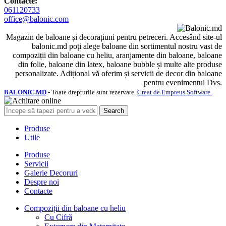
Contacte:
061120733
office@balonic.com
Magazin de baloane și decorațiuni pentru petreceri. Accesând site-ul
balonic.md poți alege baloane din sortimentul nostru vast de
compoziții din baloane cu heliu, aranjamente din baloane, baloane
din folie, baloane din latex, baloane bubble și multe alte produse
personalizate. Adițional vă oferim și servicii de decor din baloane
pentru evenimentul Dvs.
BALONIC.MD
- Toate drepturile sunt rezervate.
Creat de Empreus Software.
Search
Produse
Utile
Produse
Servicii
Galerie Decoruri
Despre noi
Contacte
Compoziții din baloane cu heliu
Cu Cifră