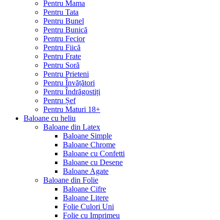
Pentru Mama
Pentru Tata
Pentru Bunel
Pentru Bunică
Pentru Fecior
Pentru Fiică
Pentru Frate
Pentru Soră
Pentru Prieteni
Pentru Învățători
Pentru Îndrăgostiți
Pentru Șef
Pentru Maturi 18+
Baloane cu heliu
Baloane din Latex
Baloane Simple
Baloane Chrome
Baloane cu Confetti
Baloane cu Desene
Baloane Agate
Baloane din Folie
Baloane Cifre
Baloane Litere
Folie Culori Uni
Folie cu Imprimeu