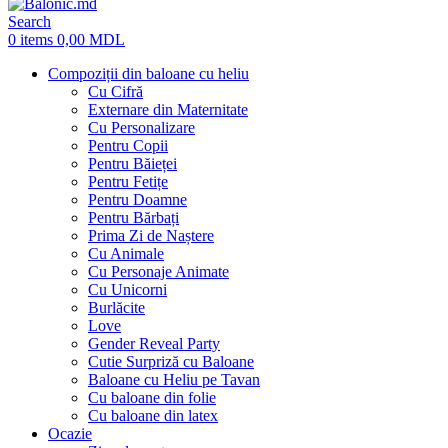
Search
0
items
0,00
MDL
Compoziții din baloane cu heliu
Cu Cifră
Externare din Maternitate
Cu Personalizare
Pentru Copii
Pentru Băieței
Pentru Fetițe
Pentru Doamne
Pentru Bărbați
Prima Zi de Naștere
Cu Animale
Cu Personaje Animate
Cu Unicorni
Burlăcite
Love
Gender Reveal Party
Cutie Surpriză cu Baloane
Baloane cu Heliu pe Tavan
Cu baloane din folie
Cu baloane din latex
Ocazie