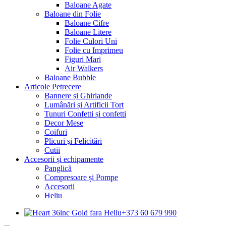
Baloane Agate
Baloane din Folie
Baloane Cifre
Baloane Litere
Folie Culori Uni
Folie cu Imprimeu
Figuri Mari
Air Walkers
Baloane Bubble
Articole Petrecere
Bannere și Ghirlande
Lumânări și Artificii Tort
Tunuri Confetti și confetti
Decor Mese
Coifuri
Plicuri şi Felicitări
Cutii
Accesorii și echipamente
Panglică
Compresoare și Pompe
Accesorii
Heliu
+373 60 679 990