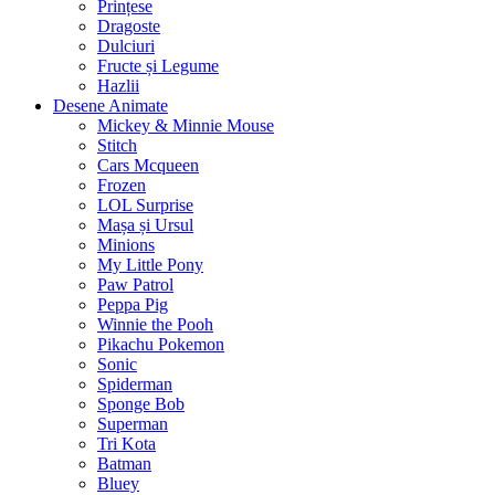
Prințese
Dragoste
Dulciuri
Fructe și Legume
Hazlii
Desene Animate
Mickey & Minnie Mouse
Stitch
Cars Mcqueen
Frozen
LOL Surprise
Mașa și Ursul
Minions
My Little Pony
Paw Patrol
Peppa Pig
Winnie the Pooh
Pikachu Pokemon
Sonic
Spiderman
Sponge Bob
Superman
Tri Kota
Batman
Bluey