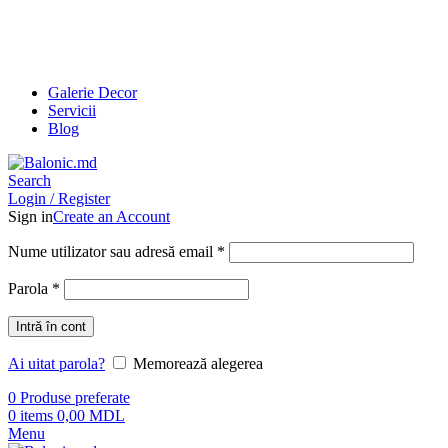
Galerie Decor
Servicii
Blog
Search
Login / Register
Sign in
Create an Account
Nume utilizator sau adresă email
*
Parola
*
Intră în cont
Ai uitat parola?
Memorează alegerea
0
Produse preferate
0
items
0,00
MDL
Menu