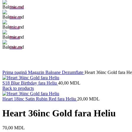
Tematică
Desene
Formă
Pentru
Culoare
Click to enlarge
Prima pagină
Magazin
Baloane Dezumflate
Heart 36inc Gold fara He
S18 Blue Birthday fara Heliu
40,00
MDL
Back to products
Heart 18inc Satin Rubin Red fara Heliu
20,00
MDL
Heart 36inc Gold fara Heliu
70,00
MDL