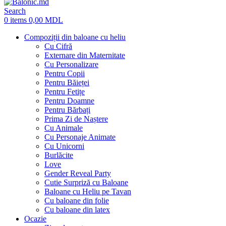
Search
0
items
0,00
MDL
Compoziții din baloane cu heliu
Cu Cifră
Externare din Maternitate
Cu Personalizare
Pentru Copii
Pentru Băieței
Pentru Fetițe
Pentru Doamne
Pentru Bărbați
Prima Zi de Naștere
Cu Animale
Cu Personaje Animate
Cu Unicorni
Burlăcite
Love
Gender Reveal Party
Cutie Surpriză cu Baloane
Baloane cu Heliu pe Tavan
Cu baloane din folie
Cu baloane din latex
Ocazie