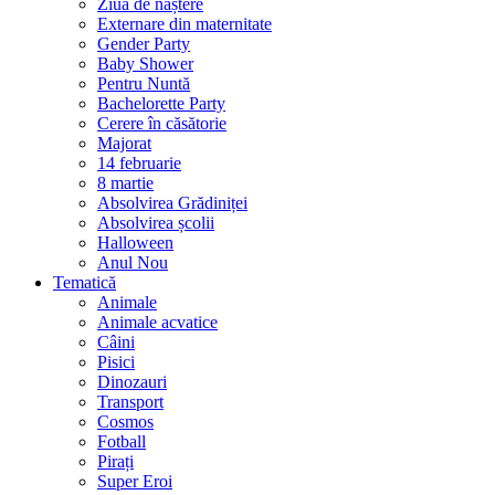
Ziua de naștere
Externare din maternitate
Gender Party
Baby Shower
Pentru Nuntă
Bachelorette Party
Cerere în căsătorie
Majorat
14 februarie
8 martie
Absolvirea Grădiniței
Absolvirea școlii
Halloween
Anul Nou
Tematică
Animale
Animale acvatice
Câini
Pisici
Dinozauri
Transport
Cosmos
Fotball
Pirați
Super Eroi