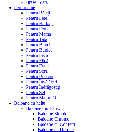
Brawl Stars
Pentru cine
Pentru Băieți
Pentru Fete
Pentru Bărbați
Pentru Femei
Pentru Mama
Pentru Tata
Pentru Bunel
Pentru Bunică
Pentru Fecior
Pentru Fiică
Pentru Frate
Pentru Soră
Pentru Prieteni
Pentru Învățători
Pentru Îndrăgostiți
Pentru Șef
Pentru Maturi 18+
Baloane cu heliu
Baloane din Latex
Baloane Simple
Baloane Chrome
Baloane cu Confetti
Baloane cu Desene