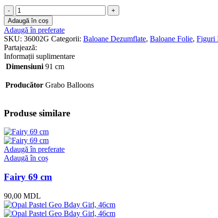
Cantitate
Heart
Adaugă în coș
36inc
Adaugă în preferate
Gold
SKU:
36002G
Categorii:
Baloane Dezumflate
,
Baloane Folie
,
Figuri
fara
Partajează:
Heliu
Informații suplimentare
Dimensiuni
91 cm
Producător
Grabo Balloons
Produse similare
Adaugă în preferate
Adaugă în coș
Fairy 69 cm
90,00
MDL