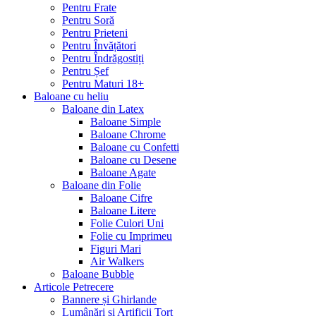
Pentru Frate
Pentru Soră
Pentru Prieteni
Pentru Învățători
Pentru Îndrăgostiți
Pentru Șef
Pentru Maturi 18+
Baloane cu heliu
Baloane din Latex
Baloane Simple
Baloane Chrome
Baloane cu Confetti
Baloane cu Desene
Baloane Agate
Baloane din Folie
Baloane Cifre
Baloane Litere
Folie Culori Uni
Folie cu Imprimeu
Figuri Mari
Air Walkers
Baloane Bubble
Articole Petrecere
Bannere și Ghirlande
Lumânări și Artificii Tort