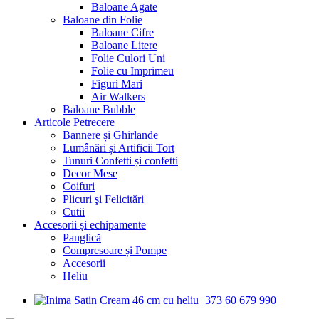
Baloane Agate
Baloane din Folie
Baloane Cifre
Baloane Litere
Folie Culori Uni
Folie cu Imprimeu
Figuri Mari
Air Walkers
Baloane Bubble
Articole Petrecere
Bannere și Ghirlande
Lumânări și Artificii Tort
Tunuri Confetti și confetti
Decor Mese
Coifuri
Plicuri şi Felicitări
Cutii
Accesorii și echipamente
Panglică
Compresoare și Pompe
Accesorii
Heliu
+373 60 679 990