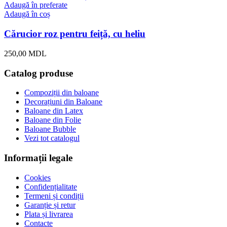
Adaugă în preferate
Adaugă în coș
Cărucior roz pentru feiță, cu heliu
250,00
MDL
Catalog produse
Compoziții din baloane
Decorațiuni din Baloane
Baloane din Latex
Baloane din Folie
Baloane Bubble
Vezi tot catalogul
Informații legale
Cookies
Confidențialitate
Termeni și condiții
Garanție și retur
Plata și livrarea
Contacte