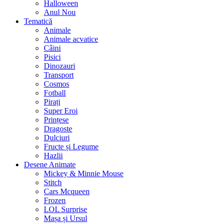
Halloween
Anul Nou
Tematică
Animale
Animale acvatice
Câini
Pisici
Dinozauri
Transport
Cosmos
Fotball
Pirați
Super Eroi
Prințese
Dragoste
Dulciuri
Fructe și Legume
Hazlii
Desene Animate
Mickey & Minnie Mouse
Stitch
Cars Mcqueen
Frozen
LOL Surprise
Mașa și Ursul