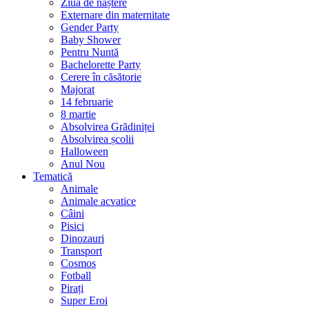
Ziua de naștere
Externare din maternitate
Gender Party
Baby Shower
Pentru Nuntă
Bachelorette Party
Cerere în căsătorie
Majorat
14 februarie
8 martie
Absolvirea Grădiniței
Absolvirea școlii
Halloween
Anul Nou
Tematică
Animale
Animale acvatice
Câini
Pisici
Dinozauri
Transport
Cosmos
Fotball
Pirați
Super Eroi