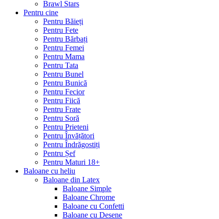
Brawl Stars
Pentru cine
Pentru Băieți
Pentru Fete
Pentru Bărbați
Pentru Femei
Pentru Mama
Pentru Tata
Pentru Bunel
Pentru Bunică
Pentru Fecior
Pentru Fiică
Pentru Frate
Pentru Soră
Pentru Prieteni
Pentru Învățători
Pentru Îndrăgostiți
Pentru Șef
Pentru Maturi 18+
Baloane cu heliu
Baloane din Latex
Baloane Simple
Baloane Chrome
Baloane cu Confetti
Baloane cu Desene