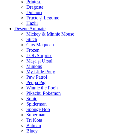
Prințese
Dragoste
Dulciuri
Fructe și Legume
Hazlii
Desene Animate
Mickey & Minnie Mouse
Stitch
Cars Mcqueen
Frozen
LOL Surprise
Mașa și Ursul
Minions
My Little Pony
Paw Patrol
Peppa Pig
Winnie the Pooh
Pikachu Pokemon
Sonic
Spiderman
Sponge Bob
Superman
Tri Kota
Batman
Bluey