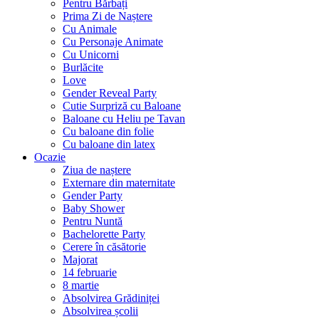
Pentru Bărbați
Prima Zi de Naștere
Cu Animale
Cu Personaje Animate
Cu Unicorni
Burlăcite
Love
Gender Reveal Party
Cutie Surpriză cu Baloane
Baloane cu Heliu pe Tavan
Cu baloane din folie
Cu baloane din latex
Ocazie
Ziua de naștere
Externare din maternitate
Gender Party
Baby Shower
Pentru Nuntă
Bachelorette Party
Cerere în căsătorie
Majorat
14 februarie
8 martie
Absolvirea Grădiniței
Absolvirea școlii