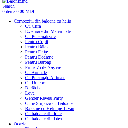
Search
0
items
0,00
MDL
Compoziții din baloane cu heliu
Cu Cifră
Externare din Maternitate
Cu Personalizare
Pentru Copii
Pentru Băieței
Pentru Fetițe
Pentru Doamne
Pentru Bărbați
Prima Zi de Naștere
Cu Animale
Cu Personaje Animate
Cu Unicorni
Burlăcite
Love
Gender Reveal Party
Cutie Surpriză cu Baloane
Baloane cu Heliu pe Tavan
Cu baloane din folie
Cu baloane din latex
Ocazie