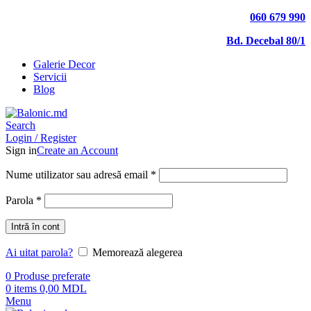
060 679 990
Bd. Decebal 80/1
Galerie Decor
Servicii
Blog
Search
Login / Register
Sign in
Create an Account
Nume utilizator sau adresă email
*
Parola
*
Intră în cont
Ai uitat parola?
Memorează alegerea
0
Produse preferate
0
items
0,00
MDL
Menu