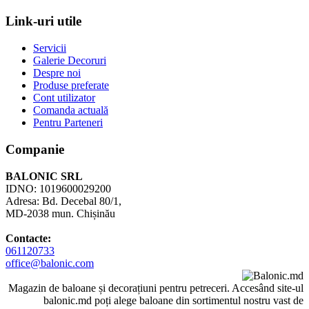
Link-uri utile
Servicii
Galerie Decoruri
Despre noi
Produse preferate
Cont utilizator
Comanda actuală
Pentru Parteneri
Companie
BALONIC SRL
IDNO: 1019600029200
Adresa: Bd. Decebal 80/1,
MD-2038 mun. Chișinău
Contacte:
061120733
office@balonic.com
Magazin de baloane și decorațiuni pentru petreceri. Accesând site-ul
balonic.md poți alege baloane din sortimentul nostru vast de