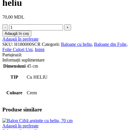
heliu
70,00
MDL
Cantitate
Inima
Adaugă în coș
Satin
Adaugă în preferate
Cream
SKU:
H180000SCR
Categorii:
Baloane cu heliu
,
Baloane din Folie
,
46
Folie Culori Uni
,
Inimi
cm
Partajează:
cu
Informații suplimentare
heliu
Dimensiuni
45 cm
TIP
Cu HELIU
Culoare
Crem
Produse similare
Adaugă în preferate