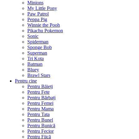
Minions
My Little Pony
Paw Patrol
Peppa Pig
Winnie the Pooh
Pikachu Pokemon
Sonic
Spiderman
Sponge Bob
Superman
Tri Kota
Batman
Bluey
Brawl Stars
Pentru cine
Pentru Băieți
Pentru Fete
Pentru Bărbați
Pentru Femei
Pentru Mama
Pentru Tata
Pentru Bunel
Pentru Bunică
Pentru Fecior
Pentru Fiică