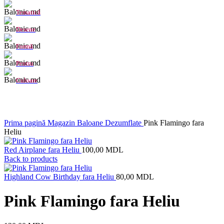
Tematică
Desene
Formă
Pentru
Culoare
Click to enlarge
Prima pagină
Magazin
Baloane Dezumflate
Pink Flamingo fara
Heliu
Red Airplane fara Heliu
100,00
MDL
Back to products
Highland Cow Birthday fara Heliu
80,00
MDL
Pink Flamingo fara Heliu