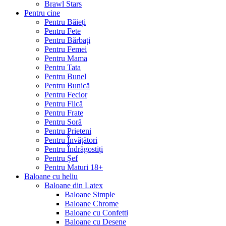
Brawl Stars
Pentru cine
Pentru Băieți
Pentru Fete
Pentru Bărbați
Pentru Femei
Pentru Mama
Pentru Tata
Pentru Bunel
Pentru Bunică
Pentru Fecior
Pentru Fiică
Pentru Frate
Pentru Soră
Pentru Prieteni
Pentru Învățători
Pentru Îndrăgostiți
Pentru Șef
Pentru Maturi 18+
Baloane cu heliu
Baloane din Latex
Baloane Simple
Baloane Chrome
Baloane cu Confetti
Baloane cu Desene