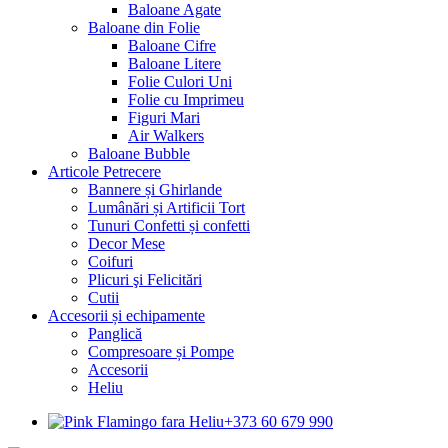
Baloane Agate
Baloane din Folie
Baloane Cifre
Baloane Litere
Folie Culori Uni
Folie cu Imprimeu
Figuri Mari
Air Walkers
Baloane Bubble
Articole Petrecere
Bannere și Ghirlande
Lumânări și Artificii Tort
Tunuri Confetti și confetti
Decor Mese
Coifuri
Plicuri şi Felicitări
Cutii
Accesorii și echipamente
Panglică
Compresoare și Pompe
Accesorii
Heliu
+373 60 679 990