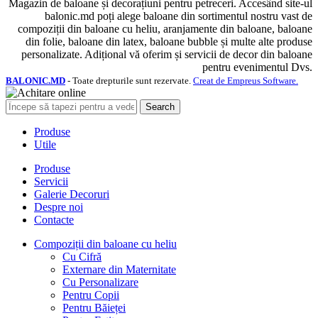
Magazin de baloane și decorațiuni pentru petreceri. Accesând site-ul
balonic.md poți alege baloane din sortimentul nostru vast de
compoziții din baloane cu heliu, aranjamente din baloane, baloane
din folie, baloane din latex, baloane bubble și multe alte produse
personalizate. Adițional vă oferim și servicii de decor din baloane
pentru evenimentul Dvs.
BALONIC.MD
- Toate drepturile sunt rezervate.
Creat de Empreus Software.
Search
Produse
Utile
Produse
Servicii
Galerie Decoruri
Despre noi
Contacte
Compoziții din baloane cu heliu
Cu Cifră
Externare din Maternitate
Cu Personalizare
Pentru Copii
Pentru Băieței