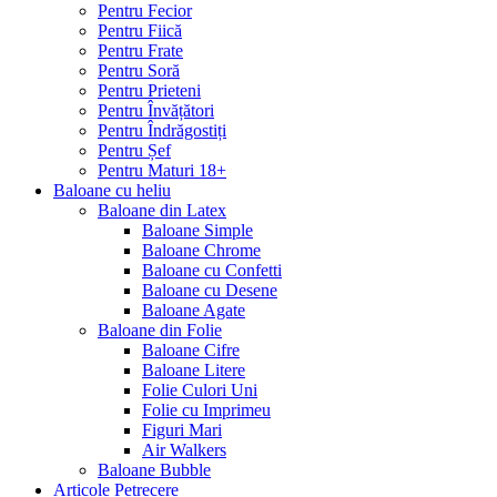
Pentru Fecior
Pentru Fiică
Pentru Frate
Pentru Soră
Pentru Prieteni
Pentru Învățători
Pentru Îndrăgostiți
Pentru Șef
Pentru Maturi 18+
Baloane cu heliu
Baloane din Latex
Baloane Simple
Baloane Chrome
Baloane cu Confetti
Baloane cu Desene
Baloane Agate
Baloane din Folie
Baloane Cifre
Baloane Litere
Folie Culori Uni
Folie cu Imprimeu
Figuri Mari
Air Walkers
Baloane Bubble
Articole Petrecere