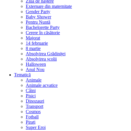
Ziua de naștere
Externare din maternitate
Gender Party
Baby Shower
Pentru Nuntă
Bachelorette Party
Cerere în căsătorie
Majorat
14 februarie
8 martie
Absolvirea Grădiniței
Absolvirea școlii
Halloween
Anul Nou
Tematică
Animale
Animale acvatice
Câini
Pisici
Dinozauri
Transport
Cosmos
Fotball
Pirați
Super Eroi