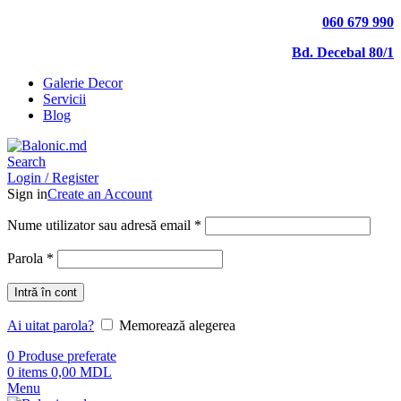
060 679 990
Bd. Decebal 80/1
Galerie Decor
Servicii
Blog
Search
Login / Register
Sign in
Create an Account
Nume utilizator sau adresă email
*
Parola
*
Intră în cont
Ai uitat parola?
Memorează alegerea
0
Produse preferate
0
items
0,00
MDL
Menu