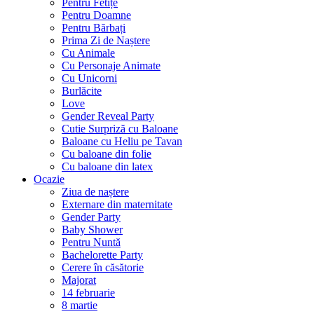
Pentru Fetițe
Pentru Doamne
Pentru Bărbați
Prima Zi de Naștere
Cu Animale
Cu Personaje Animate
Cu Unicorni
Burlăcite
Love
Gender Reveal Party
Cutie Surpriză cu Baloane
Baloane cu Heliu pe Tavan
Cu baloane din folie
Cu baloane din latex
Ocazie
Ziua de naștere
Externare din maternitate
Gender Party
Baby Shower
Pentru Nuntă
Bachelorette Party
Cerere în căsătorie
Majorat
14 februarie
8 martie