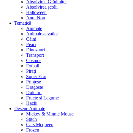
Absolvirea Grădiniței
Absolvirea școlii
Halloween
Anul Nou
Tematică
Animale
Animale acvatice
Câini
Pisici
Dinozauri
Transport
Cosmos
Fotball
Pirați
Super Eroi
Prințese
Dragoste
Dulciuri
Fructe și Legume
Hazlii
Desene Animate
Mickey & Minnie Mouse
Stitch
Cars Mcqueen
Frozen