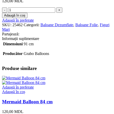
120,00
MDL
Cantitate
Pink
Adaugă în coș
Flamingo
Adaugă în preferate
fara
SKU:
25462
Categorii:
Baloane Dezumflate
,
Baloane Folie
,
Figuri
Heliu
Mari
Partajează:
Informații suplimentare
Dimensiuni
91 cm
Producător
Grabo Balloons
Produse similare
Adaugă în preferate
Adaugă în coș
Mermaid Balloon 84 cm
120,00
MDL