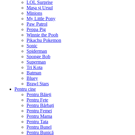
LOL Surprise
Mașa și Ursul
Minions
My Little Pony
Paw Patrol
Peppa Pig
Winnie the Pooh
Pikachu Pokemon
Sonic
Spiderman
Sponge Bob
Superman
Tri Kota
Batman
Bluey
Brawl Stars
Pentru cine
Pentru Băieți
Pentru Fete
Pentru Bărbați
Pentru Femei
Pentru Mama
Pentru Tata
Pentru Bunel
Pentru Bunică