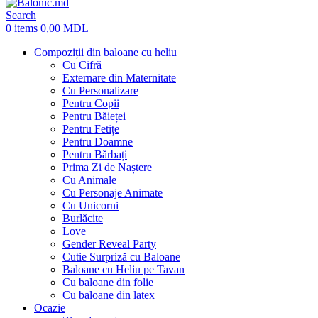
Search
0
items
0,00
MDL
Compoziții din baloane cu heliu
Cu Cifră
Externare din Maternitate
Cu Personalizare
Pentru Copii
Pentru Băieței
Pentru Fetițe
Pentru Doamne
Pentru Bărbați
Prima Zi de Naștere
Cu Animale
Cu Personaje Animate
Cu Unicorni
Burlăcite
Love
Gender Reveal Party
Cutie Surpriză cu Baloane
Baloane cu Heliu pe Tavan
Cu baloane din folie
Cu baloane din latex
Ocazie