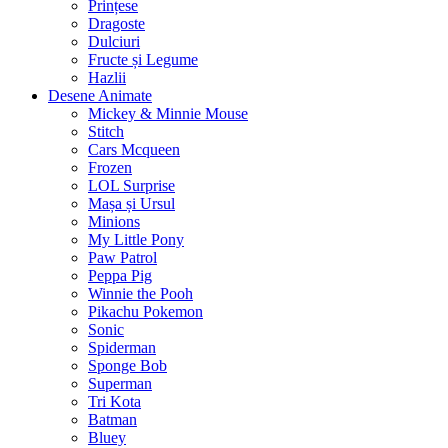
Prințese
Dragoste
Dulciuri
Fructe și Legume
Hazlii
Desene Animate
Mickey & Minnie Mouse
Stitch
Cars Mcqueen
Frozen
LOL Surprise
Mașa și Ursul
Minions
My Little Pony
Paw Patrol
Peppa Pig
Winnie the Pooh
Pikachu Pokemon
Sonic
Spiderman
Sponge Bob
Superman
Tri Kota
Batman
Bluey