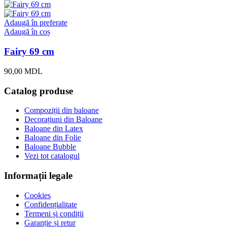
Adaugă în preferate
Adaugă în coș
Fairy 69 cm
90,00
MDL
Catalog produse
Compoziții din baloane
Decorațiuni din Baloane
Baloane din Latex
Baloane din Folie
Baloane Bubble
Vezi tot catalogul
Informații legale
Cookies
Confidențialitate
Termeni și condiții
Garanție și retur