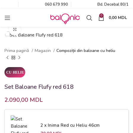
060 679 990
Bd. Decebal 80/1
0
0,00
MDL
Click to enlarge
Prima pagină
Magazin
Compoziții din baloane cu heliu
Set Baloane Flufy red 618
2.090,00
MDL
2 x Inima Red cu Heliu 46cm