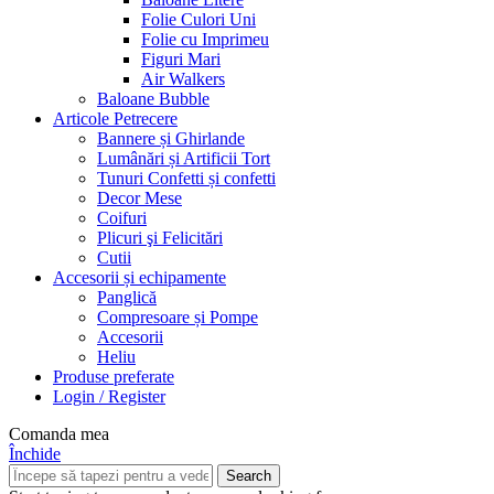
Folie Culori Uni
Folie cu Imprimeu
Figuri Mari
Air Walkers
Baloane Bubble
Articole Petrecere
Bannere și Ghirlande
Lumânări și Artificii Tort
Tunuri Confetti și confetti
Decor Mese
Coifuri
Plicuri şi Felicitări
Cutii
Accesorii și echipamente
Panglică
Compresoare și Pompe
Accesorii
Heliu
Produse preferate
Login / Register
Comanda mea
Închide
Search