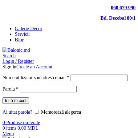
060 679 990
Bd. Decebal 80/1
Galerie Decor
Servicii
Blog
Search
Login / Register
Sign in
Create an Account
Nume utilizator sau adresă email
*
Parola
*
Intră în cont
Ai uitat parola?
Memorează alegerea
0
Produse preferate
0
items
0,00
MDL
Menu