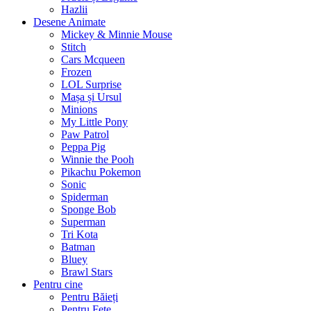
Hazlii
Desene Animate
Mickey & Minnie Mouse
Stitch
Cars Mcqueen
Frozen
LOL Surprise
Mașa și Ursul
Minions
My Little Pony
Paw Patrol
Peppa Pig
Winnie the Pooh
Pikachu Pokemon
Sonic
Spiderman
Sponge Bob
Superman
Tri Kota
Batman
Bluey
Brawl Stars
Pentru cine
Pentru Băieți
Pentru Fete