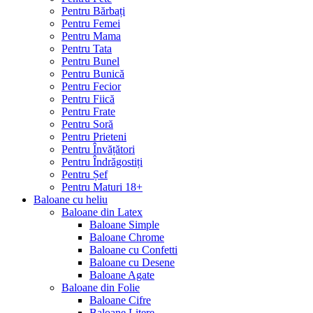
Pentru Bărbați
Pentru Femei
Pentru Mama
Pentru Tata
Pentru Bunel
Pentru Bunică
Pentru Fecior
Pentru Fiică
Pentru Frate
Pentru Soră
Pentru Prieteni
Pentru Învățători
Pentru Îndrăgostiți
Pentru Șef
Pentru Maturi 18+
Baloane cu heliu
Baloane din Latex
Baloane Simple
Baloane Chrome
Baloane cu Confetti
Baloane cu Desene
Baloane Agate
Baloane din Folie
Baloane Cifre
Baloane Litere