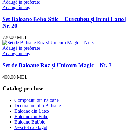
a
este:
Adaugă în preferate
fost:
714,00 MDL.
Adaugă în coș
840,00 MDL.
Set Baloane Boho Stile – Curcubeu și Inimi Latte |
Nr. 20
720,00
MDL
Adaugă în preferate
Adaugă în coș
Set de Baloane Roz și Unicorn Magic – Nr. 3
400,00
MDL
Catalog produse
Compoziții din baloane
Decorațiuni din Baloane
Baloane din Latex
Baloane din Folie
Baloane Bubble
Vezi tot catalogul