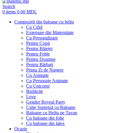
Search
0
items
0,00
MDL
Compoziții din baloane cu heliu
Cu Cifră
Externare din Maternitate
Cu Personalizare
Pentru Copii
Pentru Băieței
Pentru Fetițe
Pentru Doamne
Pentru Bărbați
Prima Zi de Naștere
Cu Animale
Cu Personaje Animate
Cu Unicorni
Burlăcite
Love
Gender Reveal Party
Cutie Surpriză cu Baloane
Baloane cu Heliu pe Tavan
Cu baloane din folie
Cu baloane din latex
Ocazie