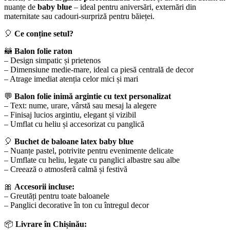
nuanțe de
baby blue
– ideal pentru aniversări, externări din
maternitate sau cadouri-surpriză pentru băieței.
🎈
Ce conține setul?
🦝
Balon folie raton
– Design simpatic și prietenos
– Dimensiune medie-mare, ideal ca piesă centrală de decor
– Atrage imediat atenția celor mici și mari
💬
Balon folie inimă argintie cu text personalizat
– Text: nume, urare, vârstă sau mesaj la alegere
– Finisaj lucios argintiu, elegant și vizibil
– Umflat cu heliu și accesorizat cu panglică
🎈
Buchet de baloane latex baby blue
– Nuanțe pastel, potrivite pentru evenimente delicate
– Umflate cu heliu, legate cu panglici albastre sau albe
– Creează o atmosferă calmă și festivă
🎀
Accesorii incluse:
– Greutăți pentru toate baloanele
– Panglici decorative în ton cu întregul decor
📦
Livrare în Chișinău: