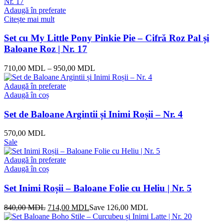
a
este:
fost:
892,00 MDL.
Adaugă în preferate
1.050,00 MDL.
Citește mai mult
Set cu My Little Pony Pinkie Pie – Cifră Roz Pal și
Baloane Roz | Nr. 17
710,00
MDL
–
950,00
MDL
Adaugă în preferate
Adaugă în coș
Set de Baloane Argintii și Inimi Roșii – Nr. 4
570,00
MDL
Sale
Adaugă în preferate
Adaugă în coș
Set Inimi Roșii – Baloane Folie cu Heliu | Nr. 5
Prețul
Prețul
840,00
MDL
714,00
MDL
Save
126,00
MDL
inițial
curent