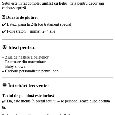
Setul este livrat complet
umflat cu heliu
, gata pentru decor sau
cadou-surpriză.
⏳
Durată de plutire:
✔️ Latex: până la 24h (cu tratament special)
✔️ Folie (raton + inimă): 2–4 zile
🎯 Ideal pentru:
– Ziua de naștere a băiețeilor
– Externare din maternitate
– Baby shower
– Cadouri personalizate pentru copii
💬 Întrebări frecvente:
Textul de pe inimă este inclus?
✔️ Da, este inclus în prețul setului – se personalizează după dorința
ta.