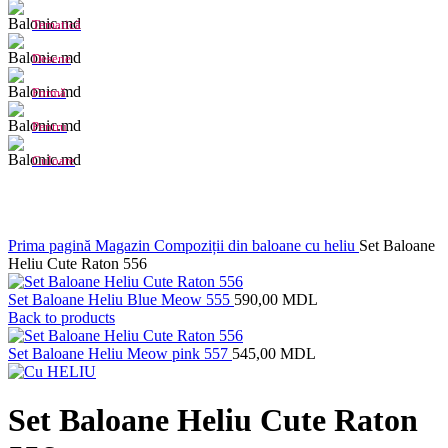
Tematică
Desene
Formă
Pentru
Culoare
Click to enlarge
Prima pagină
Magazin
Compoziții din baloane cu heliu
Set Baloane
Heliu Cute Raton 556
Set Baloane Heliu Blue Meow 555
590,00
MDL
Back to products
Set Baloane Heliu Meow pink 557
545,00
MDL
Set Baloane Heliu Cute Raton