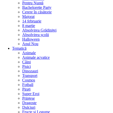
Pentru Nuntă
Bachelorette Party
Cerere în căsătorie
Majorat
14 februarie
8 martie
Absolvirea Grădiniței
Absolvirea școlii
Halloween
Anul Nou
Tematică
Animale
Animale acvatice
Câini
Pisici
Dinozauri
Transport
Cosmos
Fotball
Pirați
Super Eroi
Prințese
Dragoste
Dulciuri
Fructe și Legume