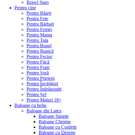
Brawl Stars
Pentru cine
Pentru Băieți
Pentru Fete
Pentru Bărbați
Pentru Femei
Pentru Mama
Pentru Tata
Pentru Bunel
Pentru Bunică
Pentru Fecior
Pentru Fiică
Pentru Frate
Pentru Soră
Pentru Prieteni
Pentru Învățători
Pentru Îndrăgostiți
Pentru Șef
Pentru Maturi 18+
Baloane cu heliu
Baloane din Latex
Baloane Simple
Baloane Chrome
Baloane cu Confetti
Baloane cu Desene