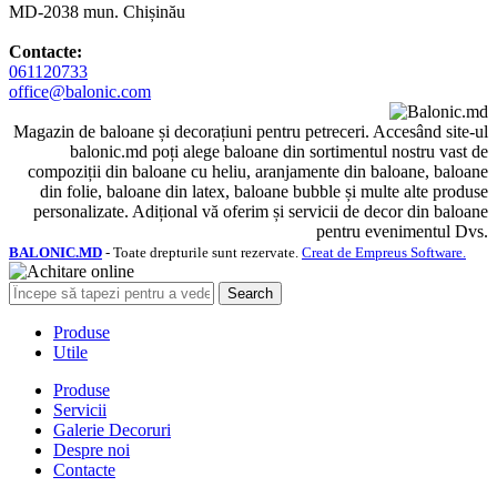
MD-2038 mun. Chișinău
Contacte:
061120733
office@balonic.com
Magazin de baloane și decorațiuni pentru petreceri. Accesând site-ul
balonic.md poți alege baloane din sortimentul nostru vast de
compoziții din baloane cu heliu, aranjamente din baloane, baloane
din folie, baloane din latex, baloane bubble și multe alte produse
personalizate. Adițional vă oferim și servicii de decor din baloane
pentru evenimentul Dvs.
BALONIC.MD
- Toate drepturile sunt rezervate.
Creat de Empreus Software.
Search
Produse
Utile
Produse
Servicii
Galerie Decoruri
Despre noi
Contacte