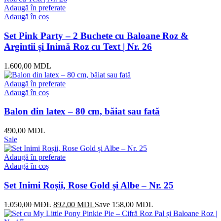
Adaugă în preferate
Adaugă în coș
Set Pink Party – 2 Buchete cu Baloane Roz &
Argintii și Inimă Roz cu Text | Nr. 26
1.600,00
MDL
Adaugă în preferate
Adaugă în coș
Balon din latex – 80 cm, băiat sau fată
490,00
MDL
Sale
Adaugă în preferate
Adaugă în coș
Set Inimi Roșii, Rose Gold și Albe – Nr. 25
Prețul
Prețul
1.050,00
MDL
892,00
MDL
Save
158,00
MDL
inițial
curent