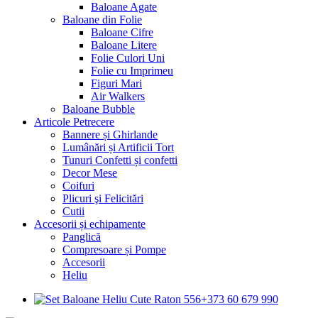
Baloane Agate
Baloane din Folie
Baloane Cifre
Baloane Litere
Folie Culori Uni
Folie cu Imprimeu
Figuri Mari
Air Walkers
Baloane Bubble
Articole Petrecere
Bannere și Ghirlande
Lumânări și Artificii Tort
Tunuri Confetti și confetti
Decor Mese
Coifuri
Plicuri şi Felicitări
Cutii
Accesorii și echipamente
Panglică
Compresoare și Pompe
Accesorii
Heliu
+373 60 679 990