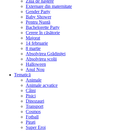
Ziua de naștere
Externare din maternitate
Gender Party
Baby Shower
Pentru Nuntă
Bachelorette Party
Cerere în căsătorie
Majorat
14 februarie
8 martie
Absolvirea Grădiniței
Absolvirea școlii
Halloween
Anul Nou
Tematică
Animale
Animale acvatice
Câini
Pisici
Dinozauri
Transport
Cosmos
Fotball
Pirați
Super Eroi