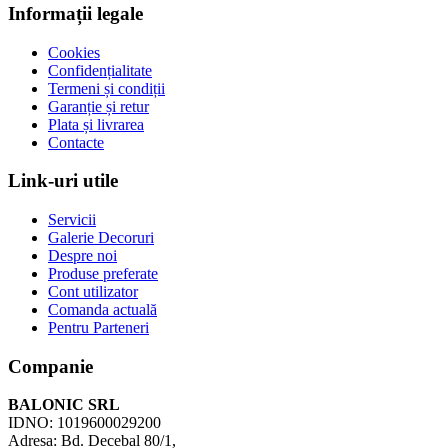
Informații legale
Cookies
Confidențialitate
Termeni și condiții
Garanție și retur
Plata și livrarea
Contacte
Link-uri utile
Servicii
Galerie Decoruri
Despre noi
Produse preferate
Cont utilizator
Comanda actuală
Pentru Parteneri
Companie
BALONIC SRL
IDNO: 1019600029200
Adresa: Bd. Decebal 80/1,