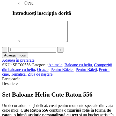
Nu
Introduceți inscripția dorită
Cantitate
Set
Adaugă în coș
Baloane
Adaugă în preferate
Heliu
SKU:
SET00556
Categorii:
Animale
,
Baloane cu heliu
,
Compoziții
Cute
din baloane cu heliu
,
Ocazie
,
Pentru Băieței
,
Pentru Băieți
,
Pentru
Raton
cine
,
Tematică
,
Ziua de naștere
556
Partajează:
Descriere
Set Baloane Heliu Cute Raton 556
Un decor adorabil și delicat, creat pentru momente speciale din viața
celor mici!
Cute Raton 556
combină o
figurină folie în formă de
raton
, o
inimă argintie personalizată cu text
și un buchet aerisit în