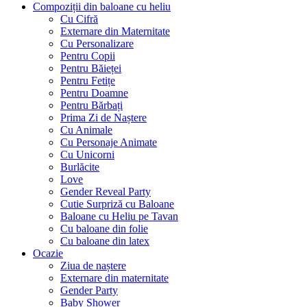
Compoziții din baloane cu heliu
Cu Cifră
Externare din Maternitate
Cu Personalizare
Pentru Copii
Pentru Băieței
Pentru Fetițe
Pentru Doamne
Pentru Bărbați
Prima Zi de Naștere
Cu Animale
Cu Personaje Animate
Cu Unicorni
Burlăcite
Love
Gender Reveal Party
Cutie Surpriză cu Baloane
Baloane cu Heliu pe Tavan
Cu baloane din folie
Cu baloane din latex
Ocazie
Ziua de naștere
Externare din maternitate
Gender Party
Baby Shower