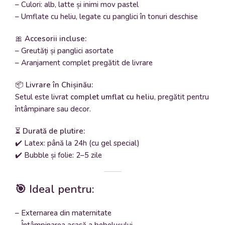
– Culori: alb, latte și inimi mov pastel
– Umflate cu heliu, legate cu panglici în tonuri deschise
🎀
Accesorii incluse:
– Greutăți și panglici asortate
– Aranjament complet pregătit de livrare
📦
Livrare în Chișinău:
Setul este livrat
complet umflat cu heliu
, pregătit pentru
întâmpinare sau decor.
⏳
Durată de plutire:
✔️ Latex: până la 24h (cu gel special)
✔️ Bubble și folie: 2–5 zile
🎯 Ideal pentru:
– Externarea din maternitate
– Întâmpinarea acasă a bebelușului