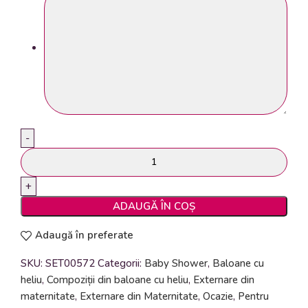
Cantitate
Set
Baloane
Heliu
ADAUGĂ ÎN COȘ
Externare
Adaugă în preferate
cute
572
SKU:
SET00572
Categorii:
Baby Shower
,
Baloane cu
heliu
,
Compoziții din baloane cu heliu
,
Externare din
maternitate
,
Externare din Maternitate
,
Ocazie
,
Pentru