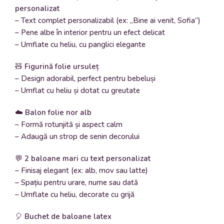
personalizat
– Text complet personalizabil (ex: „Bine ai venit, Sofia”)
– Pene albe în interior pentru un efect delicat
– Umflate cu heliu, cu panglici elegante
🧸
Figurină folie ursuleț
– Design adorabil, perfect pentru bebeluși
– Umflat cu heliu și dotat cu greutate
☁️
Balon folie nor alb
– Formă rotunjită și aspect calm
– Adaugă un strop de senin decorului
💬
2 baloane mari cu text personalizat
– Finisaj elegant (ex: alb, mov sau latte)
– Spațiu pentru urare, nume sau dată
– Umflate cu heliu, decorate cu grijă
🎈
Buchet de baloane latex