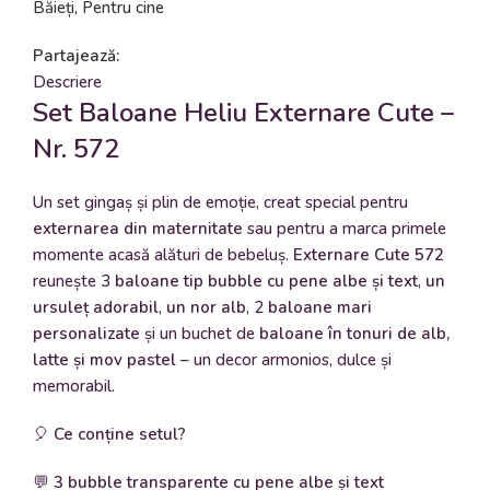
Băieți
,
Pentru cine
Partajează:
Descriere
Set Baloane Heliu Externare Cute –
Nr. 572
Un set gingaș și plin de emoție, creat special pentru
externarea din maternitate
sau pentru a marca primele
momente acasă alături de bebeluș.
Externare Cute 572
reunește 3
baloane tip bubble cu pene albe și text
,
un
ursuleț adorabil
,
un nor alb
, 2
baloane mari
personalizate
și un buchet de
baloane în tonuri de alb,
latte și mov pastel
– un decor armonios, dulce și
memorabil.
🎈
Ce conține setul?
💬
3 bubble transparente cu pene albe și text