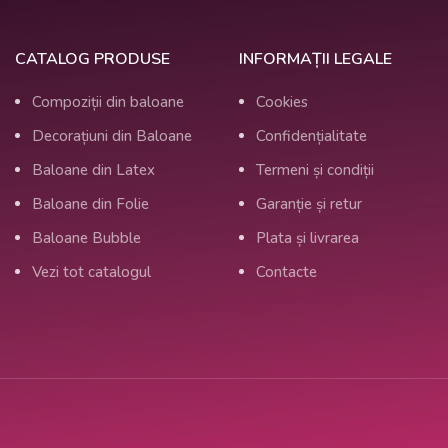
🎀 Accesorii incluse
CATALOG PRODUSE
INFORMAȚII LEGALE
Panglici colorate și aurii
Compoziții din baloane
Cookies
Greutăți pentru susținerea buchetelor
Decorațiuni din Baloane
Confidențialitate
Aranjate și livrate gata de sărbătoare
Baloane din Latex
Termeni și condiții
Baloane din Folie
Garanție și retur
⏳ Durabilitate baloane
Baloane Bubble
Plata și livrarea
✔️ Latex: ~24 ore (cu tratament special)
Vezi tot catalogul
Contacte
✔️ Folie & Bubble: 3–5 zile
🎯 Pentru ce eveniment este ideal?
Gender Reveal Party
Decor pentru baby shower