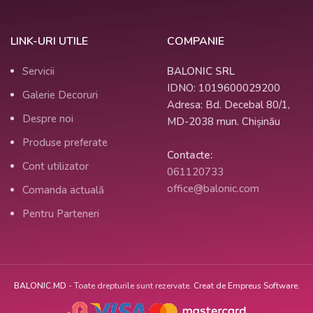
LINK-URI UTILE
COMPANIE
Servicii
BALONIC SRL
IDNO: 1019600029200
Galerie Decoruri
Adresa: Bd. Decebal 80/1,
Despre noi
MD-2038 mun. Chișinău
Produse preferate
Contacte:
Cont utilizator
061120733
office@balonic.com
Comanda actuală
Pentru Parteneri
BALONIC.MD
- Toate drepturile sunt rezervate.
Creat de Empreus Software.