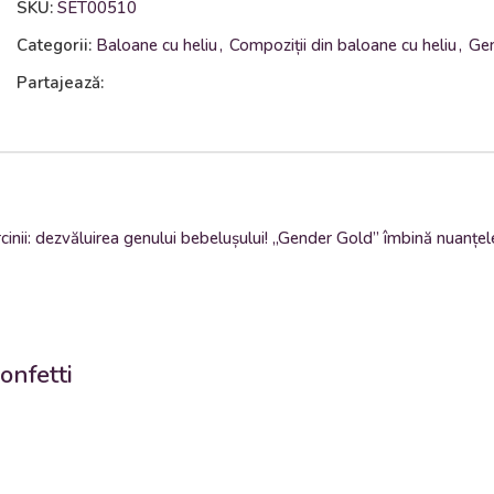
SKU:
SET00510
Categorii:
Baloane cu heliu
,
Compoziții din baloane cu heliu
,
Gen
Partajează:
inii: dezvăluirea genului bebelușului! „Gender Gold” îmbină nuanțele
onfetti