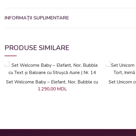
Umplut cu
confetti roz sau albastru
INFORMAȚII SUPLIMENTARE
Panglici aurii elegante pentru un efect glam
💛 Balon bubble cu text
PRODUSE SIMILARE
Balon transparent tip “bubble”
Decorat cu pene aurii
Text personalizat:
„Hello Baby”
,
„Băiețel sau fetiță?”
etc.
ADAUGĂ ÎN COȘ
Set Welcome Baby – Elefant, Nor, Bubble cu
Set Unicorn c
Text și Baloane cu Strușcă Aurie | Nr. 14
Tort, Inimă
1.290,00
MDL
🎈 2 buchete de baloane heliu
Combinație sofisticată de
baloane roz, albastre, albe și aurii
Umflate cu heliu, prinse pe greutăți
Potrivite pentru poze, decor de intrare sau colț foto