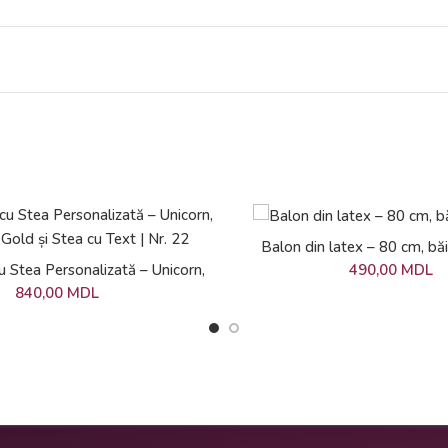
ADAUGĂ ÎN COȘ
Balon din latex – 80 cm, băi
ADAUGĂ ÎN COȘ
u Stea Personalizată – Unicorn,
490,00
MDL
 Gold și Stea cu Text | Nr. 22
840,00
MDL