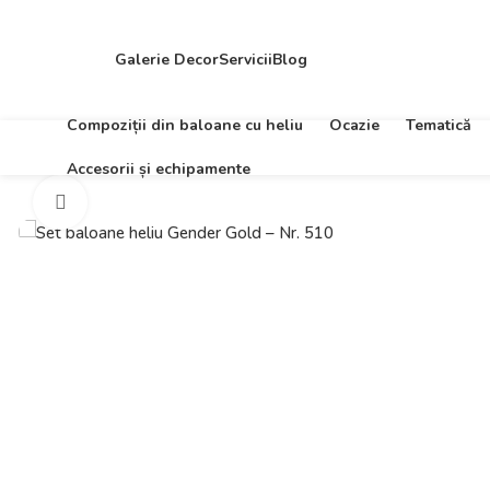
Galerie Decor
Servicii
Blog
Compoziții din baloane cu heliu
Ocazie
Tematică
Accesorii și echipamente
Click to enlarge