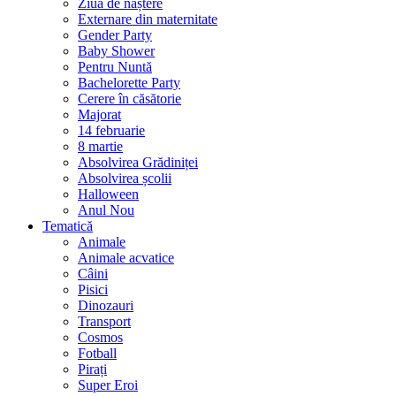
Ziua de naștere
Externare din maternitate
Gender Party
Baby Shower
Pentru Nuntă
Bachelorette Party
Cerere în căsătorie
Majorat
14 februarie
8 martie
Absolvirea Grădiniței
Absolvirea școlii
Halloween
Anul Nou
Tematică
Animale
Animale acvatice
Câini
Pisici
Dinozauri
Transport
Cosmos
Fotball
Pirați
Super Eroi