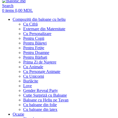
Search
0
items
0,00
MDL
Compoziții din baloane cu heliu
Cu Cifră
Externare din Maternitate
Cu Personalizare
Pentru Copii
Pentru Băieței
Pentru Fetițe
Pentru Doamne
Pentru Bărbați
Prima Zi de Naștere
Cu Animale
Cu Personaje Animate
Cu Unicorni
Burlăcite
Love
Gender Reveal Party
Cutie Surpriză cu Baloane
Baloane cu Heliu pe Tavan
Cu baloane din folie
Cu baloane din latex
Ocazie