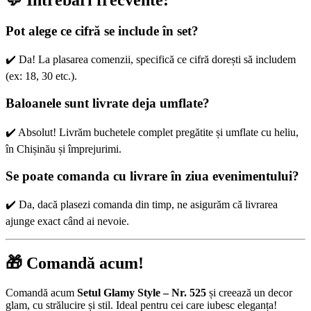
Pot alege ce cifră se include în set?
✔️ Da! La plasarea comenzii, specifică ce cifră dorești să includem
(ex: 18, 30 etc.).
Baloanele sunt livrate deja umflate?
✔️ Absolut! Livrăm buchetele complet pregătite și umflate cu heliu,
în Chișinău și împrejurimi.
Se poate comanda cu livrare în ziua evenimentului?
✔️ Da, dacă plasezi comanda din timp, ne asigurăm că livrarea
ajunge exact când ai nevoie.
🎁 Comandă acum!
Comandă acum
Setul Glamy Style – Nr. 525
și creează un decor
glam, cu strălucire și stil. Ideal pentru cei care iubesc eleganța!