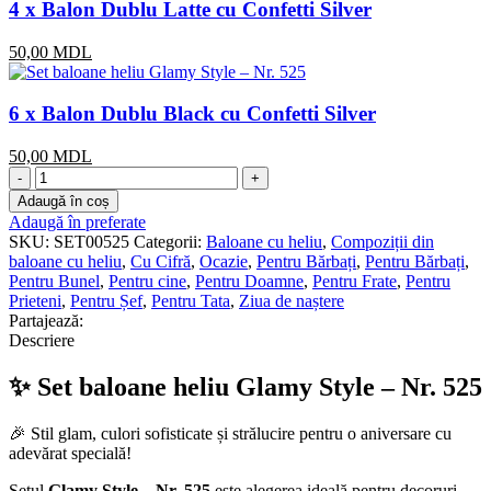
4 x Balon Dublu Latte cu Confetti Silver
50,00
MDL
6 x Balon Dublu Black cu Confetti Silver
50,00
MDL
Cantitate
Set
Adaugă în coș
baloane
Adaugă în preferate
heliu
SKU:
SET00525
Categorii:
Baloane cu heliu
,
Compoziții din
Glamy
baloane cu heliu
,
Cu Cifră
,
Ocazie
,
Pentru Bărbați
,
Pentru Bărbați
,
Style
Pentru Bunel
,
Pentru cine
,
Pentru Doamne
,
Pentru Frate
,
Pentru
–
Prieteni
,
Pentru Șef
,
Pentru Tata
,
Ziua de naștere
Nr.
Partajează:
525
Descriere
✨ Set baloane heliu Glamy Style – Nr. 525
🎉 Stil glam, culori sofisticate și strălucire pentru o aniversare cu
adevărat specială!
Setul
Glamy Style – Nr. 525
este alegerea ideală pentru decoruri