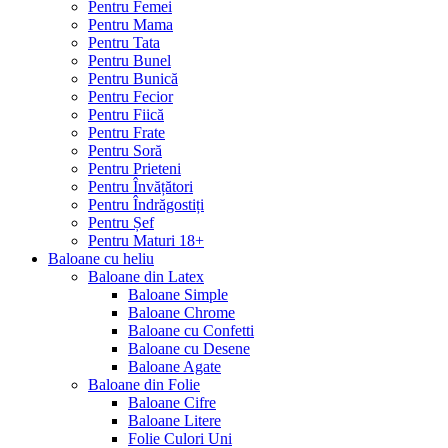
Pentru Femei
Pentru Mama
Pentru Tata
Pentru Bunel
Pentru Bunică
Pentru Fecior
Pentru Fiică
Pentru Frate
Pentru Soră
Pentru Prieteni
Pentru Învățători
Pentru Îndrăgostiți
Pentru Șef
Pentru Maturi 18+
Baloane cu heliu
Baloane din Latex
Baloane Simple
Baloane Chrome
Baloane cu Confetti
Baloane cu Desene
Baloane Agate
Baloane din Folie
Baloane Cifre
Baloane Litere
Folie Culori Uni