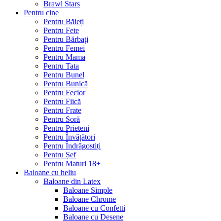
Brawl Stars
Pentru cine
Pentru Băieți
Pentru Fete
Pentru Bărbați
Pentru Femei
Pentru Mama
Pentru Tata
Pentru Bunel
Pentru Bunică
Pentru Fecior
Pentru Fiică
Pentru Frate
Pentru Soră
Pentru Prieteni
Pentru Învățători
Pentru Îndrăgostiți
Pentru Șef
Pentru Maturi 18+
Baloane cu heliu
Baloane din Latex
Baloane Simple
Baloane Chrome
Baloane cu Confetti
Baloane cu Desene