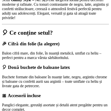
moderne și rafinate. Cu tonuri contrastante de negru, latte, argintiu și
confetti strălucitoare, creează o atmosferă festivă perfectă pentru
adulți sau adolescenți. Elegant, versatil și gata să atragă toate
privirile!
🎈 Ce conține setul?
🎉 Cifră din folie (la alegere)
Balon cifră mare, din folie, în nuanță metalică, umflat cu heliu –
perfect pentru a marca vârsta sărbătoritului.
🎈 Două buchete de baloane latex
Buchete formate din baloane în nuanțe latte, negru, argintiu chrome
și baloane cu confetti aurii sau argintii – toate umflate cu heliu și
livrate gata de petrecere.
🎀 Accesorii incluse
Panglici elegante, greutăți asortate și detalii atent pregătite pentru un
decor complet.