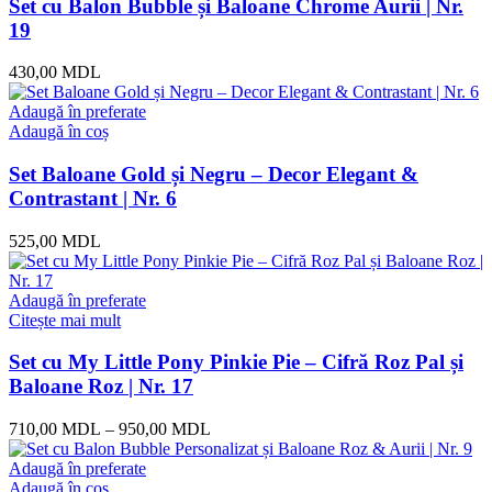
Set cu Balon Bubble și Baloane Chrome Aurii | Nr.
19
430,00
MDL
Adaugă în preferate
Adaugă în coș
Set Baloane Gold și Negru – Decor Elegant &
Contrastant | Nr. 6
525,00
MDL
Adaugă în preferate
Citește mai mult
Set cu My Little Pony Pinkie Pie – Cifră Roz Pal și
Baloane Roz | Nr. 17
710,00
MDL
–
950,00
MDL
Adaugă în preferate
Adaugă în coș