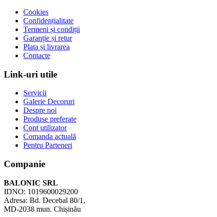
Cookies
Confidențialitate
Termeni și condiții
Garanție și retur
Plata și livrarea
Contacte
Link-uri utile
Servicii
Galerie Decoruri
Despre noi
Produse preferate
Cont utilizator
Comanda actuală
Pentru Parteneri
Companie
BALONIC SRL
IDNO: 1019600029200
Adresa: Bd. Decebal 80/1,
MD-2038 mun. Chișinău