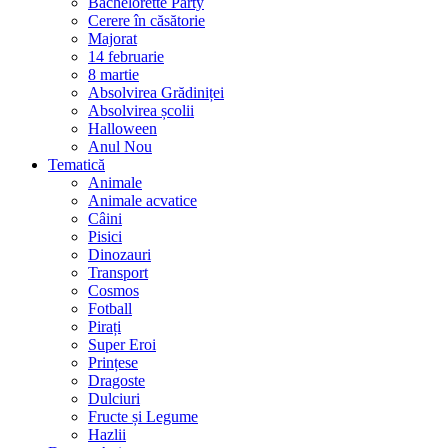
Bachelorette Party
Cerere în căsătorie
Majorat
14 februarie
8 martie
Absolvirea Grădiniței
Absolvirea școlii
Halloween
Anul Nou
Tematică
Animale
Animale acvatice
Câini
Pisici
Dinozauri
Transport
Cosmos
Fotball
Pirați
Super Eroi
Prințese
Dragoste
Dulciuri
Fructe și Legume
Hazlii