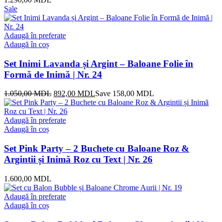
Sale
Adaugă în preferate
Adaugă în coș
Set Inimi Lavanda și Argint – Baloane Folie în
Formă de Inimă | Nr. 24
Prețul
Prețul
1.050,00
MDL
892,00
MDL
Save
158,00
MDL
inițial
curent
a
este:
fost:
892,00 MDL.
Adaugă în preferate
1.050,00 MDL.
Adaugă în coș
Set Pink Party – 2 Buchete cu Baloane Roz &
Argintii și Inimă Roz cu Text | Nr. 26
1.600,00
MDL
Adaugă în preferate
Adaugă în coș