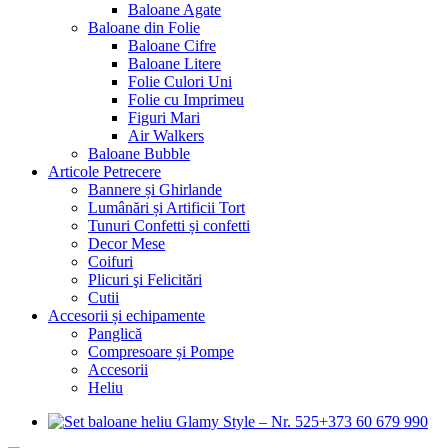
Baloane Agate
Baloane din Folie
Baloane Cifre
Baloane Litere
Folie Culori Uni
Folie cu Imprimeu
Figuri Mari
Air Walkers
Baloane Bubble
Articole Petrecere
Bannere și Ghirlande
Lumânări și Artificii Tort
Tunuri Confetti și confetti
Decor Mese
Coifuri
Plicuri şi Felicitări
Cutii
Accesorii și echipamente
Panglică
Compresoare și Pompe
Accesorii
Heliu
+373 60 679 990