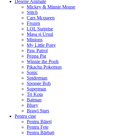
Desene Animate
Mickey & Minnie Mouse
Stitch
Cars Mcqueen
Frozen
LOL Surprise
Mașa și Ursul
Minions
My Little Pony
Paw Patrol
Peppa Pig
Winnie the Pooh
Pikachu Pokemon
Sonic
Spiderman
Sponge Bob
Superman
Tri Kota
Batman
Bluey
Brawl Stars
Pentru cine
Pentru Băieți
Pentru Fete
Pentru Bărbați