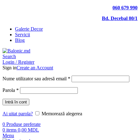
060 679 990
Bd. Decebal 80/1
Galerie Decor
Servicii
Blog
Search
Login / Register
Sign in
Create an Account
Nume utilizator sau adresă email
*
Parola
*
Intră în cont
Ai uitat parola?
Memorează alegerea
0
Produse preferate
0
items
0,00
MDL
Menu