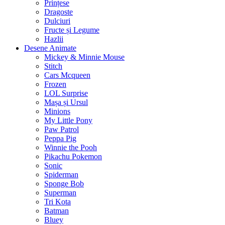
Prințese
Dragoste
Dulciuri
Fructe și Legume
Hazlii
Desene Animate
Mickey & Minnie Mouse
Stitch
Cars Mcqueen
Frozen
LOL Surprise
Mașa și Ursul
Minions
My Little Pony
Paw Patrol
Peppa Pig
Winnie the Pooh
Pikachu Pokemon
Sonic
Spiderman
Sponge Bob
Superman
Tri Kota
Batman
Bluey