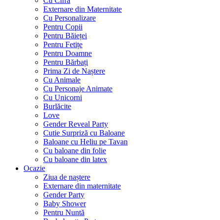
Cu Cifră
Externare din Maternitate
Cu Personalizare
Pentru Copii
Pentru Băieței
Pentru Fetițe
Pentru Doamne
Pentru Bărbați
Prima Zi de Naștere
Cu Animale
Cu Personaje Animate
Cu Unicorni
Burlăcite
Love
Gender Reveal Party
Cutie Surpriză cu Baloane
Baloane cu Heliu pe Tavan
Cu baloane din folie
Cu baloane din latex
Ocazie
Ziua de naștere
Externare din maternitate
Gender Party
Baby Shower
Pentru Nuntă