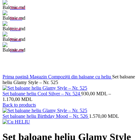
Tematică
Desene
Formă
Pentru
Culoare
Click to enlarge
Prima pagină
Magazin
Compoziții din baloane cu heliu
Set baloane
heliu Glamy Style – Nr. 525
Set baloane heliu Cool Silver – Nr. 524
930,00
MDL
–
1.170,00
MDL
Back to products
Set baloane heliu Birthday Mood – Nr. 526
1.570,00
MDL
Set baloane heliu Glamy Style