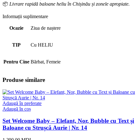
📦
Livrare rapidă baloane heliu în Chișinău și zonele apropiate.
Informații suplimentare
Ocazie
Ziua de naștere
TIP
Cu HELIU
Pentru Cine
Bărbat, Femeie
Produse similare
Adaugă în preferate
Adaugă în coș
Set Welcome Baby – Elefant, Nor, Bubble cu Text și
Baloane cu Strușcă Aurie | Nr. 14
1.290,00
MDL