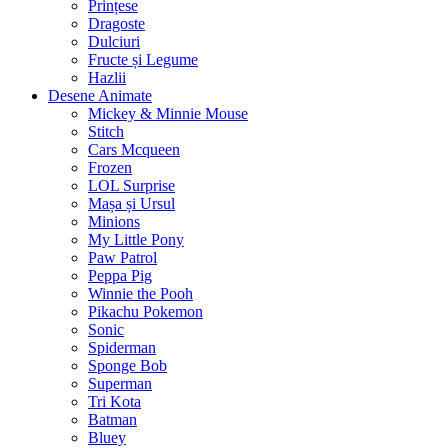
Prințese
Dragoste
Dulciuri
Fructe și Legume
Hazlii
Desene Animate
Mickey & Minnie Mouse
Stitch
Cars Mcqueen
Frozen
LOL Surprise
Mașa și Ursul
Minions
My Little Pony
Paw Patrol
Peppa Pig
Winnie the Pooh
Pikachu Pokemon
Sonic
Spiderman
Sponge Bob
Superman
Tri Kota
Batman
Bluey