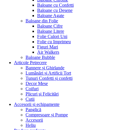
Baloane cu Confetti
Baloane cu Desene
Baloane Agate
Baloane din Folie
Baloane Cifre
Baloane Litere
Folie Culori Uni
Folie cu Imprimeu
Figuri Mari
Air Walkers
Baloane Bubble
Articole Petrecere
Bannere și Ghirlande
Lumânări și Artificii Tort
Tunuri Confetti și confetti
Decor Mese
Coifuri
Plicuri şi Felicitări
Cutii
Accesorii și echipamente
Panglică
Compresoare și Pompe
Accesorii
Heliu