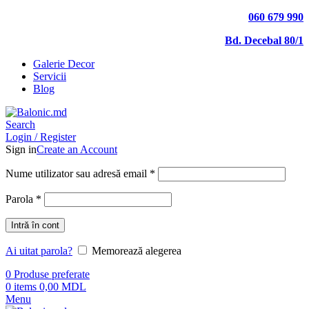
060 679 990
Bd. Decebal 80/1
Galerie Decor
Servicii
Blog
Search
Login / Register
Sign in
Create an Account
Nume utilizator sau adresă email
*
Parola
*
Intră în cont
Ai uitat parola?
Memorează alegerea
0
Produse preferate
0
items
0,00
MDL
Menu