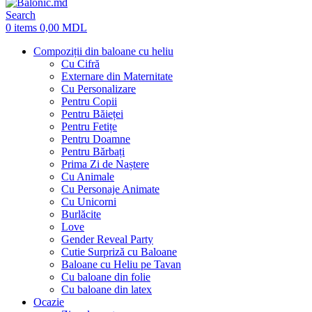
Search
0
items
0,00
MDL
Compoziții din baloane cu heliu
Cu Cifră
Externare din Maternitate
Cu Personalizare
Pentru Copii
Pentru Băieței
Pentru Fetițe
Pentru Doamne
Pentru Bărbați
Prima Zi de Naștere
Cu Animale
Cu Personaje Animate
Cu Unicorni
Burlăcite
Love
Gender Reveal Party
Cutie Surpriză cu Baloane
Baloane cu Heliu pe Tavan
Cu baloane din folie
Cu baloane din latex
Ocazie