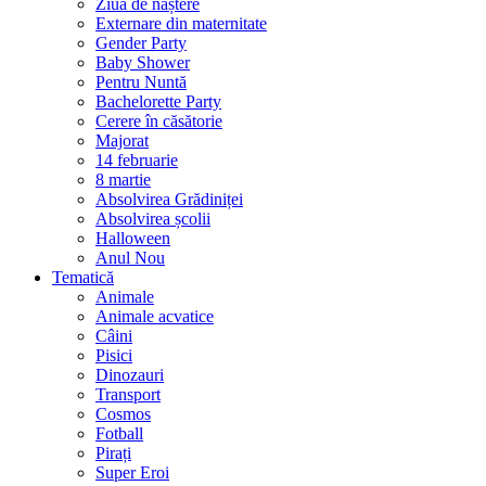
Ziua de naștere
Externare din maternitate
Gender Party
Baby Shower
Pentru Nuntă
Bachelorette Party
Cerere în căsătorie
Majorat
14 februarie
8 martie
Absolvirea Grădiniței
Absolvirea școlii
Halloween
Anul Nou
Tematică
Animale
Animale acvatice
Câini
Pisici
Dinozauri
Transport
Cosmos
Fotball
Pirați
Super Eroi