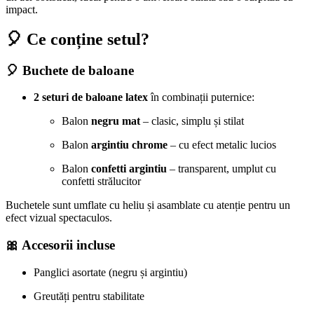
impact.
🎈 Ce conține setul?
🎈 Buchete de baloane
2 seturi de baloane latex
în combinații puternice:
Balon
negru mat
– clasic, simplu și stilat
Balon
argintiu chrome
– cu efect metalic lucios
Balon
confetti argintiu
– transparent, umplut cu
confetti strălucitor
Buchetele sunt umflate cu heliu și asamblate cu atenție pentru un
efect vizual spectaculos.
🎀 Accesorii incluse
Panglici asortate (negru și argintiu)
Greutăți pentru stabilitate