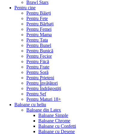
Brawl Stars
Pentru cine
Pentru Băieți
Pentru Fete
Pentru Bărbați
Pentru Femei
Pentru Mama
Pentru Tata
Pentru Bunel
Pentru Bunică
Pentru Fecior
Pentru Fiică
Pentru Frate
Pentru Soră
Pentru Prieteni
Pentru Învățători
Pentru Îndrăgostiți
Pentru Șef
Pentru Maturi 18+
Baloane cu heliu
Baloane din Latex
Baloane Simple
Baloane Chrome
Baloane cu Confetti
Baloane cu Desene