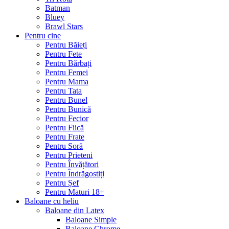
Batman
Bluey
Brawl Stars
Pentru cine
Pentru Băieți
Pentru Fete
Pentru Bărbați
Pentru Femei
Pentru Mama
Pentru Tata
Pentru Bunel
Pentru Bunică
Pentru Fecior
Pentru Fiică
Pentru Frate
Pentru Soră
Pentru Prieteni
Pentru Învățători
Pentru Îndrăgostiți
Pentru Șef
Pentru Maturi 18+
Baloane cu heliu
Baloane din Latex
Baloane Simple
Baloane Chrome