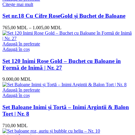
fost:
1.489,00 MDL.
Citește mai mult
1.730,00 MDL.
Set nr.18 Cu Cifre RoseGold și Buchet de Baloane
765,00
MDL
–
1.005,00
MDL
Adaugă în preferate
Adaugă în coș
Set 120 Inimi Rose Gold – Buchet cu Baloane în
Formă de Inimă | Nr. 27
9.000,00
MDL
Adaugă în preferate
Adaugă în coș
Set Baloane Inimi și Tortă – Inimi Argintii & Balon
Tort | Nr. 8
710,00
MDL