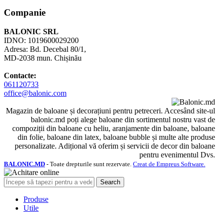
Companie
BALONIC SRL
IDNO: 1019600029200
Adresa: Bd. Decebal 80/1,
MD-2038 mun. Chișinău
Contacte:
061120733
office@balonic.com
Magazin de baloane și decorațiuni pentru petreceri. Accesând site-ul
balonic.md poți alege baloane din sortimentul nostru vast de
compoziții din baloane cu heliu, aranjamente din baloane, baloane
din folie, baloane din latex, baloane bubble și multe alte produse
personalizate. Adițional vă oferim și servicii de decor din baloane
pentru evenimentul Dvs.
BALONIC.MD
- Toate drepturile sunt rezervate.
Creat de Empreus Software.
Search
Produse
Utile