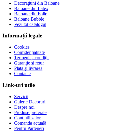
Decorațiuni din Baloane
Baloane din Latex
Baloane din Folie
Baloane Bubble
Vezi tot catalogul
Informații legale
Cookies
Confidențialitate
Termeni și condiții
Garanție și retur
Plata și livrarea
Contacte
Link-uri utile
Servicii
Galerie Decoruri
Despre noi
Produse preferate
Cont utilizator
Comanda actuală
Pentru Parteneri