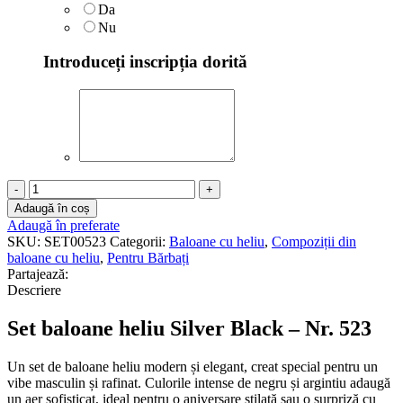
Da
Nu
Introduceți inscripția dorită
Cantitate
Set
Adaugă în coș
baloane
Adaugă în preferate
heliu
SKU:
SET00523
Categorii:
Baloane cu heliu
,
Compoziții din
Silver
baloane cu heliu
,
Pentru Bărbați
Black
Partajează:
–
Descriere
Nr.
523
Set baloane heliu Silver Black – Nr. 523
Un set de baloane heliu modern și elegant, creat special pentru un
vibe masculin și rafinat. Culorile intense de negru și argintiu adaugă
un aer sofisticat, ideal pentru o aniversare stilată sau o surpriză cu