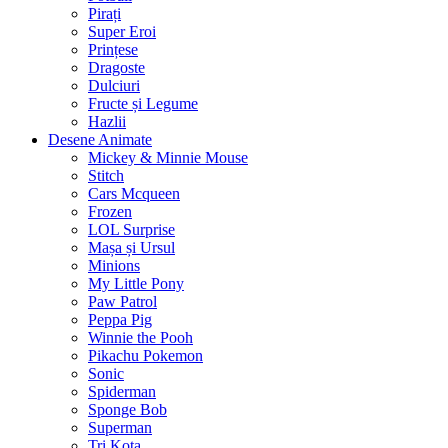
Pirați
Super Eroi
Prințese
Dragoste
Dulciuri
Fructe și Legume
Hazlii
Desene Animate
Mickey & Minnie Mouse
Stitch
Cars Mcqueen
Frozen
LOL Surprise
Mașa și Ursul
Minions
My Little Pony
Paw Patrol
Peppa Pig
Winnie the Pooh
Pikachu Pokemon
Sonic
Spiderman
Sponge Bob
Superman
Tri Kota