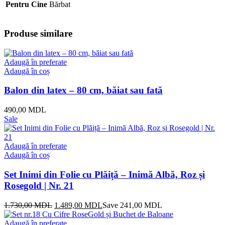
Pentru Cine
Bărbat
Produse similare
Adaugă în preferate
Adaugă în coș
Balon din latex – 80 cm, băiat sau fată
490,00
MDL
Sale
Adaugă în preferate
Adaugă în coș
Set Inimi din Folie cu Plăiță – Inimă Albă, Roz și
Rosegold | Nr. 21
Prețul
Prețul
1.730,00
MDL
1.489,00
MDL
Save
241,00
MDL
inițial
curent
a
este:
Adaugă în preferate