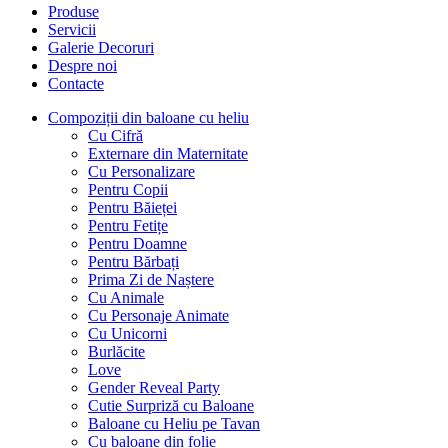
Produse
Servicii
Galerie Decoruri
Despre noi
Contacte
Compoziții din baloane cu heliu
Cu Cifră
Externare din Maternitate
Cu Personalizare
Pentru Copii
Pentru Băieței
Pentru Fetițe
Pentru Doamne
Pentru Bărbați
Prima Zi de Naștere
Cu Animale
Cu Personaje Animate
Cu Unicorni
Burlăcite
Love
Gender Reveal Party
Cutie Surpriză cu Baloane
Baloane cu Heliu pe Tavan
Cu baloane din folie