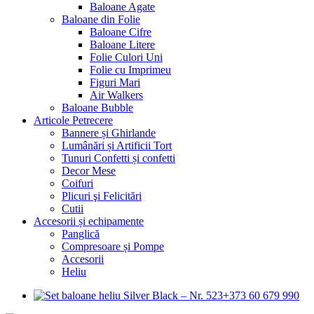
Baloane Agate
Baloane din Folie
Baloane Cifre
Baloane Litere
Folie Culori Uni
Folie cu Imprimeu
Figuri Mari
Air Walkers
Baloane Bubble
Articole Petrecere
Bannere și Ghirlande
Lumânări și Artificii Tort
Tunuri Confetti și confetti
Decor Mese
Coifuri
Plicuri şi Felicitări
Cutii
Accesorii și echipamente
Panglică
Compresoare și Pompe
Accesorii
Heliu
+373 60 679 990