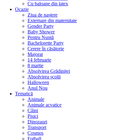
Cu baloane din latex
Ocazie
Ziua de naștere
Externare din maternitate
Gender Party
Baby Shower
Pentru Nuntă
Bachelorette Party
Cerere în căsătorie
Majorat
14 februarie
8 martie
Absolvirea Grădiniței
Absolvirea școlii
Halloween
Anul Nou
Tematică
Animale
Animale acvatice
Câini
Pisici
Dinozauri
Transport
Cosmos
Fotball