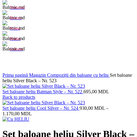
Tematică
Desene
Formă
Pentru
Culoare
Click to enlarge
Prima pagină
Magazin
Compoziții din baloane cu heliu
Set baloane
heliu Silver Black – Nr. 523
Set baloane heliu Batman Style – Nr. 522
695,00
MDL
Back to products
Set baloane heliu Cool Silver – Nr. 524
930,00
MDL
–
1.170,00
MDL
Set baloane heliu Silver Black –