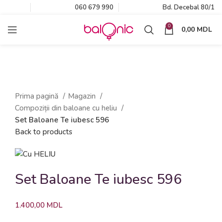
060 679 990
Bd. Decebal 80/1
0
0,00
MDL
Click to enlarge
Prima pagină
Magazin
Compoziții din baloane cu heliu
Set Baloane Te iubesc 596
Back to products
Set Baloane Te iubesc 596
1.400,00
MDL