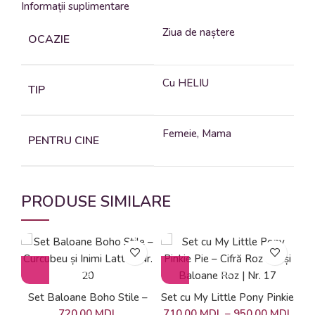
Informații suplimentare
Ziua de naștere
OCAZIE
Cu HELIU
TIP
Femeie, Mama
PENTRU CINE
PRODUSE SIMILARE
Set Baloane Boho Stile –
Set cu My Little Pony Pinkie
Se
Curcubeu și Inimi Latte | Nr.
Pie – Cifră Roz Pal și
In
720,00
MDL
710,00
MDL
–
950,00
MDL