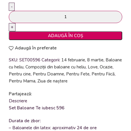
ADAUGĂ ÎN COȘ
Adaugă în preferate
SKU:
SET00596
Categorii:
14 februarie
,
8 martie
,
Baloane
cu heliu
,
Compoziții din baloane cu heliu
,
Love
,
Ocazie
,
Pentru cine
,
Pentru Doamne
,
Pentru Fete
,
Pentru Fiică
,
Pentru Mama
,
Ziua de naștere
Partajează:
Descriere
Set Baloane Te iubesc 596
Durata de zbor:
– Baloanele din latex: aproximativ
24 de ore