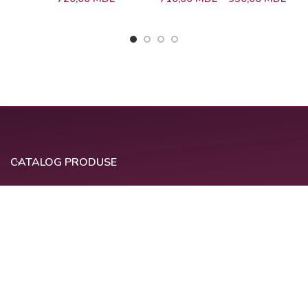
20
Baloane Roz | Nr. 17
CATALOG PRODUSE
INFORMAȚII LEGALE
LINK-URI UTILE
COMPANIE