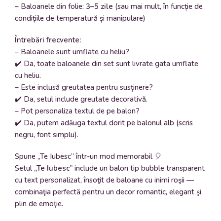
– Baloanele din folie:
3–5 zile
(sau mai mult, în funcție de
condițiile de temperatură și manipulare)
Întrebări frecvente:
– Baloanele sunt umflate cu heliu?
✔️ Da, toate baloanele din set sunt livrate gata umflate
cu heliu.
– Este inclusă greutatea pentru susținere?
✔️ Da, setul include greutate decorativă.
– Pot personaliza textul de pe balon?
✔️ Da, putem adăuga textul dorit pe balonul alb (scris
negru, font simplu).
Spune „Te Iubesc” într-un mod memorabil 🎈
Setul
„Te Iubesc”
include un balon tip bubble transparent
cu text personalizat, însoţit de baloane cu inimi roşii —
combinaţia perfectă pentru un decor romantic, elegant şi
plin de emoţie.