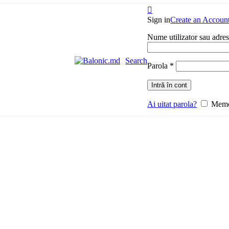
Sign in
Create an Accoun
Nume utilizator sau adre
Search
Parola
*
Intră în cont
Ai uitat parola?
Memo