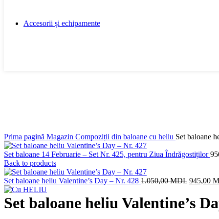
Plicuri şi Felicitări
Cutii
Accesorii și echipamente
Panglică
Compresoare și Pompe
Accesorii
Heliu
Sale
Click to enlarge
Prima pagină
Magazin
Compoziții din baloane cu heliu
Set baloane h
Set baloane 14 Februarie – Set Nr. 425, pentru Ziua Îndrăgostiților
95
Back to products
Prețul
Set baloane heliu Valentine’s Day – Nr. 428
1.050,00
MDL
945,00
M
inițial
a
Set baloane heliu Valentine’s Da
fost:
1.050,00