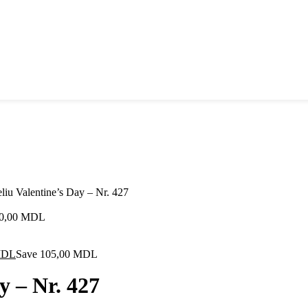
eliu Valentine’s Day – Nr. 427
0,00
MDL
Prețul
DL
Save
105,00
MDL
curent
este:
y – Nr. 427
945,00 MDL.
 MDL.