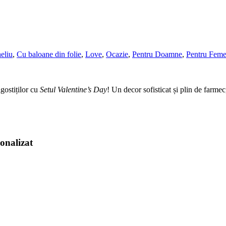
eliu
,
Cu baloane din folie
,
Love
,
Ocazie
,
Pentru Doamne
,
Pentru Feme
gostiților cu
Setul Valentine’s Day
!
Un decor sofisticat și plin de farme
onalizat