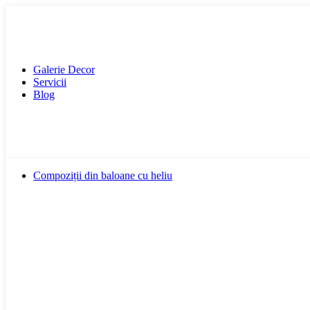
Galerie Decor
Servicii
Blog
Compoziții din baloane cu heliu
Cu Cifră
Externare din Maternitate
Cu Personalizare
Pentru Copii
Pentru Băieței
Pentru Fetițe
Pentru Doamne
Pentru Bărbați
Prima Zi de Naștere
Cu Animale