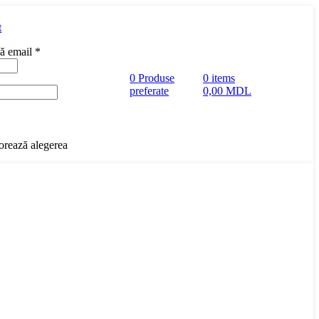
t
să email
*
0
Produse
0
items
preferate
0,00
MDL
rează alegerea