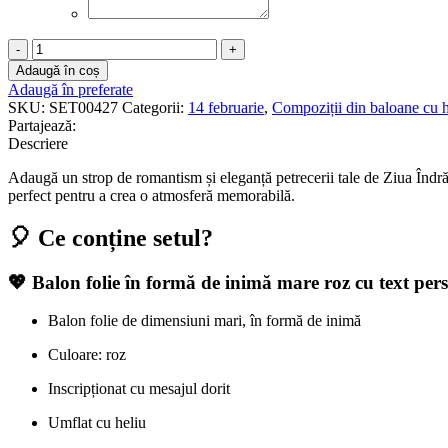
Cantitate
Set
Adaugă în coș
baloane
Adaugă în preferate
heliu
SKU:
SET00427
Categorii:
14 februarie
,
Compoziții din baloane cu h
Valentine’s
Partajează:
Day
Descriere
–
Nr.
Adaugă un strop de romantism și eleganță petrecerii tale de Ziua Îndră
427
perfect pentru a crea o atmosferă memorabilă.
🎈 Ce conține setul?
💖 Balon folie în formă de inimă mare roz cu text pers
Balon folie de dimensiuni mari, în formă de inimă
Culoare: roz
Inscripționat cu mesajul dorit
Umflat cu heliu