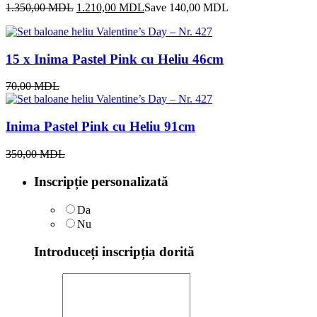
Prețul
Prețul
1.350,00
MDL
1.210,00
MDL
Save
140,00
MDL
inițial
curent
a
este:
fost:
1.210,00 MDL.
15 x Inima Pastel Pink cu Heliu 46cm
1.350,00 MDL.
70,00
MDL
Inima Pastel Pink cu Heliu 91cm
350,00
MDL
Inscripție personalizată
Da
Nu
Introduceți inscripția dorită