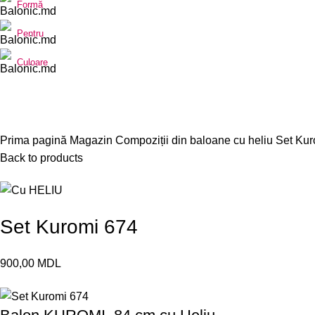
Formă
Pentru
Culoare
New
Click to enlarge
Prima pagină
Magazin
Compoziții din baloane cu heliu
Set Kur
Back to products
Set Kuromi 674
900,00
MDL