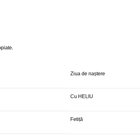
opiate.
Ziua de naștere
Cu HELIU
Fetiță