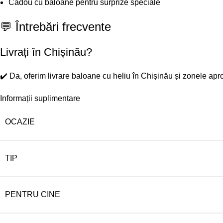
Cadou cu baloane pentru surprize speciale
💬 Întrebări frecvente​
Livrați în Chișinău?
✔️
Da, oferim livrare baloane cu heliu în Chișinău și zonele apr
Informații suplimentare
OCAZIE
TIP
PENTRU CINE