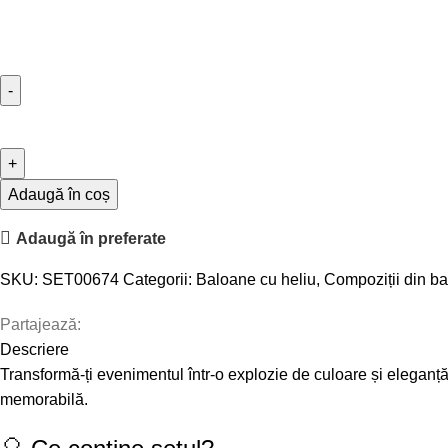
Cantitate
Set
Kuromi
674
Adaugă în coș
Adaugă în preferate
SKU:
SET00674
Categorii:
Baloane cu heliu
,
Compoziții din ba
Partajează:
Descriere
Transformă-ți evenimentul într-o explozie de culoare și eleganț
memorabilă.