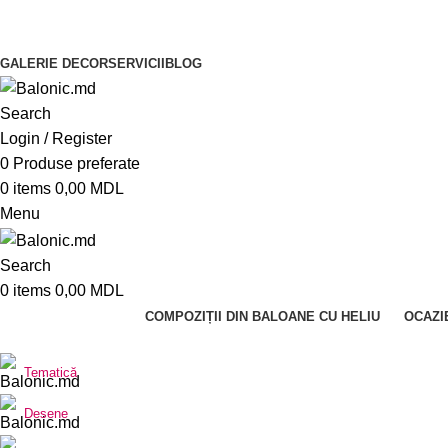
GALERIE DECOR
SERVICII
BLOG
Search
Login / Register
0
Produse preferate
0
items
0,00
MDL
Menu
Search
0
items
0,00
MDL
COMPOZIȚII DIN BALOANE CU HELIU
OCAZI
Tematică
Desene