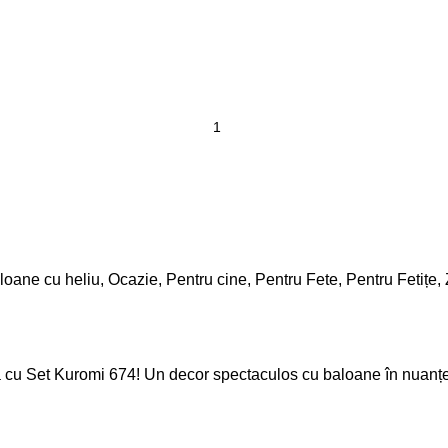
loane cu heliu
,
Ocazie
,
Pentru cine
,
Pentru Fete
,
Pentru Fetițe
,
ă cu Set Kuromi 674!
Un decor spectaculos cu baloane în nuanțe d