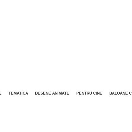
E
TEMATICĂ
DESENE ANIMATE
PENTRU CINE
BALOANE C