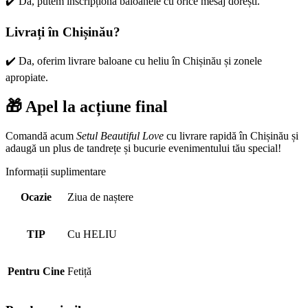
✔️
Da, putem inscripționa baloanele cu orice mesaj dorești.
Livrați în Chișinău?
✔️
Da, oferim livrare baloane cu heliu în Chișinău și zonele
apropiate.
🎁 Apel la acțiune final
Comandă acum
Setul Beautiful Love
cu livrare rapidă în Chișinău și
adaugă un plus de tandrețe și bucurie evenimentului tău special!
Informații suplimentare
Ocazie
Ziua de naștere
TIP
Cu HELIU
Pentru Cine
Fetiță