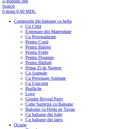
Search
0
items
0,00
MDL
Compoziții din baloane cu heliu
Cu Cifră
Externare din Maternitate
Cu Personalizare
Pentru Copii
Pentru Băieței
Pentru Fetițe
Pentru Doamne
Pentru Bărbați
Prima Zi de Naștere
Cu Animale
Cu Personaje Animate
Cu Unicorni
Burlăcite
Love
Gender Reveal Party
Cutie Surpriză cu Baloane
Baloane cu Heliu pe Tavan
Cu baloane din folie
Cu baloane din latex
Ocazie