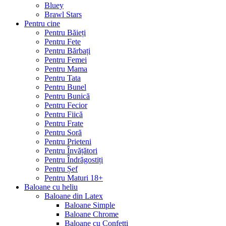
Bluey
Brawl Stars
Pentru cine
Pentru Băieți
Pentru Fete
Pentru Bărbați
Pentru Femei
Pentru Mama
Pentru Tata
Pentru Bunel
Pentru Bunică
Pentru Fecior
Pentru Fiică
Pentru Frate
Pentru Soră
Pentru Prieteni
Pentru Învățători
Pentru Îndrăgostiți
Pentru Șef
Pentru Maturi 18+
Baloane cu heliu
Baloane din Latex
Baloane Simple
Baloane Chrome
Baloane cu Confetti