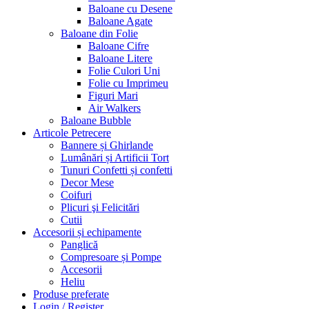
Baloane cu Desene
Baloane Agate
Baloane din Folie
Baloane Cifre
Baloane Litere
Folie Culori Uni
Folie cu Imprimeu
Figuri Mari
Air Walkers
Baloane Bubble
Articole Petrecere
Bannere și Ghirlande
Lumânări și Artificii Tort
Tunuri Confetti și confetti
Decor Mese
Coifuri
Plicuri şi Felicitări
Cutii
Accesorii și echipamente
Panglică
Compresoare și Pompe
Accesorii
Heliu
Produse preferate
Login / Register