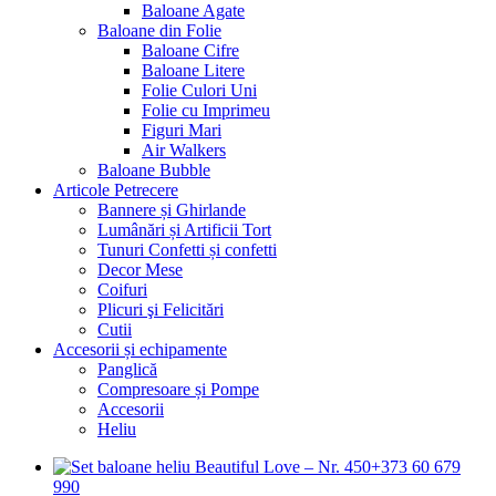
Baloane Agate
Baloane din Folie
Baloane Cifre
Baloane Litere
Folie Culori Uni
Folie cu Imprimeu
Figuri Mari
Air Walkers
Baloane Bubble
Articole Petrecere
Bannere și Ghirlande
Lumânări și Artificii Tort
Tunuri Confetti și confetti
Decor Mese
Coifuri
Plicuri şi Felicitări
Cutii
Accesorii și echipamente
Panglică
Compresoare și Pompe
Accesorii
Heliu
+373 60 679
990