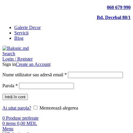
060 679 990
Bd. Decebal 80/1
Galerie Decor
Servicii
Blog
Search
Login / Register
Sign in
Create an Account
Nume utilizator sau adresă email
*
Parola
*
Intră în cont
Ai uitat parola?
Memorează alegerea
0
Produse preferate
0
items
0,00
MDL
Menu