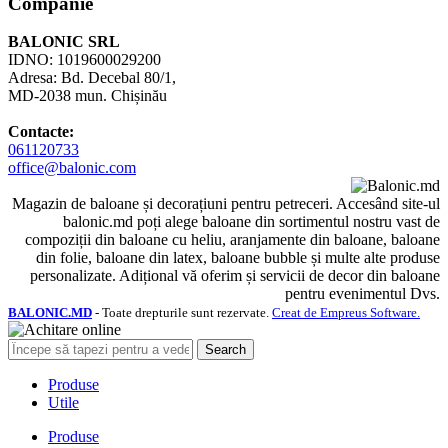
Companie
BALONIC SRL
IDNO: 1019600029200
Adresa: Bd. Decebal 80/1,
MD-2038 mun. Chișinău
Contacte:
061120733
office@balonic.com
Magazin de baloane și decorațiuni pentru petreceri. Accesând site-ul
balonic.md poți alege baloane din sortimentul nostru vast de
compoziții din baloane cu heliu, aranjamente din baloane, baloane
din folie, baloane din latex, baloane bubble și multe alte produse
personalizate. Adițional vă oferim și servicii de decor din baloane
pentru evenimentul Dvs.
BALONIC.MD
- Toate drepturile sunt rezervate.
Creat de Empreus Software.
Search
Produse
Utile
Produse