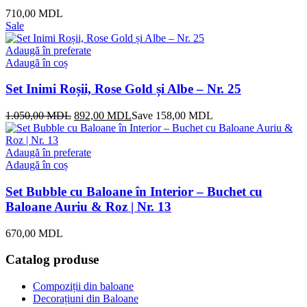
710,00
MDL
Sale
Adaugă în preferate
Adaugă în coș
Set Inimi Roșii, Rose Gold și Albe – Nr. 25
Prețul
Prețul
1.050,00
MDL
892,00
MDL
Save
158,00
MDL
inițial
curent
a
este:
fost:
892,00 MDL.
Adaugă în preferate
1.050,00 MDL.
Adaugă în coș
Set Bubble cu Baloane în Interior – Buchet cu
Baloane Auriu & Roz | Nr. 13
670,00
MDL
Catalog produse
Compoziții din baloane
Decorațiuni din Baloane