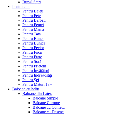
Brawl Stars
Pentru cine
Pentru Băieți
Pentru Fete
Pentru Bărbați
Pentru Femei
Pentru Mama
Pentru Tata
Pentru Bunel
Pentru Bunică
Pentru Fecior
Pentru Fiică
Pentru Frate
Pentru Soră
Pentru Prieteni
Pentru Învățători
Pentru Îndrăgostiți
Pentru Șef
Pentru Maturi 18+
Baloane cu heliu
Baloane din Latex
Baloane Simple
Baloane Chrome
Baloane cu Confetti
Baloane cu Desene