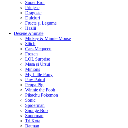
Super Eroi
Prințese
Dragoste
Dulciuri
Fructe și Legume
Hazlii
Desene Animate
Mickey & Minnie Mouse
Stitch
Cars Mcqueen
Frozen
LOL Surprise
Mașa și Ursul
Minions
My Little Pony
Paw Patrol
Peppa Pig
Winnie the Pooh
Pikachu Pokemon
Sonic
Spiderman
Sponge Bob
Superman
Tri Kota
Batman