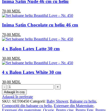
Inima Satin Nude 46 cm cu heliu
70,00
MDL
Inima Satin Chocolate cu heliu 46 cm
70,00
MDL
4 x Balon Latex Latte 30 cm
30,00
MDL
4 x Balon Latex White 30 cm
30,00
MDL
Cantitate
Set
Adaugă în coș
baloane
Adaugă în preferate
heliu
SKU:
SET00450
Categorii:
Baby Shower
,
Baloane cu heliu
,
Beautiful
Compoziții din baloane cu heliu
,
Externare din Maternitate
,
Love
Externare din maternitate
,
Ocazie
,
Pentru cine
,
Pentru Fete
,
Pentru