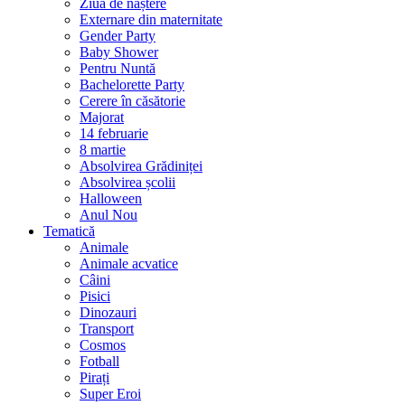
Ziua de naștere
Externare din maternitate
Gender Party
Baby Shower
Pentru Nuntă
Bachelorette Party
Cerere în căsătorie
Majorat
14 februarie
8 martie
Absolvirea Grădiniței
Absolvirea școlii
Halloween
Anul Nou
Tematică
Animale
Animale acvatice
Câini
Pisici
Dinozauri
Transport
Cosmos
Fotball
Pirați
Super Eroi