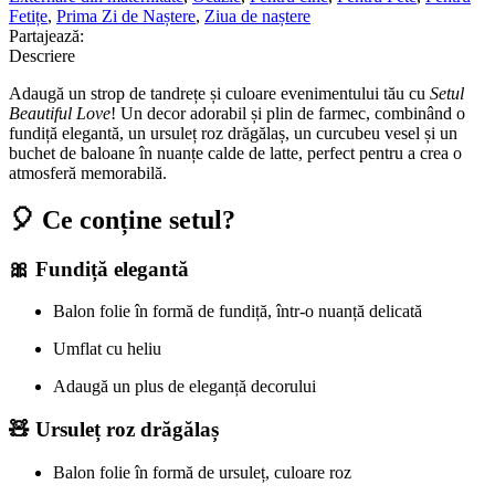
–
Fetițe
,
Prima Zi de Naștere
,
Ziua de naștere
Nr.
Partajează:
450
Descriere
Adaugă un strop de tandrețe și culoare evenimentului tău cu
Setul
Beautiful Love
!
Un decor adorabil și plin de farmec, combinând o
fundiță elegantă, un ursuleț roz drăgălaș, un curcubeu vesel și un
buchet de baloane în nuanțe calde de latte, perfect pentru a crea o
atmosferă memorabilă.
🎈 Ce conține setul?
🎀 Fundiță elegantă
Balon folie în formă de fundiță, într-o nuanță delicată
Umflat cu heliu
Adaugă un plus de eleganță decorului
🧸 Ursuleț roz drăgălaș
Balon folie în formă de ursuleț, culoare roz