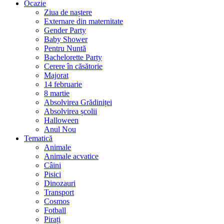
Ocazie
Ziua de naștere
Externare din maternitate
Gender Party
Baby Shower
Pentru Nuntă
Bachelorette Party
Cerere în căsătorie
Majorat
14 februarie
8 martie
Absolvirea Grădiniței
Absolvirea școlii
Halloween
Anul Nou
Tematică
Animale
Animale acvatice
Câini
Pisici
Dinozauri
Transport
Cosmos
Fotball
Pirați