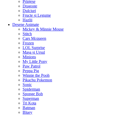
Prințese
Dragoste
Dulciuri
Fructe și Legume
Hazlii
Desene Animate
Mickey & Minnie Mouse
Stitch
Cars Mcqueen
Frozen
LOL Surprise
Mașa și Ursul
Minions
My Little Pony
Paw Patrol
Peppa Pig
Winnie the Pooh
Pikachu Pokemon
Sonic
Spiderman
Sponge Bob
Superman
Tri Kota
Batman
Bluey