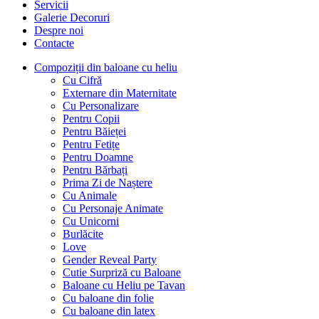
Servicii
Galerie Decoruri
Despre noi
Contacte
Compoziții din baloane cu heliu
Cu Cifră
Externare din Maternitate
Cu Personalizare
Pentru Copii
Pentru Băieței
Pentru Fetițe
Pentru Doamne
Pentru Bărbați
Prima Zi de Naștere
Cu Animale
Cu Personaje Animate
Cu Unicorni
Burlăcite
Love
Gender Reveal Party
Cutie Surpriză cu Baloane
Baloane cu Heliu pe Tavan
Cu baloane din folie
Cu baloane din latex