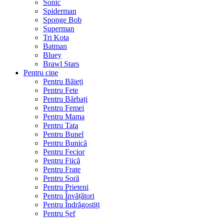
Sonic
Spiderman
Sponge Bob
Superman
Tri Kota
Batman
Bluey
Brawl Stars
Pentru cine
Pentru Băieți
Pentru Fete
Pentru Bărbați
Pentru Femei
Pentru Mama
Pentru Tata
Pentru Bunel
Pentru Bunică
Pentru Fecior
Pentru Fiică
Pentru Frate
Pentru Soră
Pentru Prieteni
Pentru Învățători
Pentru Îndrăgostiți
Pentru Șef