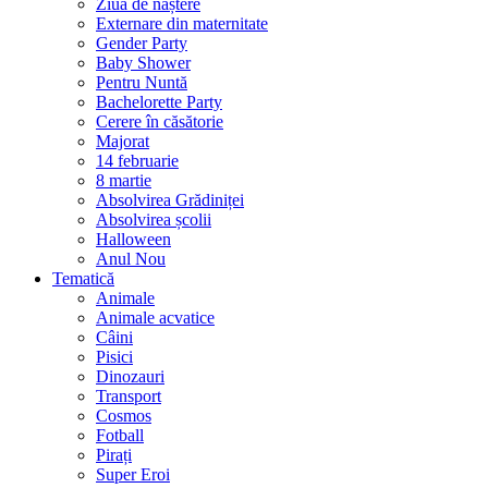
Ziua de naștere
Externare din maternitate
Gender Party
Baby Shower
Pentru Nuntă
Bachelorette Party
Cerere în căsătorie
Majorat
14 februarie
8 martie
Absolvirea Grădiniței
Absolvirea școlii
Halloween
Anul Nou
Tematică
Animale
Animale acvatice
Câini
Pisici
Dinozauri
Transport
Cosmos
Fotball
Pirați
Super Eroi