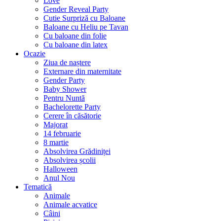
Love
Gender Reveal Party
Cutie Surpriză cu Baloane
Baloane cu Heliu pe Tavan
Cu baloane din folie
Cu baloane din latex
Ocazie
Ziua de naștere
Externare din maternitate
Gender Party
Baby Shower
Pentru Nuntă
Bachelorette Party
Cerere în căsătorie
Majorat
14 februarie
8 martie
Absolvirea Grădiniței
Absolvirea școlii
Halloween
Anul Nou
Tematică
Animale
Animale acvatice
Câini