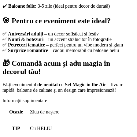
✔️
Baloane folie:
3-5 zile (ideal pentru decor de durată)
🎯 Pentru ce eveniment este ideal?
✅
Aniversări adulți
– un decor sofisticat și festiv
✅
Nunti & botezuri
– un accent strălucitor în fotografie
✅
Petreceri tematice
– perfect pentru un vibe modern și glam
✅
Surprize romantice
– cadou memorabil cu baloane heliu
🎁 Comandă acum și adu magia în
decorul tău!
Fă-ți evenimentul
de neuitat
cu
Set Magic in the Air
– livrare
rapidă, baloane de calitate și un design care impresionează!
Informații suplimentare
Ocazie
Ziua de naștere
TIP
Cu HELIU