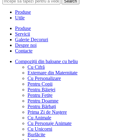
Search
Produse
Utile
Produse
Servicii
Galerie Decoruri
Despre noi
Contacte
Compoziții din baloane cu heliu
Cu Cifră
Externare din Maternitate
Cu Personalizare
Pentru Copii
Pentru Băieței
Pentru Fetițe
Pentru Doamne
Pentru Bărbați
Prima Zi de Naștere
Cu Animale
Cu Personaje Animate
Cu Unicorni
Burlăcite