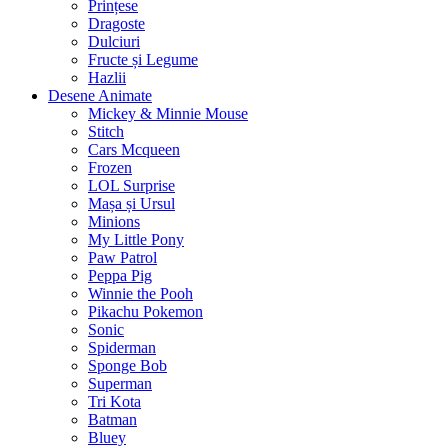
Prințese
Dragoste
Dulciuri
Fructe și Legume
Hazlii
Desene Animate
Mickey & Minnie Mouse
Stitch
Cars Mcqueen
Frozen
LOL Surprise
Mașa și Ursul
Minions
My Little Pony
Paw Patrol
Peppa Pig
Winnie the Pooh
Pikachu Pokemon
Sonic
Spiderman
Sponge Bob
Superman
Tri Kota
Batman
Bluey