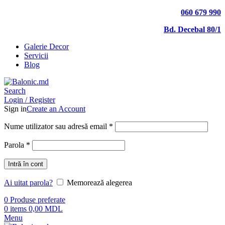
060 679 990
Bd. Decebal 80/1
Galerie Decor
Servicii
Blog
Search
Login / Register
Sign in
Create an Account
Nume utilizator sau adresă email
*
Parola
*
Intră în cont
Ai uitat parola?
Memorează alegerea
0
Produse preferate
0
items
0,00
MDL
Menu