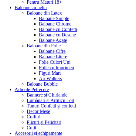
Pentru Maturi 18+
Baloane cu heliu
Baloane din Latex
Baloane Simple
Baloane Chrome
Baloane cu Confetti
Baloane cu Desene
Baloane Agate
Baloane din Folie
Baloane Cifre
Baloane Litere
Folie Culori Uni
Folie cu Imprimeu
Figuri Mari
Air Walkers
Baloane Bubble
Articole Petrecere
Bannere și Ghirlande
Lumânări și Artificii Tort
Tunuri Confetti și confetti
Decor Mese
Coifuri
Plicuri şi Felicitări
Cutii
Accesorii și echipamente