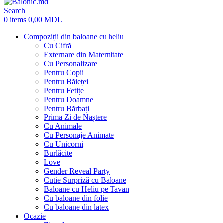
Search
0
items
0,00
MDL
Compoziții din baloane cu heliu
Cu Cifră
Externare din Maternitate
Cu Personalizare
Pentru Copii
Pentru Băieței
Pentru Fetițe
Pentru Doamne
Pentru Bărbați
Prima Zi de Naștere
Cu Animale
Cu Personaje Animate
Cu Unicorni
Burlăcite
Love
Gender Reveal Party
Cutie Surpriză cu Baloane
Baloane cu Heliu pe Tavan
Cu baloane din folie
Cu baloane din latex
Ocazie