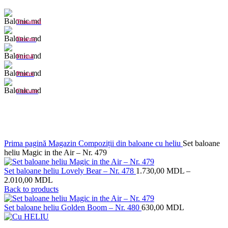
Tematică
Desene
Formă
Pentru
Culoare
Click to enlarge
Prima pagină
Magazin
Compoziții din baloane cu heliu
Set baloane
heliu Magic in the Air – Nr. 479
Set baloane heliu Lovely Bear – Nr. 478
1.730,00
MDL
–
2.010,00
MDL
Back to products
Set baloane heliu Golden Boom – Nr. 480
630,00
MDL