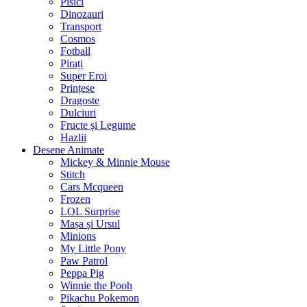
Pisici
Dinozauri
Transport
Cosmos
Fotball
Pirați
Super Eroi
Prințese
Dragoste
Dulciuri
Fructe și Legume
Hazlii
Desene Animate
Mickey & Minnie Mouse
Stitch
Cars Mcqueen
Frozen
LOL Surprise
Mașa și Ursul
Minions
My Little Pony
Paw Patrol
Peppa Pig
Winnie the Pooh
Pikachu Pokemon