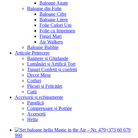
Baloane Agate
Baloane din Folie
Baloane Cifre
Baloane Litere
Folie Culori Uni
Folie cu Imprimeu
Figuri Mari
Air Walkers
Baloane Bubble
Articole Petrecere
Bannere și Ghirlande
Lumânări și Artificii Tort
Tunuri Confetti și confetti
Decor Mese
Coifuri
Plicuri şi Felicitări
Cutii
Accesorii și echipamente
Panglică
Compresoare și Pompe
Accesorii
Heliu
+373 60 679
990