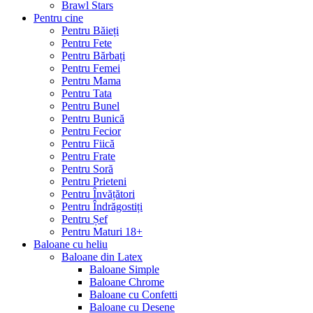
Brawl Stars
Pentru cine
Pentru Băieți
Pentru Fete
Pentru Bărbați
Pentru Femei
Pentru Mama
Pentru Tata
Pentru Bunel
Pentru Bunică
Pentru Fecior
Pentru Fiică
Pentru Frate
Pentru Soră
Pentru Prieteni
Pentru Învățători
Pentru Îndrăgostiți
Pentru Șef
Pentru Maturi 18+
Baloane cu heliu
Baloane din Latex
Baloane Simple
Baloane Chrome
Baloane cu Confetti
Baloane cu Desene