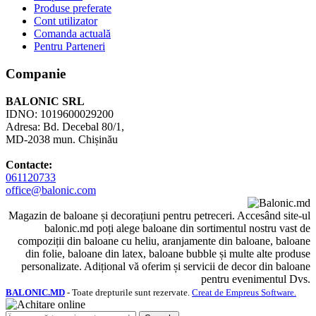
Produse preferate
Cont utilizator
Comanda actuală
Pentru Parteneri
Companie
BALONIC SRL
IDNO: 1019600029200
Adresa: Bd. Decebal 80/1,
MD-2038 mun. Chișinău
Contacte:
061120733
office@balonic.com
Magazin de baloane și decorațiuni pentru petreceri. Accesând site-ul
balonic.md poți alege baloane din sortimentul nostru vast de
compoziții din baloane cu heliu, aranjamente din baloane, baloane
din folie, baloane din latex, baloane bubble și multe alte produse
personalizate. Adițional vă oferim și servicii de decor din baloane
pentru evenimentul Dvs.
BALONIC.MD
- Toate drepturile sunt rezervate.
Creat de Empreus Software.