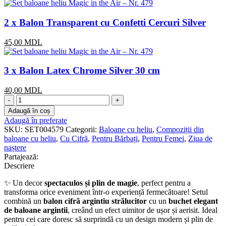
2 x Balon Transparent cu Confetti Cercuri Silver
45,00
MDL
3 x Balon Latex Chrome Silver 30 cm
40,00
MDL
Cantitate
Set
Adaugă în coș
baloane
Adaugă în preferate
heliu
SKU:
SET004579
Categorii:
Baloane cu heliu
,
Compoziții din
Magic
baloane cu heliu
,
Cu Cifră
,
Pentru Bărbați
,
Pentru Femei
,
Ziua de
in
naștere
the
Partajează:
Air
Descriere
–
Nr.
✨ Un decor
spectaculos și plin de magie
, perfect pentru a
479
transforma orice eveniment într-o experiență fermecătoare! Setul
combină un
balon cifră argintiu strălucitor
cu un
buchet elegant
de baloane argintii
, creând un efect uimitor de ușor și aerisit. Ideal
pentru cei care doresc să surprindă cu un design modern și plin de