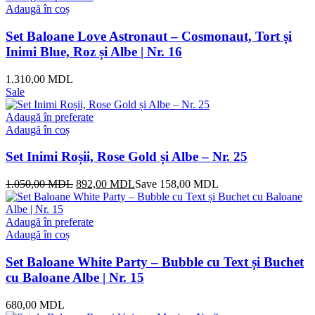
Adaugă în coș
Set Baloane Love Astronaut – Cosmonaut, Tort și
Inimi Blue, Roz și Albe | Nr. 16
1.310,00
MDL
Sale
Adaugă în preferate
Adaugă în coș
Set Inimi Roșii, Rose Gold și Albe – Nr. 25
Prețul
Prețul
1.050,00
MDL
892,00
MDL
Save
158,00
MDL
inițial
curent
a
este:
fost:
892,00 MDL.
Adaugă în preferate
1.050,00 MDL.
Adaugă în coș
Set Baloane White Party – Bubble cu Text și Buchet
cu Baloane Albe | Nr. 15
680,00
MDL