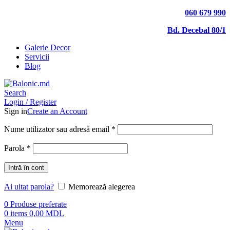
060 679 990
Bd. Decebal 80/1
Galerie Decor
Servicii
Blog
Search
Login / Register
Sign in
Create an Account
Nume utilizator sau adresă email
*
Parola
*
Intră în cont
Ai uitat parola?
Memorează alegerea
0
Produse preferate
0
items
0,00
MDL
Menu