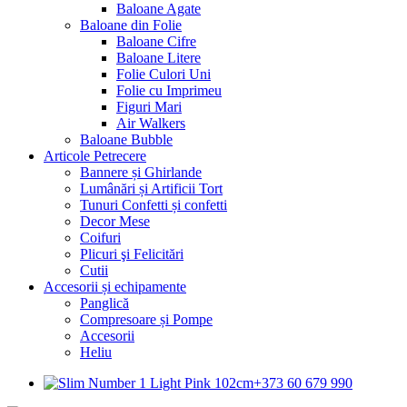
Baloane Agate
Baloane din Folie
Baloane Cifre
Baloane Litere
Folie Culori Uni
Folie cu Imprimeu
Figuri Mari
Air Walkers
Baloane Bubble
Articole Petrecere
Bannere și Ghirlande
Lumânări și Artificii Tort
Tunuri Confetti și confetti
Decor Mese
Coifuri
Plicuri şi Felicitări
Cutii
Accesorii și echipamente
Panglică
Compresoare și Pompe
Accesorii
Heliu
+373 60 679 990