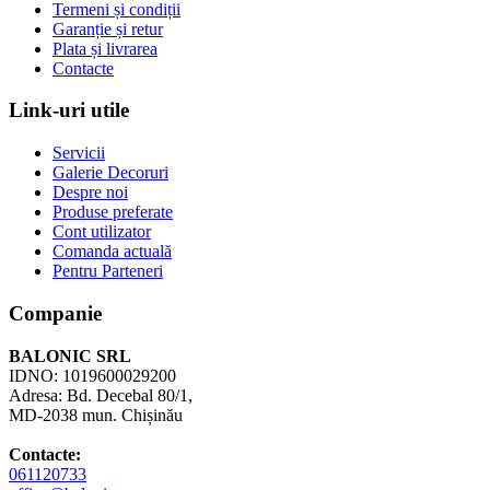
Termeni și condiții
Garanție și retur
Plata și livrarea
Contacte
Link-uri utile
Servicii
Galerie Decoruri
Despre noi
Produse preferate
Cont utilizator
Comanda actuală
Pentru Parteneri
Companie
BALONIC SRL
IDNO: 1019600029200
Adresa: Bd. Decebal 80/1,
MD-2038 mun. Chișinău
Contacte:
061120733