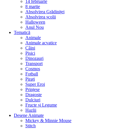
14 februarie
8 martie
Absolvirea Grădiniței
Absolvirea școlii
Halloween
Anul Nou
Tematică
Animale
Animale acvatice
Câini
Pisici
Dinozauri
Transport
Cosmos
Fotball
Pirați
Super Eroi
Prințese
Dragoste
Dulciuri
Fructe și Legume
Hazlii
Desene Animate
Mickey & Minnie Mouse
Stitch