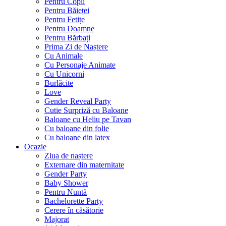
Pentru Copii
Pentru Băieței
Pentru Fetițe
Pentru Doamne
Pentru Bărbați
Prima Zi de Naștere
Cu Animale
Cu Personaje Animate
Cu Unicorni
Burlăcite
Love
Gender Reveal Party
Cutie Surpriză cu Baloane
Baloane cu Heliu pe Tavan
Cu baloane din folie
Cu baloane din latex
Ocazie
Ziua de naștere
Externare din maternitate
Gender Party
Baby Shower
Pentru Nuntă
Bachelorette Party
Cerere în căsătorie
Majorat