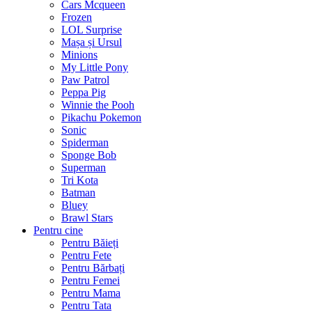
Cars Mcqueen
Frozen
LOL Surprise
Mașa și Ursul
Minions
My Little Pony
Paw Patrol
Peppa Pig
Winnie the Pooh
Pikachu Pokemon
Sonic
Spiderman
Sponge Bob
Superman
Tri Kota
Batman
Bluey
Brawl Stars
Pentru cine
Pentru Băieți
Pentru Fete
Pentru Bărbați
Pentru Femei
Pentru Mama
Pentru Tata