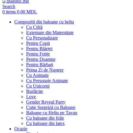
Search
0
items
0,00
MDL
Compoziții din baloane cu heliu
Cu Cifră
Externare din Maternitate
Cu Personalizare
Pentru Copii
Pentru Băieței
Pentru Fetițe
Pentru Doamne
Pentru Bărbați
Prima Zi de Naștere
Cu Animale
Cu Personaje Animate
Cu Unicorni
Burlăcite
Love
Gender Reveal Party
Cutie Surpriză cu Baloane
Baloane cu Heliu pe Tavan
Cu baloane din folie
Cu baloane din latex
Ocazie