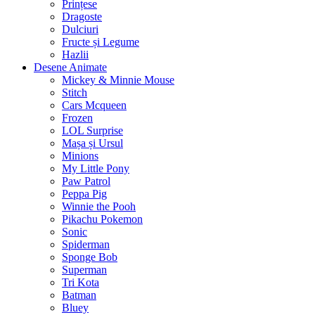
Prințese
Dragoste
Dulciuri
Fructe și Legume
Hazlii
Desene Animate
Mickey & Minnie Mouse
Stitch
Cars Mcqueen
Frozen
LOL Surprise
Mașa și Ursul
Minions
My Little Pony
Paw Patrol
Peppa Pig
Winnie the Pooh
Pikachu Pokemon
Sonic
Spiderman
Sponge Bob
Superman
Tri Kota
Batman
Bluey