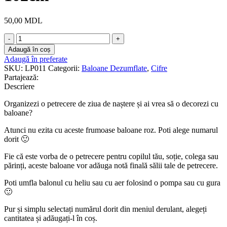
50,00
MDL
Cantitate
Slim
Adaugă în coș
Number
Adaugă în preferate
1
SKU:
LP011
Categorii:
Baloane Dezumflate
,
Cifre
Light
Partajează:
Pink
Descriere
102cm
Organizezi o petrecere de ziua de naștere și ai vrea să o decorezi cu
baloane?
Atunci nu ezita cu aceste frumoase baloane roz. Poti alege numarul
dorit 🙂
Fie că este vorba de o petrecere pentru copilul tău, soție, colega sau
părinți, aceste baloane vor adăuga notă finală sălii tale de petrecere.
Poti umfla balonul cu heliu sau cu aer folosind o pompa sau cu gura
🙂
Pur și simplu selectați numărul dorit din meniul derulant, alegeți
cantitatea și adăugați-l în coș.