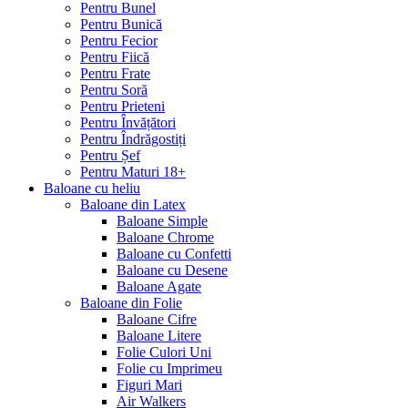
Pentru Bunel
Pentru Bunică
Pentru Fecior
Pentru Fiică
Pentru Frate
Pentru Soră
Pentru Prieteni
Pentru Învățători
Pentru Îndrăgostiți
Pentru Șef
Pentru Maturi 18+
Baloane cu heliu
Baloane din Latex
Baloane Simple
Baloane Chrome
Baloane cu Confetti
Baloane cu Desene
Baloane Agate
Baloane din Folie
Baloane Cifre
Baloane Litere
Folie Culori Uni
Folie cu Imprimeu
Figuri Mari
Air Walkers