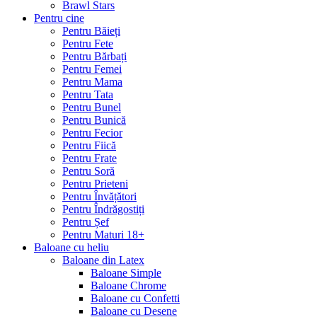
Brawl Stars
Pentru cine
Pentru Băieți
Pentru Fete
Pentru Bărbați
Pentru Femei
Pentru Mama
Pentru Tata
Pentru Bunel
Pentru Bunică
Pentru Fecior
Pentru Fiică
Pentru Frate
Pentru Soră
Pentru Prieteni
Pentru Învățători
Pentru Îndrăgostiți
Pentru Șef
Pentru Maturi 18+
Baloane cu heliu
Baloane din Latex
Baloane Simple
Baloane Chrome
Baloane cu Confetti
Baloane cu Desene