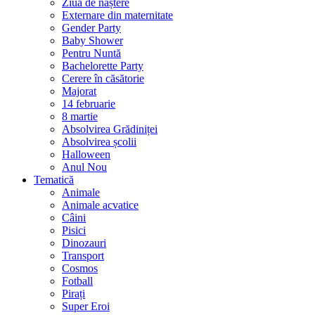
Ziua de naștere
Externare din maternitate
Gender Party
Baby Shower
Pentru Nuntă
Bachelorette Party
Cerere în căsătorie
Majorat
14 februarie
8 martie
Absolvirea Grădiniței
Absolvirea școlii
Halloween
Anul Nou
Tematică
Animale
Animale acvatice
Câini
Pisici
Dinozauri
Transport
Cosmos
Fotball
Pirați
Super Eroi