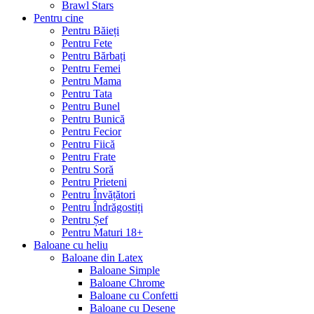
Brawl Stars
Pentru cine
Pentru Băieți
Pentru Fete
Pentru Bărbați
Pentru Femei
Pentru Mama
Pentru Tata
Pentru Bunel
Pentru Bunică
Pentru Fecior
Pentru Fiică
Pentru Frate
Pentru Soră
Pentru Prieteni
Pentru Învățători
Pentru Îndrăgostiți
Pentru Șef
Pentru Maturi 18+
Baloane cu heliu
Baloane din Latex
Baloane Simple
Baloane Chrome
Baloane cu Confetti
Baloane cu Desene