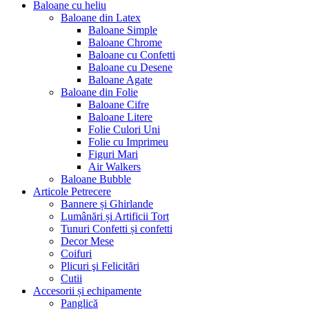
Baloane cu heliu
Baloane din Latex
Baloane Simple
Baloane Chrome
Baloane cu Confetti
Baloane cu Desene
Baloane Agate
Baloane din Folie
Baloane Cifre
Baloane Litere
Folie Culori Uni
Folie cu Imprimeu
Figuri Mari
Air Walkers
Baloane Bubble
Articole Petrecere
Bannere și Ghirlande
Lumânări și Artificii Tort
Tunuri Confetti și confetti
Decor Mese
Coifuri
Plicuri şi Felicitări
Cutii
Accesorii și echipamente
Panglică