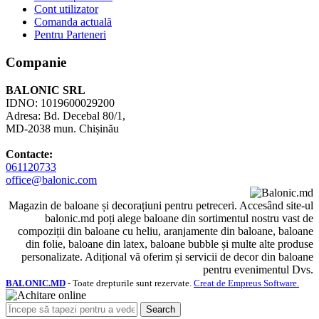
Cont utilizator
Comanda actuală
Pentru Parteneri
Companie
BALONIC SRL
IDNO: 1019600029200
Adresa: Bd. Decebal 80/1,
MD-2038 mun. Chișinău
Contacte:
061120733
office@balonic.com
Magazin de baloane și decorațiuni pentru petreceri. Accesând site-ul
balonic.md poți alege baloane din sortimentul nostru vast de
compoziții din baloane cu heliu, aranjamente din baloane, baloane
din folie, baloane din latex, baloane bubble și multe alte produse
personalizate. Adițional vă oferim și servicii de decor din baloane
pentru evenimentul Dvs.
BALONIC.MD
- Toate drepturile sunt rezervate.
Creat de Empreus Software.
Search