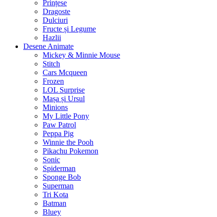
Prințese
Dragoste
Dulciuri
Fructe și Legume
Hazlii
Desene Animate
Mickey & Minnie Mouse
Stitch
Cars Mcqueen
Frozen
LOL Surprise
Mașa și Ursul
Minions
My Little Pony
Paw Patrol
Peppa Pig
Winnie the Pooh
Pikachu Pokemon
Sonic
Spiderman
Sponge Bob
Superman
Tri Kota
Batman
Bluey