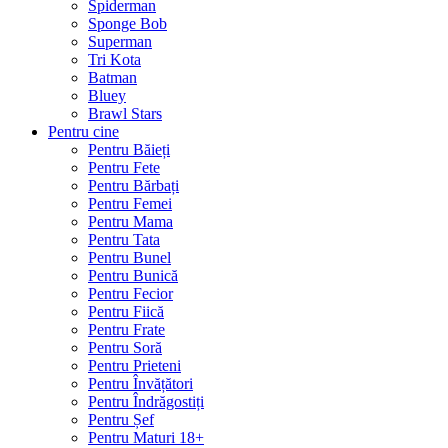
Spiderman
Sponge Bob
Superman
Tri Kota
Batman
Bluey
Brawl Stars
Pentru cine
Pentru Băieți
Pentru Fete
Pentru Bărbați
Pentru Femei
Pentru Mama
Pentru Tata
Pentru Bunel
Pentru Bunică
Pentru Fecior
Pentru Fiică
Pentru Frate
Pentru Soră
Pentru Prieteni
Pentru Învățători
Pentru Îndrăgostiți
Pentru Șef
Pentru Maturi 18+