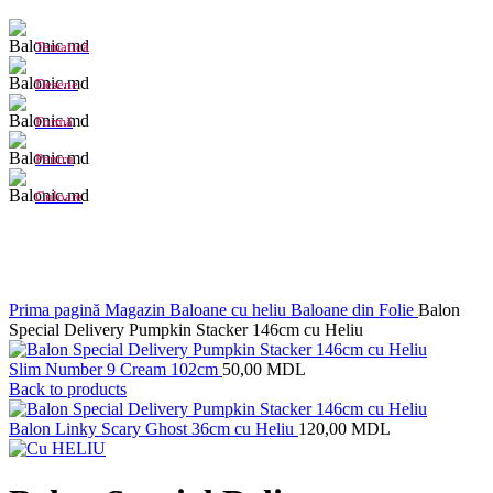
Tematică
Desene
Formă
Pentru
Culoare
Click to enlarge
Prima pagină
Magazin
Baloane cu heliu
Baloane din Folie
Balon
Special Delivery Pumpkin Stacker 146cm cu Heliu
Slim Number 9 Cream 102cm
50,00
MDL
Back to products
Balon Linky Scary Ghost 36cm cu Heliu
120,00
MDL