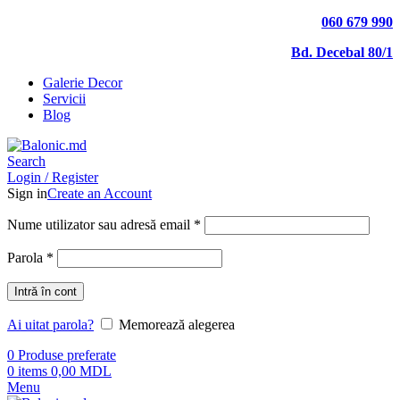
060 679 990
Bd. Decebal 80/1
Galerie Decor
Servicii
Blog
Search
Login / Register
Sign in
Create an Account
Nume utilizator sau adresă email
*
Parola
*
Intră în cont
Ai uitat parola?
Memorează alegerea
0
Produse preferate
0
items
0,00
MDL
Menu