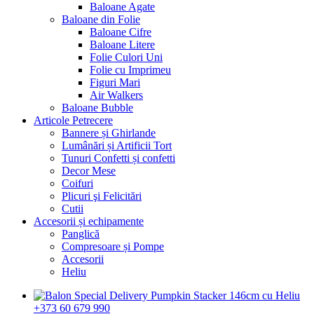
Baloane Agate
Baloane din Folie
Baloane Cifre
Baloane Litere
Folie Culori Uni
Folie cu Imprimeu
Figuri Mari
Air Walkers
Baloane Bubble
Articole Petrecere
Bannere și Ghirlande
Lumânări și Artificii Tort
Tunuri Confetti și confetti
Decor Mese
Coifuri
Plicuri şi Felicitări
Cutii
Accesorii și echipamente
Panglică
Compresoare și Pompe
Accesorii
Heliu
+373 60 679 990