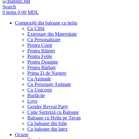
Search
0
items
0,00
MDL
Compoziții din baloane cu heliu
Cu Cifră
Externare din Maternitate
Cu Personalizare
Pentru Copii
Pentru Băieței
Pentru Fetițe
Pentru Doamne
Pentru Bărbați
Prima Zi de Naștere
Cu Animale
Cu Personaje Animate
Cu Unicorni
Burlăcite
Love
Gender Reveal Party
Cutie Surpriză cu Baloane
Baloane cu Heliu pe Tavan
Cu baloane din folie
Cu baloane din latex
Ocazie