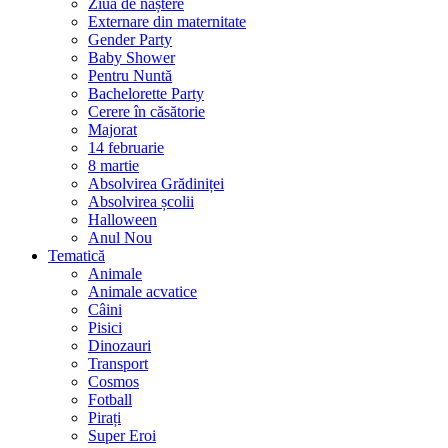
Ziua de naștere
Externare din maternitate
Gender Party
Baby Shower
Pentru Nuntă
Bachelorette Party
Cerere în căsătorie
Majorat
14 februarie
8 martie
Absolvirea Grădiniței
Absolvirea școlii
Halloween
Anul Nou
Tematică
Animale
Animale acvatice
Câini
Pisici
Dinozauri
Transport
Cosmos
Fotball
Pirați
Super Eroi