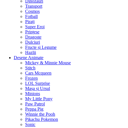
Dinozauri
Transport
Cosmos
Fotball
Pirați
Super Eroi
Prințese
Dragoste
Dulciuri
Fructe și Legume
Hazlii
Desene Animate
Mickey & Minnie Mouse
Stitch
Cars Mcqueen
Frozen
LOL Surprise
Mașa și Ursul
Minions
My Little Pony
Paw Patrol
Peppa Pig
Winnie the Pooh
Pikachu Pokemon
Sonic