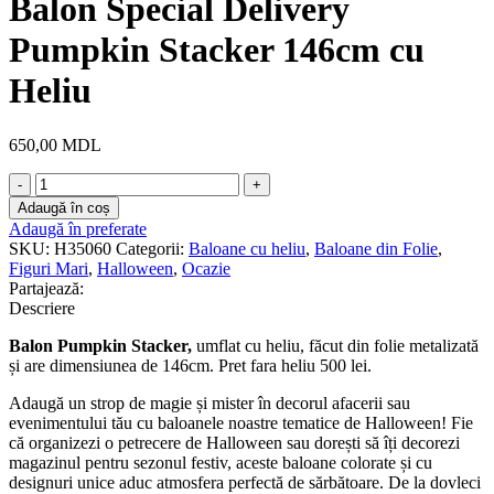
Balon Special Delivery
Pumpkin Stacker 146cm cu
Heliu
650,00
MDL
Cantitate
Balon
Adaugă în coș
Special
Adaugă în preferate
Delivery
SKU:
H35060
Categorii:
Baloane cu heliu
,
Baloane din Folie
,
Pumpkin
Figuri Mari
,
Halloween
,
Ocazie
Stacker
Partajează:
146cm
Descriere
cu
Heliu
Balon Pumpkin Stacker,
umflat cu heliu, făcut din folie metalizată
și are dimensiunea de 146cm. Pret fara heliu 500 lei.
Adaugă un strop de magie și mister în decorul afacerii sau
evenimentului tău cu baloanele noastre tematice de Halloween! Fie
că organizezi o petrecere de Halloween sau dorești să îți decorezi
magazinul pentru sezonul festiv, aceste baloane colorate și cu
designuri unice aduc atmosfera perfectă de sărbătoare. De la dovleci