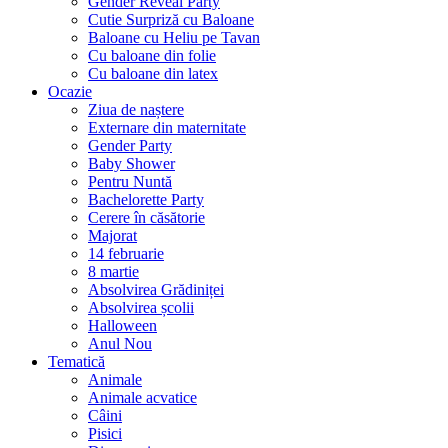
Gender Reveal Party
Cutie Surpriză cu Baloane
Baloane cu Heliu pe Tavan
Cu baloane din folie
Cu baloane din latex
Ocazie
Ziua de naștere
Externare din maternitate
Gender Party
Baby Shower
Pentru Nuntă
Bachelorette Party
Cerere în căsătorie
Majorat
14 februarie
8 martie
Absolvirea Grădiniței
Absolvirea școlii
Halloween
Anul Nou
Tematică
Animale
Animale acvatice
Câini
Pisici