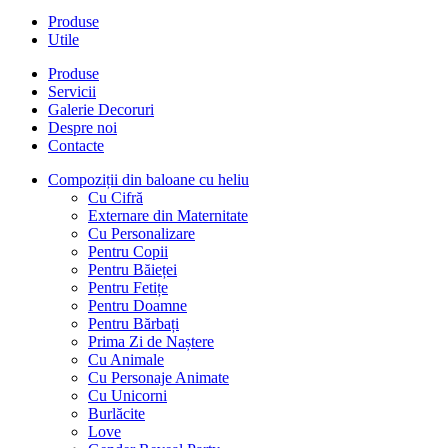
Produse
Utile
Produse
Servicii
Galerie Decoruri
Despre noi
Contacte
Compoziții din baloane cu heliu
Cu Cifră
Externare din Maternitate
Cu Personalizare
Pentru Copii
Pentru Băieței
Pentru Fetițe
Pentru Doamne
Pentru Bărbați
Prima Zi de Naștere
Cu Animale
Cu Personaje Animate
Cu Unicorni
Burlăcite
Love