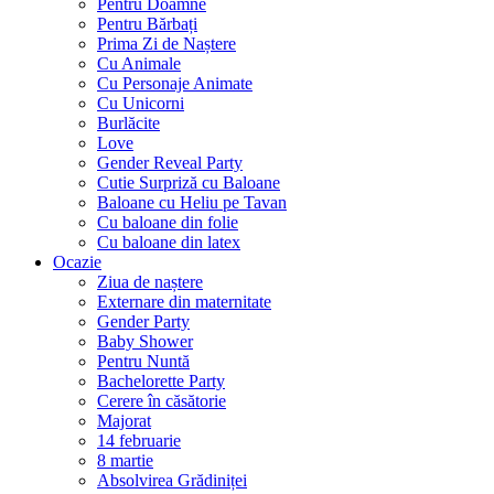
Pentru Doamne
Pentru Bărbați
Prima Zi de Naștere
Cu Animale
Cu Personaje Animate
Cu Unicorni
Burlăcite
Love
Gender Reveal Party
Cutie Surpriză cu Baloane
Baloane cu Heliu pe Tavan
Cu baloane din folie
Cu baloane din latex
Ocazie
Ziua de naștere
Externare din maternitate
Gender Party
Baby Shower
Pentru Nuntă
Bachelorette Party
Cerere în căsătorie
Majorat
14 februarie
8 martie
Absolvirea Grădiniței