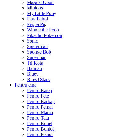
Mașa și Ursul
Minions
My Little Pony
Paw Patrol
Peppa Pig
Winnie the Pooh
Pikachu Pokemon
Sonic
Spiderman
Sponge Bob
Superman
Tri Kota
Batman
Bluey
Brawl Stars
Pentru cine
Pentru Băieți
Pentru Fete
Pentru Bărbați
Pentru Femei
Pentru Mama
Pentru Tata
Pentru Bunel
Pentru Bunică
Pentru Fecior