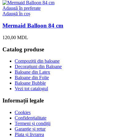
Adaugă în preferate
Adaugă în coș
Mermaid Balloon 84 cm
120,00
MDL
Catalog produse
Compoziții din baloane
Decorațiuni din Baloane
Baloane din Latex
Baloane din Folie
Baloane Bubble
Vezi tot catalogul
Informații legale
Cookies
Confidențialitate
Termeni și condiții
Garanție și retur
Plata și livrarea