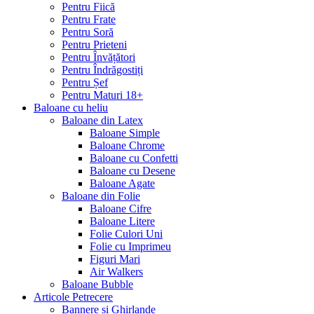
Pentru Fiică
Pentru Frate
Pentru Soră
Pentru Prieteni
Pentru Învățători
Pentru Îndrăgostiți
Pentru Șef
Pentru Maturi 18+
Baloane cu heliu
Baloane din Latex
Baloane Simple
Baloane Chrome
Baloane cu Confetti
Baloane cu Desene
Baloane Agate
Baloane din Folie
Baloane Cifre
Baloane Litere
Folie Culori Uni
Folie cu Imprimeu
Figuri Mari
Air Walkers
Baloane Bubble
Articole Petrecere
Bannere și Ghirlande