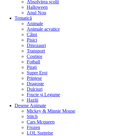
Absolvirea școlii
Halloween
Anul Nou
Tematică
Animale
Animale acvatice
Câini
Pisici
Dinozauri
Transport
Cosmos
Fotball
Pirați
Super Eroi
Prințese
Dragoste
Dulciuri
Fructe și Legume
Hazlii
Desene Animate
Mickey & Minnie Mouse
Stitch
Cars Mcqueen
Frozen
LOL Surprise