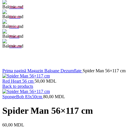
Tematică
Desene
Formă
Pentru
Culoare
Click to enlarge
Prima pagină
Magazin
Baloane Dezumflate
Spider Man 56×117 cm
Red Heart 56 cm
50,00
MDL
Back to products
SpongeBob 83x50cm
80,00
MDL
Spider Man 56×117 cm
60,00
MDL