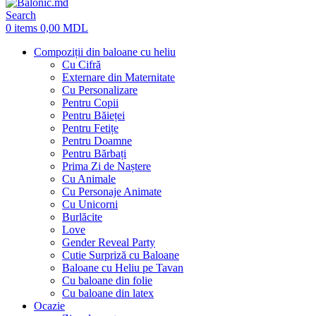
Search
0
items
0,00
MDL
Compoziții din baloane cu heliu
Cu Cifră
Externare din Maternitate
Cu Personalizare
Pentru Copii
Pentru Băieței
Pentru Fetițe
Pentru Doamne
Pentru Bărbați
Prima Zi de Naștere
Cu Animale
Cu Personaje Animate
Cu Unicorni
Burlăcite
Love
Gender Reveal Party
Cutie Surpriză cu Baloane
Baloane cu Heliu pe Tavan
Cu baloane din folie
Cu baloane din latex
Ocazie