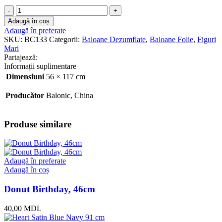
Cantitate
Spider
Adaugă în coș
Man
Adaugă în preferate
56x117
SKU:
BC133
Categorii:
Baloane Dezumflate
,
Baloane Folie
,
Figuri
cm
Mari
Partajează:
Informații suplimentare
Dimensiuni
56 × 117 cm
Producător
Balonic, China
Produse similare
Adaugă în preferate
Adaugă în coș
Donut Birthday, 46cm
40,00
MDL