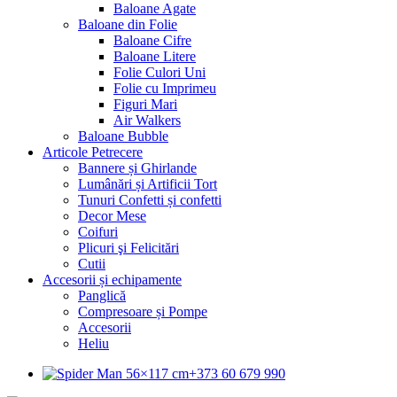
Baloane Agate
Baloane din Folie
Baloane Cifre
Baloane Litere
Folie Culori Uni
Folie cu Imprimeu
Figuri Mari
Air Walkers
Baloane Bubble
Articole Petrecere
Bannere și Ghirlande
Lumânări și Artificii Tort
Tunuri Confetti și confetti
Decor Mese
Coifuri
Plicuri şi Felicitări
Cutii
Accesorii și echipamente
Panglică
Compresoare și Pompe
Accesorii
Heliu
+373 60 679 990