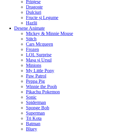
Prințese
Dragoste
Dulciuri
Fructe și Legume
Hazlii
Desene Animate
Mickey & Minnie Mouse
Stitch
Cars Mcqueen
Frozen
LOL Surprise
Mașa și Ursul
Minions
My Little Pony
Paw Patrol
Peppa Pig
Winnie the Pooh
Pikachu Pokemon
Sonic
Spiderman
Sponge Bob
Superman
Tri Kota
Batman
Bluey