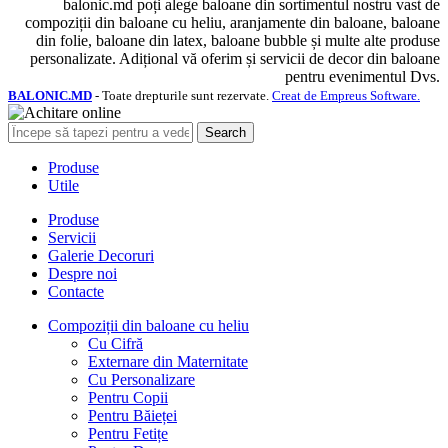
balonic.md poți alege baloane din sortimentul nostru vast de
compoziții din baloane cu heliu, aranjamente din baloane, baloane
din folie, baloane din latex, baloane bubble și multe alte produse
personalizate. Adițional vă oferim și servicii de decor din baloane
pentru evenimentul Dvs.
BALONIC.MD
- Toate drepturile sunt rezervate.
Creat de Empreus Software.
Search
Produse
Utile
Produse
Servicii
Galerie Decoruri
Despre noi
Contacte
Compoziții din baloane cu heliu
Cu Cifră
Externare din Maternitate
Cu Personalizare
Pentru Copii
Pentru Băieței
Pentru Fetițe