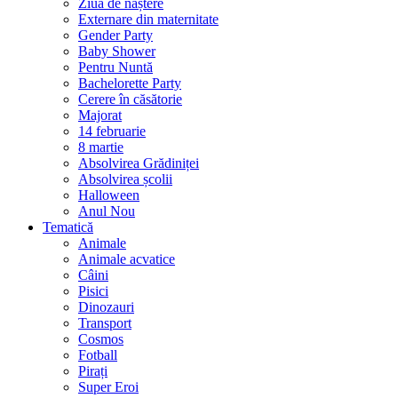
Ziua de naștere
Externare din maternitate
Gender Party
Baby Shower
Pentru Nuntă
Bachelorette Party
Cerere în căsătorie
Majorat
14 februarie
8 martie
Absolvirea Grădiniței
Absolvirea școlii
Halloween
Anul Nou
Tematică
Animale
Animale acvatice
Câini
Pisici
Dinozauri
Transport
Cosmos
Fotball
Pirați
Super Eroi