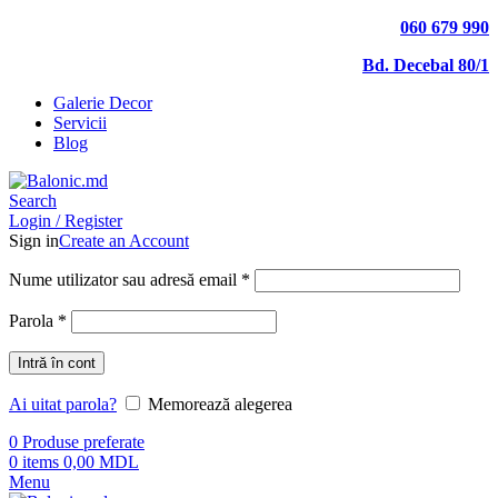
060 679 990
Bd. Decebal 80/1
Galerie Decor
Servicii
Blog
Search
Login / Register
Sign in
Create an Account
Nume utilizator sau adresă email
*
Parola
*
Intră în cont
Ai uitat parola?
Memorează alegerea
0
Produse preferate
0
items
0,00
MDL
Menu