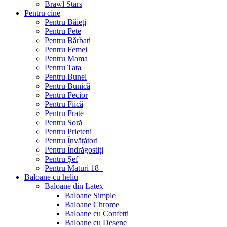
Brawl Stars
Pentru cine
Pentru Băieți
Pentru Fete
Pentru Bărbați
Pentru Femei
Pentru Mama
Pentru Tata
Pentru Bunel
Pentru Bunică
Pentru Fecior
Pentru Fiică
Pentru Frate
Pentru Soră
Pentru Prieteni
Pentru Învățători
Pentru Îndrăgostiți
Pentru Șef
Pentru Maturi 18+
Baloane cu heliu
Baloane din Latex
Baloane Simple
Baloane Chrome
Baloane cu Confetti
Baloane cu Desene