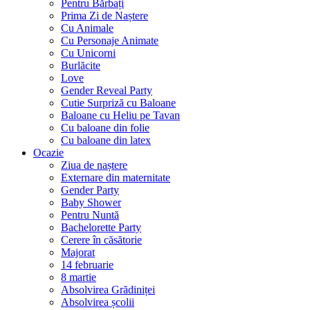
Pentru Bărbați
Prima Zi de Naștere
Cu Animale
Cu Personaje Animate
Cu Unicorni
Burlăcite
Love
Gender Reveal Party
Cutie Surpriză cu Baloane
Baloane cu Heliu pe Tavan
Cu baloane din folie
Cu baloane din latex
Ocazie
Ziua de naștere
Externare din maternitate
Gender Party
Baby Shower
Pentru Nuntă
Bachelorette Party
Cerere în căsătorie
Majorat
14 februarie
8 martie
Absolvirea Grădiniței
Absolvirea școlii