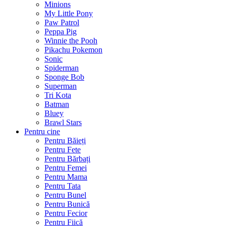
Minions
My Little Pony
Paw Patrol
Peppa Pig
Winnie the Pooh
Pikachu Pokemon
Sonic
Spiderman
Sponge Bob
Superman
Tri Kota
Batman
Bluey
Brawl Stars
Pentru cine
Pentru Băieți
Pentru Fete
Pentru Bărbați
Pentru Femei
Pentru Mama
Pentru Tata
Pentru Bunel
Pentru Bunică
Pentru Fecior
Pentru Fiică