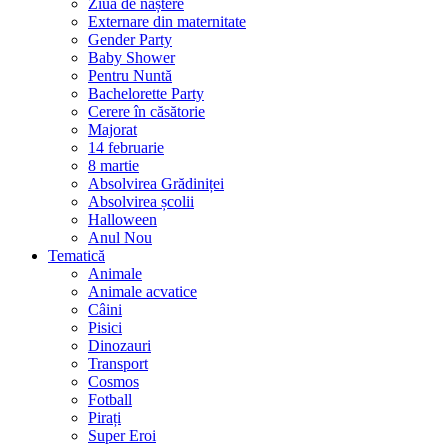
Ziua de naștere
Externare din maternitate
Gender Party
Baby Shower
Pentru Nuntă
Bachelorette Party
Cerere în căsătorie
Majorat
14 februarie
8 martie
Absolvirea Grădiniței
Absolvirea școlii
Halloween
Anul Nou
Tematică
Animale
Animale acvatice
Câini
Pisici
Dinozauri
Transport
Cosmos
Fotball
Pirați
Super Eroi