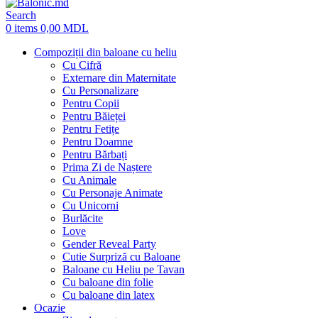
Search
0
items
0,00
MDL
Compoziții din baloane cu heliu
Cu Cifră
Externare din Maternitate
Cu Personalizare
Pentru Copii
Pentru Băieței
Pentru Fetițe
Pentru Doamne
Pentru Bărbați
Prima Zi de Naștere
Cu Animale
Cu Personaje Animate
Cu Unicorni
Burlăcite
Love
Gender Reveal Party
Cutie Surpriză cu Baloane
Baloane cu Heliu pe Tavan
Cu baloane din folie
Cu baloane din latex
Ocazie