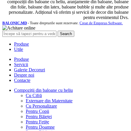
compoziții din baloane cu heliu, aranjamente din baloane, baloane
din folie, baloane din latex, baloane bubble și multe alte produse
personalizate. Adițional vă oferim și servicii de decor din baloane
pentru evenimentul Dvs.
BALONIC.MD
- Toate drepturile sunt rezervate.
Creat de Empreus Software.
Search
Produse
Utile
Produse
Servicii
Galerie Decoruri
Despre noi
Contacte
Compoziții din baloane cu heliu
Cu Cifră
Externare din Maternitate
Cu Personalizare
Pentru Copii
Pentru Băieței
Pentru Fetițe
Pentru Doamne