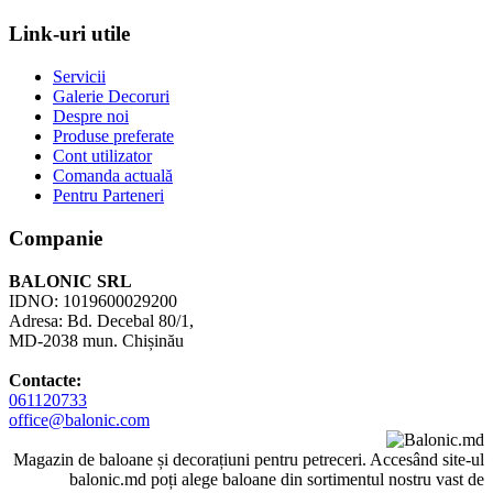
Link-uri utile
Servicii
Galerie Decoruri
Despre noi
Produse preferate
Cont utilizator
Comanda actuală
Pentru Parteneri
Companie
BALONIC SRL
IDNO: 1019600029200
Adresa: Bd. Decebal 80/1,
MD-2038 mun. Chișinău
Contacte:
061120733
office@balonic.com
Magazin de baloane și decorațiuni pentru petreceri. Accesând site-ul
balonic.md poți alege baloane din sortimentul nostru vast de