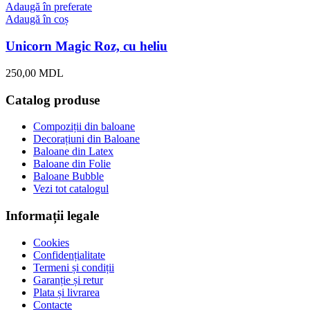
Adaugă în preferate
Adaugă în coș
Unicorn Magic Roz, cu heliu
250,00
MDL
Catalog produse
Compoziții din baloane
Decorațiuni din Baloane
Baloane din Latex
Baloane din Folie
Baloane Bubble
Vezi tot catalogul
Informații legale
Cookies
Confidențialitate
Termeni și condiții
Garanție și retur
Plata și livrarea
Contacte