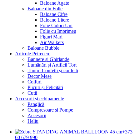
Baloane Agate
Baloane din Folie
Baloane Cifre
Baloane Litere
Folie Culori Uni
Folie cu Imprimeu
Figuri Mari
Air Walkers
Baloane Bubble
Articole Petrecere
Bannere și Ghirlande
Lumânări și Artificii Tort
Tunuri Confetti și confetti
Decor Mese
Coifuri
Plicuri şi Felicitări
Cutii
Accesorii și echipamente
Panglică
Compresoare și Pompe
Accesorii
Heliu
+373
60 679 990