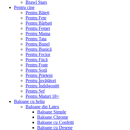
Brawl Stars
Pentru cine
Pentru Băieți
Pentru Fete
Pentru Bărbați
Pentru Femei
Pentru Mama
Pentru Tata
Pentru Bunel
Pentru Bunică
Pentru Fecior
Pentru Fiică
Pentru Frate
Pentru Soră
Pentru Prieteni
Pentru Învățători
Pentru Îndrăgostiți
Pentru Șef
Pentru Maturi 18+
Baloane cu heliu
Baloane din Latex
Baloane Simple
Baloane Chrome
Baloane cu Confetti
Baloane cu Desene