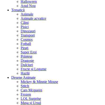
Halloween
Anul Nou
Tematică
Animale
Animale acvatice
Câini
Pisici
Dinozauri
Transport
Cosmos
Fotball
Pirați
Super Eroi
Prințese
Dragoste
Dulciuri
Fructe și Legume
Hazlii
Desene Animate
Mickey & Minnie Mouse
Stitch
Cars Mcqueen
Frozen
LOL Surprise
Mașa și Ursul