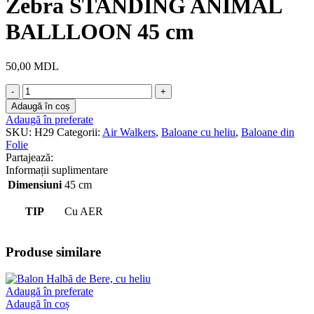
Zebra STANDING ANIMAL
BALLLOON 45 cm
50,00
MDL
Cantitate
Zebra
Adaugă în coș
STANDING
Adaugă în preferate
ANIMAL
SKU:
H29
Categorii:
Air Walkers
,
Baloane cu heliu
,
Baloane din
BALLLOON
Folie
45
Partajează:
cm
Informații suplimentare
Dimensiuni
45 cm
TIP
Cu AER
Produse similare
Adaugă în preferate
Adaugă în coș