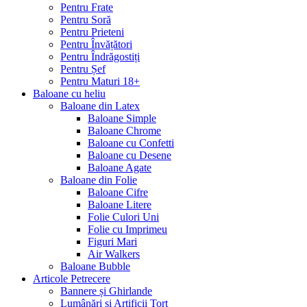
Pentru Frate
Pentru Soră
Pentru Prieteni
Pentru Învățători
Pentru Îndrăgostiți
Pentru Șef
Pentru Maturi 18+
Baloane cu heliu
Baloane din Latex
Baloane Simple
Baloane Chrome
Baloane cu Confetti
Baloane cu Desene
Baloane Agate
Baloane din Folie
Baloane Cifre
Baloane Litere
Folie Culori Uni
Folie cu Imprimeu
Figuri Mari
Air Walkers
Baloane Bubble
Articole Petrecere
Bannere și Ghirlande
Lumânări și Artificii Tort