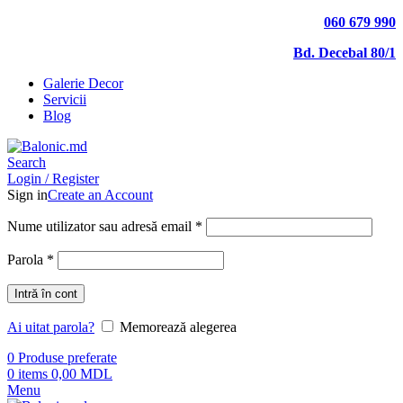
060 679 990
Bd. Decebal 80/1
Galerie Decor
Servicii
Blog
Search
Login / Register
Sign in
Create an Account
Nume utilizator sau adresă email
*
Parola
*
Intră în cont
Ai uitat parola?
Memorează alegerea
0
Produse preferate
0
items
0,00
MDL
Menu