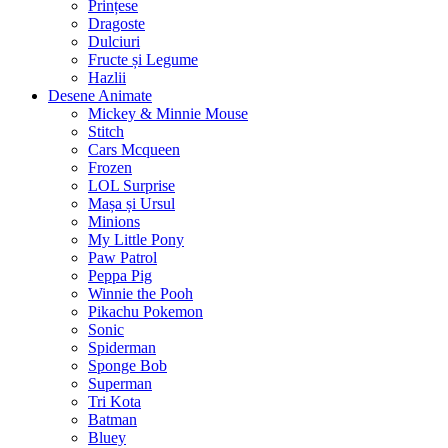
Prințese
Dragoste
Dulciuri
Fructe și Legume
Hazlii
Desene Animate
Mickey & Minnie Mouse
Stitch
Cars Mcqueen
Frozen
LOL Surprise
Mașa și Ursul
Minions
My Little Pony
Paw Patrol
Peppa Pig
Winnie the Pooh
Pikachu Pokemon
Sonic
Spiderman
Sponge Bob
Superman
Tri Kota
Batman
Bluey