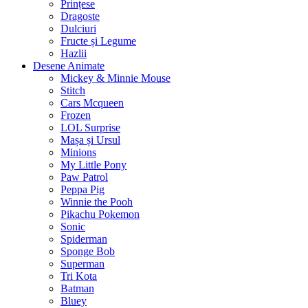
Prințese
Dragoste
Dulciuri
Fructe și Legume
Hazlii
Desene Animate
Mickey & Minnie Mouse
Stitch
Cars Mcqueen
Frozen
LOL Surprise
Mașa și Ursul
Minions
My Little Pony
Paw Patrol
Peppa Pig
Winnie the Pooh
Pikachu Pokemon
Sonic
Spiderman
Sponge Bob
Superman
Tri Kota
Batman
Bluey