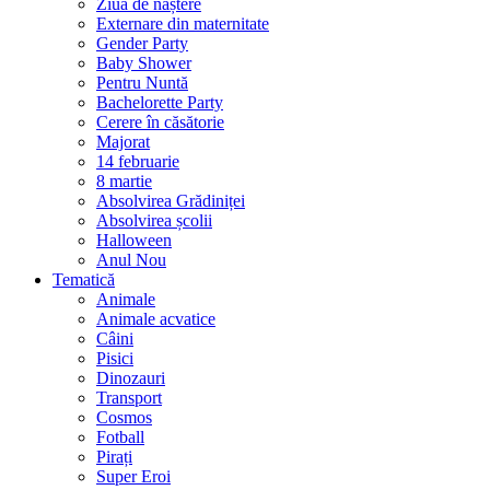
Ziua de naștere
Externare din maternitate
Gender Party
Baby Shower
Pentru Nuntă
Bachelorette Party
Cerere în căsătorie
Majorat
14 februarie
8 martie
Absolvirea Grădiniței
Absolvirea școlii
Halloween
Anul Nou
Tematică
Animale
Animale acvatice
Câini
Pisici
Dinozauri
Transport
Cosmos
Fotball
Pirați
Super Eroi