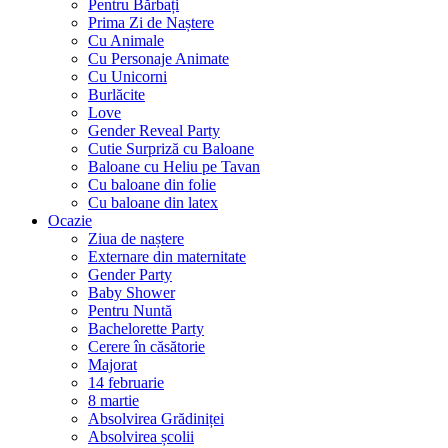
Pentru Bărbați
Prima Zi de Naștere
Cu Animale
Cu Personaje Animate
Cu Unicorni
Burlăcite
Love
Gender Reveal Party
Cutie Surpriză cu Baloane
Baloane cu Heliu pe Tavan
Cu baloane din folie
Cu baloane din latex
Ocazie
Ziua de naștere
Externare din maternitate
Gender Party
Baby Shower
Pentru Nuntă
Bachelorette Party
Cerere în căsătorie
Majorat
14 februarie
8 martie
Absolvirea Grădiniței
Absolvirea școlii