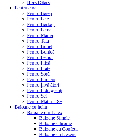
Brawl Stars
Pentru cine
Pentru Băieți
Pentru Fete
Pentru Bărbați
Pentru Femei
Pentru Mama
Pentru Tata
Pentru Bunel
Pentru Bunică
Pentru Fecior
Pentru Fiică
Pentru Frate
Pentru Soră
Pentru Prieteni
Pentru Învățători
Pentru Îndrăgostiți
Pentru Șef
Pentru Maturi 18+
Baloane cu heliu
Baloane din Latex
Baloane Simple
Baloane Chrome
Baloane cu Confetti
Baloane cu Desene