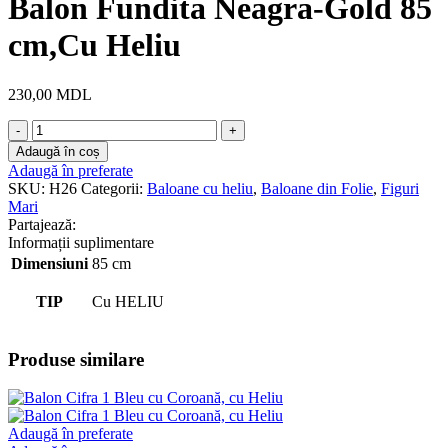
Balon Fundita Neagra-Gold 85
cm,Cu Heliu
230,00
MDL
Cantitate
Balon
Adaugă în coș
Fundita
Adaugă în preferate
Neagra-
SKU:
H26
Categorii:
Baloane cu heliu
,
Baloane din Folie
,
Figuri
Gold
Mari
85
Partajează:
cm,Cu
Informații suplimentare
Heliu
Dimensiuni
85 cm
TIP
Cu HELIU
Produse similare
Adaugă în preferate