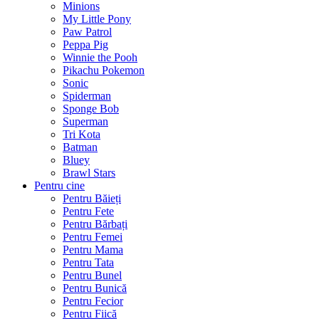
Minions
My Little Pony
Paw Patrol
Peppa Pig
Winnie the Pooh
Pikachu Pokemon
Sonic
Spiderman
Sponge Bob
Superman
Tri Kota
Batman
Bluey
Brawl Stars
Pentru cine
Pentru Băieți
Pentru Fete
Pentru Bărbați
Pentru Femei
Pentru Mama
Pentru Tata
Pentru Bunel
Pentru Bunică
Pentru Fecior
Pentru Fiică