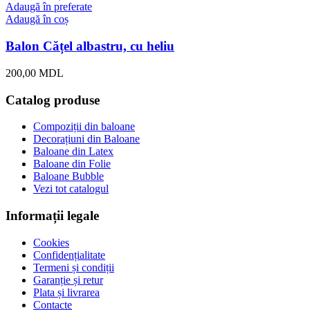
Adaugă în preferate
Adaugă în coș
Balon Cățel albastru, cu heliu
200,00
MDL
Catalog produse
Compoziții din baloane
Decorațiuni din Baloane
Baloane din Latex
Baloane din Folie
Baloane Bubble
Vezi tot catalogul
Informații legale
Cookies
Confidențialitate
Termeni și condiții
Garanție și retur
Plata și livrarea
Contacte