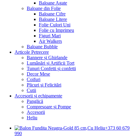
Baloane Agate
Baloane din Folie
Baloane Cifre
Baloane Litere
Folie Culori Uni
Folie cu Imprimeu
Figuri Mari
Air Walkers
Baloane Bubble
Articole Petrecere
Bannere și Ghirlande
Lumânări și Artificii Tort
Tunuri Confetti și confetti
Decor Mese
Coifuri
Plicuri şi Felicitări
Cutii
Accesorii și echipamente
Panglică
Compresoare și Pompe
Accesorii
Heliu
+373 60 679
990