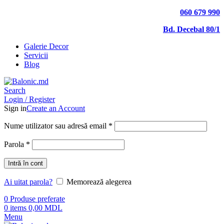
060 679 990
Bd. Decebal 80/1
Galerie Decor
Servicii
Blog
Search
Login / Register
Sign in
Create an Account
Nume utilizator sau adresă email
*
Parola
*
Intră în cont
Ai uitat parola?
Memorează alegerea
0
Produse preferate
0
items
0,00
MDL
Menu