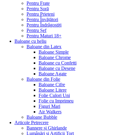
Pentru Frate
Pentru Soră
Pentru Prieteni
Pentru Învățători
Pentru Îndrăgostiți
Pentru Șef
Pentru Maturi 18+
Baloane cu heliu
Baloane din Latex
Baloane Simple
Baloane Chrome
Baloane cu Confetti
Baloane cu Desene
Baloane Agate
Baloane din Folie
Baloane Cifre
Baloane Litere
Folie Culori Uni
Folie cu Imprimeu
Figuri Mari
Air Walkers
Baloane Bubble
Articole Petrecere
Bannere și Ghirlande
Lumânări și Artificii Tort