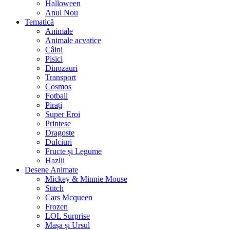
Halloween
Anul Nou
Tematică
Animale
Animale acvatice
Câini
Pisici
Dinozauri
Transport
Cosmos
Fotball
Pirați
Super Eroi
Prințese
Dragoste
Dulciuri
Fructe și Legume
Hazlii
Desene Animate
Mickey & Minnie Mouse
Stitch
Cars Mcqueen
Frozen
LOL Surprise
Mașa și Ursul