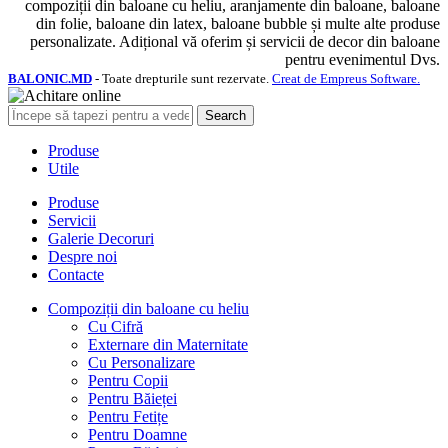
compoziții din baloane cu heliu, aranjamente din baloane, baloane
din folie, baloane din latex, baloane bubble și multe alte produse
personalizate. Adițional vă oferim și servicii de decor din baloane
pentru evenimentul Dvs.
BALONIC.MD
- Toate drepturile sunt rezervate.
Creat de Empreus Software.
Search
Produse
Utile
Produse
Servicii
Galerie Decoruri
Despre noi
Contacte
Compoziții din baloane cu heliu
Cu Cifră
Externare din Maternitate
Cu Personalizare
Pentru Copii
Pentru Băieței
Pentru Fetițe
Pentru Doamne