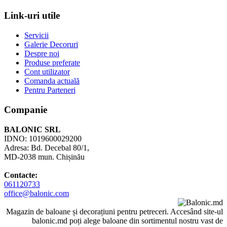
Link-uri utile
Servicii
Galerie Decoruri
Despre noi
Produse preferate
Cont utilizator
Comanda actuală
Pentru Parteneri
Companie
BALONIC SRL
IDNO: 1019600029200
Adresa: Bd. Decebal 80/1,
MD-2038 mun. Chișinău
Contacte:
061120733
office@balonic.com
Magazin de baloane și decorațiuni pentru petreceri. Accesând site-ul
balonic.md poți alege baloane din sortimentul nostru vast de