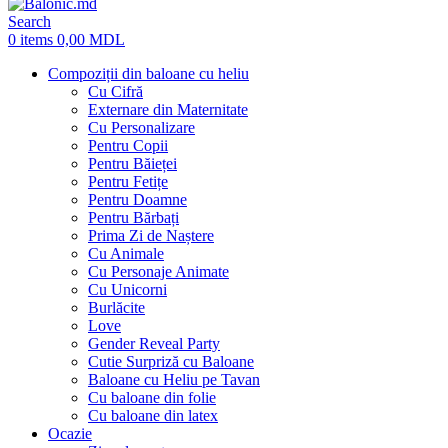
Search
0
items
0,00
MDL
Compoziții din baloane cu heliu
Cu Cifră
Externare din Maternitate
Cu Personalizare
Pentru Copii
Pentru Băieței
Pentru Fetițe
Pentru Doamne
Pentru Bărbați
Prima Zi de Naștere
Cu Animale
Cu Personaje Animate
Cu Unicorni
Burlăcite
Love
Gender Reveal Party
Cutie Surpriză cu Baloane
Baloane cu Heliu pe Tavan
Cu baloane din folie
Cu baloane din latex
Ocazie