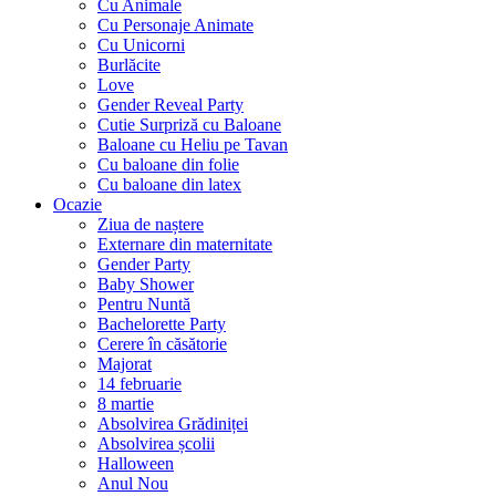
Cu Animale
Cu Personaje Animate
Cu Unicorni
Burlăcite
Love
Gender Reveal Party
Cutie Surpriză cu Baloane
Baloane cu Heliu pe Tavan
Cu baloane din folie
Cu baloane din latex
Ocazie
Ziua de naștere
Externare din maternitate
Gender Party
Baby Shower
Pentru Nuntă
Bachelorette Party
Cerere în căsătorie
Majorat
14 februarie
8 martie
Absolvirea Grădiniței
Absolvirea școlii
Halloween
Anul Nou