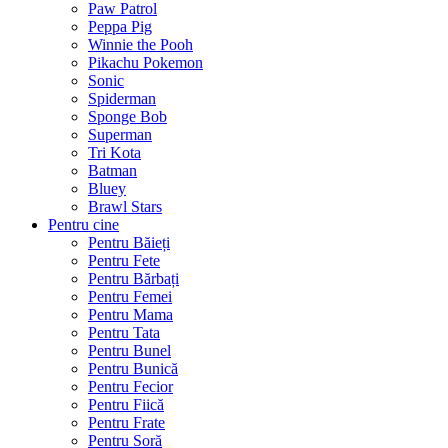
Paw Patrol
Peppa Pig
Winnie the Pooh
Pikachu Pokemon
Sonic
Spiderman
Sponge Bob
Superman
Tri Kota
Batman
Bluey
Brawl Stars
Pentru cine
Pentru Băieți
Pentru Fete
Pentru Bărbați
Pentru Femei
Pentru Mama
Pentru Tata
Pentru Bunel
Pentru Bunică
Pentru Fecior
Pentru Fiică
Pentru Frate
Pentru Soră