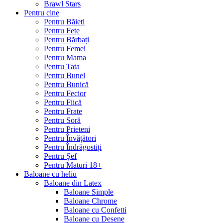
Brawl Stars
Pentru cine
Pentru Băieți
Pentru Fete
Pentru Bărbați
Pentru Femei
Pentru Mama
Pentru Tata
Pentru Bunel
Pentru Bunică
Pentru Fecior
Pentru Fiică
Pentru Frate
Pentru Soră
Pentru Prieteni
Pentru Învățători
Pentru Îndrăgostiți
Pentru Șef
Pentru Maturi 18+
Baloane cu heliu
Baloane din Latex
Baloane Simple
Baloane Chrome
Baloane cu Confetti
Baloane cu Desene