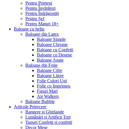
Pentru Prieteni
Pentru Învățători
Pentru Îndrăgostiți
Pentru Șef
Pentru Maturi 18+
Baloane cu heliu
Baloane din Latex
Baloane Simple
Baloane Chrome
Baloane cu Confetti
Baloane cu Desene
Baloane Agate
Baloane din Folie
Baloane Cifre
Baloane Litere
Folie Culori Uni
Folie cu Imprimeu
Figuri Mari
Air Walkers
Baloane Bubble
Articole Petrecere
Bannere și Ghirlande
Lumânări și Artificii Tort
Tunuri Confetti și confetti
Decor Mese