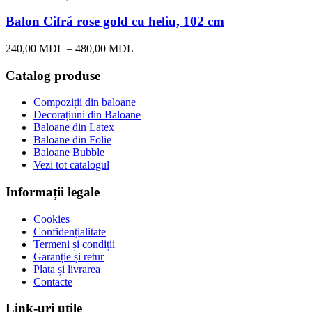
Balon Cifră rose gold cu heliu, 102 cm
240,00
MDL
–
480,00
MDL
Catalog produse
Compoziții din baloane
Decorațiuni din Baloane
Baloane din Latex
Baloane din Folie
Baloane Bubble
Vezi tot catalogul
Informații legale
Cookies
Confidențialitate
Termeni și condiții
Garanție și retur
Plata și livrarea
Contacte
Link-uri utile