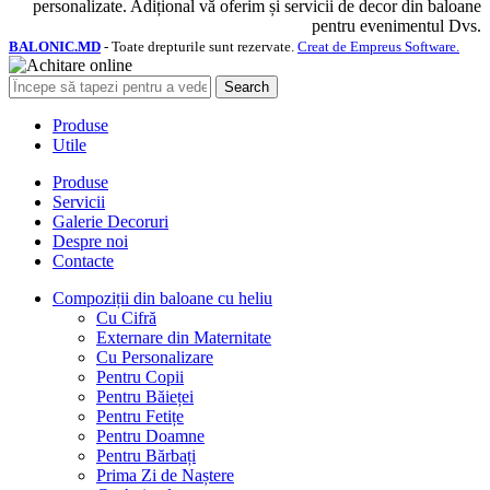
personalizate. Adițional vă oferim și servicii de decor din baloane
pentru evenimentul Dvs.
BALONIC.MD
- Toate drepturile sunt rezervate.
Creat de Empreus Software.
Search
Produse
Utile
Produse
Servicii
Galerie Decoruri
Despre noi
Contacte
Compoziții din baloane cu heliu
Cu Cifră
Externare din Maternitate
Cu Personalizare
Pentru Copii
Pentru Băieței
Pentru Fetițe
Pentru Doamne
Pentru Bărbați
Prima Zi de Naștere