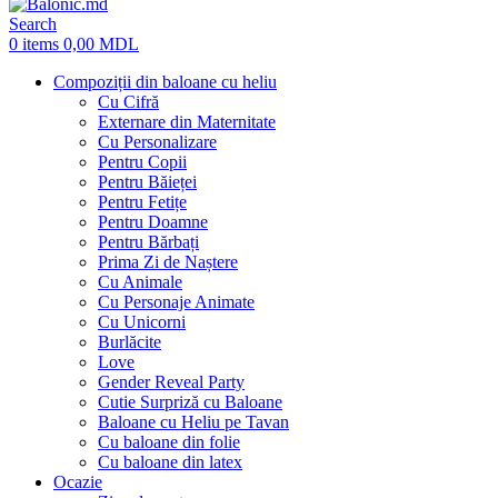
Search
0
items
0,00
MDL
Compoziții din baloane cu heliu
Cu Cifră
Externare din Maternitate
Cu Personalizare
Pentru Copii
Pentru Băieței
Pentru Fetițe
Pentru Doamne
Pentru Bărbați
Prima Zi de Naștere
Cu Animale
Cu Personaje Animate
Cu Unicorni
Burlăcite
Love
Gender Reveal Party
Cutie Surpriză cu Baloane
Baloane cu Heliu pe Tavan
Cu baloane din folie
Cu baloane din latex
Ocazie