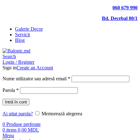
060 679 990
Bd. Decebal 80/1
Galerie Decor
Servicii
Blog
Search
Login / Register
Sign in
Create an Account
Nume utilizator sau adresă email
*
Parola
*
Intră în cont
Ai uitat parola?
Memorează alegerea
0
Produse preferate
0
items
0,00
MDL
Menu