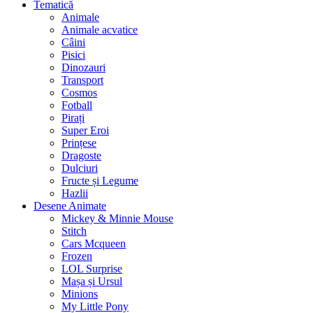
Tematică
Animale
Animale acvatice
Câini
Pisici
Dinozauri
Transport
Cosmos
Fotball
Pirați
Super Eroi
Prințese
Dragoste
Dulciuri
Fructe și Legume
Hazlii
Desene Animate
Mickey & Minnie Mouse
Stitch
Cars Mcqueen
Frozen
LOL Surprise
Mașa și Ursul
Minions
My Little Pony