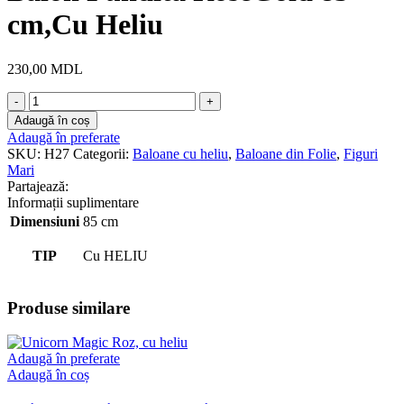
cm,Cu Heliu
230,00
MDL
Cantitate
Balon
Adaugă în coș
Fundita
Adaugă în preferate
RoseGold
SKU:
H27
Categorii:
Baloane cu heliu
,
Baloane din Folie
,
Figuri
85
Mari
cm,Cu
Partajează:
Heliu
Informații suplimentare
Dimensiuni
85 cm
TIP
Cu HELIU
Produse similare
Adaugă în preferate
Adaugă în coș