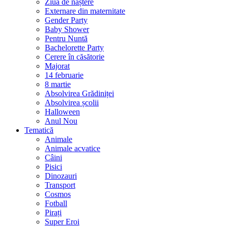
Ziua de naștere
Externare din maternitate
Gender Party
Baby Shower
Pentru Nuntă
Bachelorette Party
Cerere în căsătorie
Majorat
14 februarie
8 martie
Absolvirea Grădiniței
Absolvirea școlii
Halloween
Anul Nou
Tematică
Animale
Animale acvatice
Câini
Pisici
Dinozauri
Transport
Cosmos
Fotball
Pirați
Super Eroi