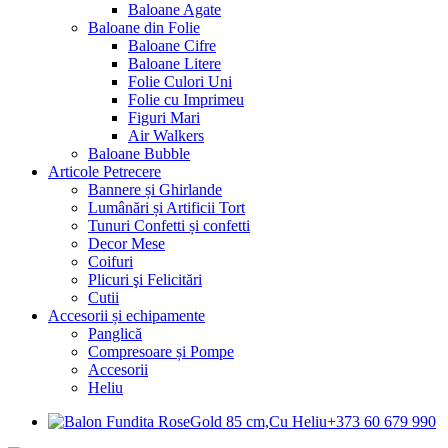
Baloane Agate
Baloane din Folie
Baloane Cifre
Baloane Litere
Folie Culori Uni
Folie cu Imprimeu
Figuri Mari
Air Walkers
Baloane Bubble
Articole Petrecere
Bannere și Ghirlande
Lumânări și Artificii Tort
Tunuri Confetti și confetti
Decor Mese
Coifuri
Plicuri şi Felicitări
Cutii
Accesorii și echipamente
Panglică
Compresoare și Pompe
Accesorii
Heliu
+373 60 679 990