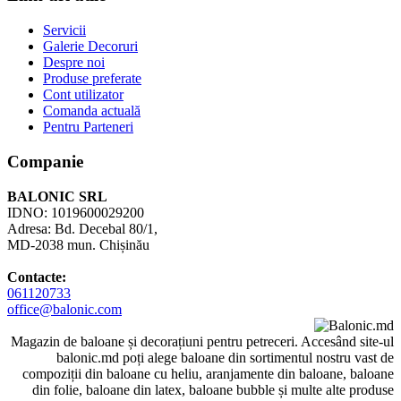
Servicii
Galerie Decoruri
Despre noi
Produse preferate
Cont utilizator
Comanda actuală
Pentru Parteneri
Companie
BALONIC SRL
IDNO: 1019600029200
Adresa: Bd. Decebal 80/1,
MD-2038 mun. Chișinău
Contacte:
061120733
office@balonic.com
Magazin de baloane și decorațiuni pentru petreceri. Accesând site-ul
balonic.md poți alege baloane din sortimentul nostru vast de
compoziții din baloane cu heliu, aranjamente din baloane, baloane
din folie, baloane din latex, baloane bubble și multe alte produse