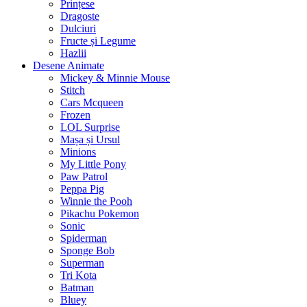
Prințese
Dragoste
Dulciuri
Fructe și Legume
Hazlii
Desene Animate
Mickey & Minnie Mouse
Stitch
Cars Mcqueen
Frozen
LOL Surprise
Mașa și Ursul
Minions
My Little Pony
Paw Patrol
Peppa Pig
Winnie the Pooh
Pikachu Pokemon
Sonic
Spiderman
Sponge Bob
Superman
Tri Kota
Batman
Bluey